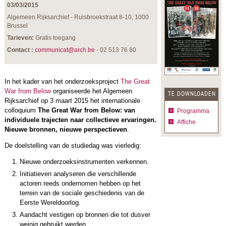
03/03/2015
Algemeen Rijksarchief - Ruisbroekstraat 8-10, 1000
Brussel
Tarieven:
Gratis toegang
Contact :
communicat@arch.be
- 02 513 76 80
In het kader van het onderzoeksproject
The Great
War from Below
organiseerde het Algemeen
TE DOWNLOADEN
Rijksarchief op 3 maart 2015 het internationale
colloquium
The Great War from Below: van
Programma
individuele trajecten naar collectieve ervaringen.
Affiche
Nieuwe bronnen, nieuwe perspectieven
.
De doelstelling van de studiedag was vierledig:
Nieuwe onderzoeksinstrumenten verkennen.
Initiatieven analyseren die verschillende
actoren reeds ondernomen hebben op het
terrein van de sociale geschiedenis van de
Eerste Wereldoorlog.
Aandacht vestigen op bronnen die tot dusver
weinig gebruikt werden.