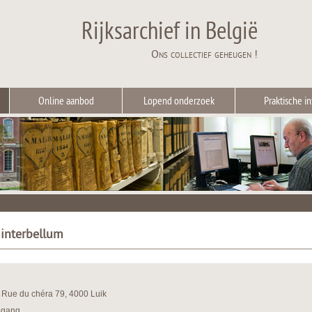
Rijksarchief in België
Ons collectief geheugen !
Online aanbod
Lopend onderzoek
Praktische in
 interbellum
k: Rue du chéra 79, 4000 Luik
egang