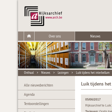
Over ons
Nieuws
Onthaal
>
Nieuws
>
Lezingen
>
Luik tijdens het interbellum
Luik tijdens het
Alle nieuwsberichten
Agenda
05/06/2017
Tentoonstellingen
Rijksarchief te Lui
Tarieven:
Gratis to