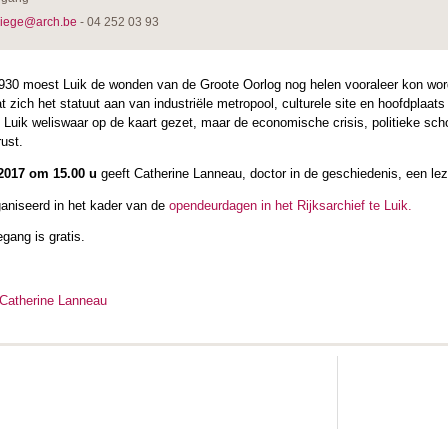
.liege@arch.be
- 04 252 03 93
1930 moest Luik de wonden van de Groote Oorlog nog helen vooraleer kon wor
 zich het statuut aan van industriële metropool, culturele site en hoofdplaa
Luik weliswaar op de kaart gezet, maar de economische crisis, politieke sc
rust.
2017 om 15.00 u
geeft Catherine Lanneau, doctor in de geschiedenis, een lezi
ganiseerd in het kader van de
opendeurdagen in het Rijksarchief te Luik
.
gang is gratis.
n Catherine Lanneau