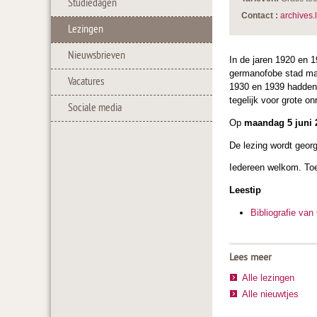
Studiedagen
Contact :
archives
Lezingen
Nieuwsbrieven
In de jaren 1920 en 
germanofobe stad mat
Vacatures
1930 en 1939 hadden 
tegelijk voor grote on
Sociale media
Op
maandag 5 juni 
De lezing wordt geor
Iedereen welkom. Toe
Leestip
Bibliografie va
Lees meer
Alle lezingen
Alle nieuwtjes