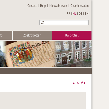
Contact
|
Help
|
Nieuwsbrieven
|
Onze leeszalen
FR
|
NL
|
DE
|
EN
fo
Zoekrobotten
Uw profiel