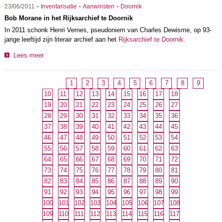
-
-
-
23/06/2011
Inventarisatie
Aanwinsten
Doornik
Bob Morane in het Rijksarchief te Doornik
In 2011 schonk Henri Vernes, pseudoniem van Charles Dewisme, op 93-
jarige leeftijd zijn literair archief aan het
Rijksarchief te Doornik
.
Lees meer
1
2
3
4
5
6
7
8
9
10
11
12
13
14
15
16
17
18
19
20
21
22
23
24
25
26
27
28
29
30
31
32
33
34
35
36
37
38
39
40
41
42
43
44
45
46
47
48
49
50
51
52
53
54
55
56
57
58
59
60
61
62
63
64
65
66
67
68
69
70
71
72
73
74
75
76
77
78
79
80
81
82
83
84
85
86
87
88
89
90
91
92
93
94
95
96
97
98
99
100
101
102
103
104
105
106
107
108
109
110
111
112
113
114
115
116
117