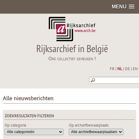
MENU
Rijksarchief in België
Ons collectief geheugen !
FR
|
NL
|
DE
|
EN
Alle nieuwsberichten
ZOEKRESULTATEN FILTEREN
Op categorie
Op archiefbewaarplaats