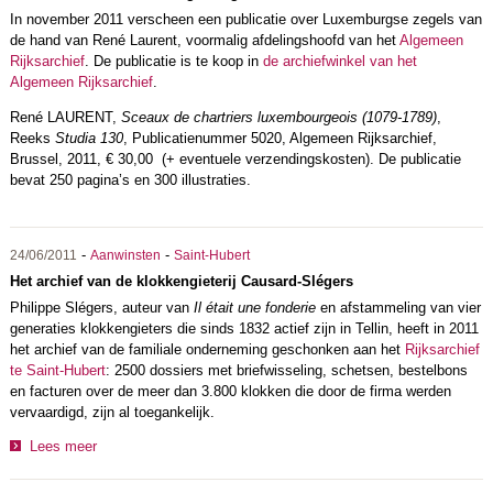
In november 2011 verscheen een publicatie over Luxemburgse zegels van
de hand van René Laurent, voormalig afdelingshoofd van het
Algemeen
Rijksarchief
. De publicatie is te koop in
de archiefwinkel van het
Algemeen Rijksarchief
.
René LAURENT,
Sceaux de chartriers luxembourgeois (1079-1789)
,
Reeks
Studia 130
, Publicatienummer 5020, Algemeen Rijksarchief,
Brussel, 2011, € 30,00 (+ eventuele verzendingskosten). De publicatie
bevat 250 pagina’s en 300 illustraties.
-
-
24/06/2011
Aanwinsten
Saint-Hubert
Het archief van de klokkengieterij Causard-Slégers
Philippe Slégers, auteur van
Il était une fonderie
en afstammeling van vier
generaties klokkengieters die sinds 1832 actief zijn in Tellin, heeft in 2011
het archief van de familiale onderneming geschonken aan het
Rijksarchief
te Saint-Hubert
: 2500 dossiers met briefwisseling, schetsen, bestelbons
en facturen over de meer dan 3.800 klokken die door de firma werden
vervaardigd, zijn al toegankelijk.
Lees meer