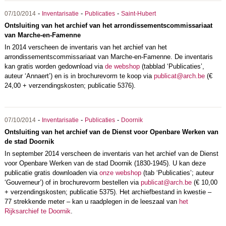
-
-
-
07/10/2014
Inventarisatie
Publicaties
Saint-Hubert
Ontsluiting van het archief van het arrondissementscommissariaat
van Marche-en-Famenne
In 2014 verscheen de inventaris van het archief van het
arrondissementscommissariaat van Marche-en-Famenne. De inventaris
kan gratis worden gedownload via
de webshop
(tabblad ‘Publicaties’,
auteur ‘Annaert’) en is in brochurevorm te koop via
publicat@arch.be
(€
24,00 + verzendingskosten; publicatie 5376).
-
-
-
07/10/2014
Inventarisatie
Publicaties
Doornik
Ontsluiting van het archief van de Dienst voor Openbare Werken van
de stad Doornik
In september 2014 verscheen de inventaris van het archief van de Dienst
voor Openbare Werken van de stad Doornik (1830-1945). U kan deze
publicatie gratis downloaden via
onze webshop
(tab ‘Publicaties’; auteur
‘Gouverneur’) of in brochurevorm bestellen via
publicat@arch.be
(€ 10,00
+ verzendingskosten; publicatie 5375). Het archiefbestand in kwestie –
77 strekkende meter – kan u raadplegen in de leeszaal van
het
Rijksarchief te Doornik
.