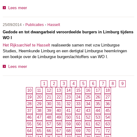
Lees meer
-
-
25/09/2014
Publicaties
Hasselt
Gedode en tot dwangarbeid veroordeelde burgers in Limburg tijdens
WO I
Het Rijksarchief te Hasselt
realiseerde samen met vzw Limburgse
Studies, Heemkunde Limburg en een dertigtal Limburgse heemkringen
een boekje over de Limburgse burgerslachtoffers van WO I.
Lees meer
1
2
3
4
5
6
7
8
9
10
11
12
13
14
15
16
17
18
19
20
21
22
23
24
25
26
27
28
29
30
31
32
33
34
35
36
37
38
39
40
41
42
43
44
45
46
47
48
49
50
51
52
53
54
55
56
57
58
59
60
61
62
63
64
65
66
67
68
69
70
71
72