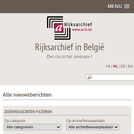
MENU
Rijksarchief in België
Ons collectief geheugen !
FR
|
NL
|
DE
|
EN
Alle nieuwsberichten
ZOEKRESULTATEN FILTEREN
Op categorie
Op archiefbewaarplaats