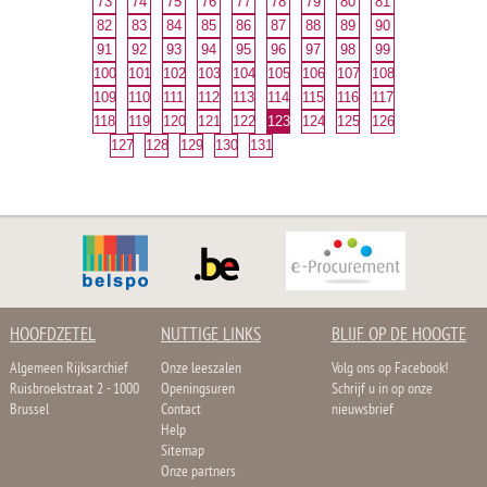
73
74
75
76
77
78
79
80
81
82
83
84
85
86
87
88
89
90
91
92
93
94
95
96
97
98
99
100
101
102
103
104
105
106
107
108
109
110
111
112
113
114
115
116
117
118
119
120
121
122
123
124
125
126
127
128
129
130
131
HOOFDZETEL
NUTTIGE LINKS
BLIJF OP DE HOOGTE
Algemeen Rijksarchief
Onze leeszalen
Volg ons op Facebook!
Ruisbroekstraat 2 - 1000
Openingsuren
Schrijf u in op onze
Brussel
Contact
nieuwsbrief
Help
Sitemap
Onze partners