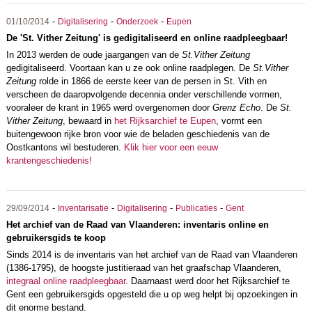
-
-
-
01/10/2014
Digitalisering
Onderzoek
Eupen
De 'St. Vither Zeitung' is gedigitaliseerd en online raadpleegbaar!
In 2013 werden de oude jaargangen van de
St.Vither Zeitung
gedigitaliseerd. Voortaan kan u ze ook online raadplegen. De
St.Vither
Zeitung
rolde in 1866 de eerste keer van de persen in St. Vith en
verscheen de daaropvolgende decennia onder verschillende vormen,
vooraleer de krant in 1965 werd overgenomen door
Grenz Echo
. De
St.
Vither Zeitung
, bewaard in
het Rijksarchief te Eupen
, vormt een
buitengewoon rijke bron voor wie de beladen geschiedenis van de
Oostkantons wil bestuderen.
Klik hier voor een eeuw
krantengeschiedenis!
-
-
-
-
29/09/2014
Inventarisatie
Digitalisering
Publicaties
Gent
Het archief van de Raad van Vlaanderen: inventaris online en
gebruikersgids te koop
Sinds 2014 is de inventaris van het archief van de Raad van Vlaanderen
(1386-1795), de hoogste justitieraad van het graafschap Vlaanderen,
integraal online raadpleegbaar
. Daarnaast werd door het Rijksarchief te
Gent een gebruikersgids opgesteld die u op weg helpt bij opzoekingen in
dit enorme bestand.