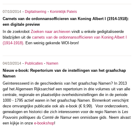
-
-
07/10/2014
Digitalisering
Koninklijk Paleis
Carnets van de ordonnansofficieren van Koning Albert I (1914-1918):
een digitale preview
In de zoekrobot
Zoeken naar archieven
vindt u enkele gedigitaliseerde
bladzijden uit de
carnets van de ordonnansofficieren van Koning Albert I
(1914-1918)
. Een weinig gekende WOI-bron!
-
-
04/10/2014
Publicaties
Namen
Nieuw e-book: Repertorium van de instellingen van het graafschap
Namen
Geïnteresseerd in de geschiedenis van het graafschap Namen? In 2013
gaf het Algemeen Rijksarchief een repertorium in drie volumes uit van alle
centrale, regionale en plaatselijke overheidsinstellingen die in de periode
1000 - 1795 actief waren in het graafschap Namen. Binnenkort verschijnt
deze omvangrijke publicatie ook als e-book (€ 9,99). Voor onderzoekers,
genealogen en historici die zich interesseren voor de regio Namen is
Les
Pouvoirs politiques du Comté de Namur
een onmisbare gids. Neem alvast
een kijkje in onze
e-bookshop
!