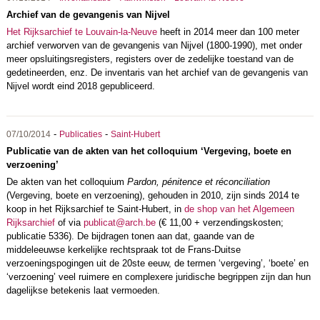
Archief van de gevangenis van Nijvel
Het Rijksarchief te Louvain-la-Neuve
heeft in 2014 meer dan 100 meter
archief verworven van de gevangenis van Nijvel (1800-1990), met onder
meer opsluitingsregisters, registers over de zedelijke toestand van de
gedetineerden, enz. De inventaris van het archief van de gevangenis van
Nijvel wordt eind 2018 gepubliceerd.
-
-
07/10/2014
Publicaties
Saint-Hubert
Publicatie van de akten van het colloquium ‘Vergeving, boete en
verzoening’
De akten van het colloquium
Pardon, pénitence et réconciliation
(Vergeving, boete en verzoening), gehouden in 2010, zijn sinds 2014 te
koop in het Rijksarchief te Saint-Hubert, in
de shop van het Algemeen
Rijksarchief
of via
publicat@arch.be
(€ 11,00 + verzendingskosten;
publicatie 5336). De bijdragen tonen aan dat, gaande van de
middeleeuwse kerkelijke rechtspraak tot de Frans-Duitse
verzoeningspogingen uit de 20ste eeuw, de termen ‘vergeving’, ‘boete’ en
‘verzoening’ veel ruimere en complexere juridische begrippen zijn dan hun
dagelijkse betekenis laat vermoeden.