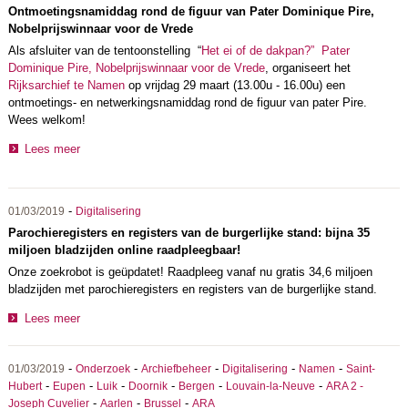
Ontmoetingsnamiddag rond de figuur van Pater Dominique Pire,
Nobelprijswinnaar voor de Vrede
Als afsluiter van de tentoonstelling “
Het ei of de dakpan?” Pater
Dominique Pire, Nobelprijswinnaar voor de Vrede
, organiseert het
Rijksarchief te Namen
op vrijdag 29 maart (13.00u - 16.00u) een
ontmoetings- en netwerkingsnamiddag rond de figuur van pater Pire.
Wees welkom!
Lees meer
-
01/03/2019
Digitalisering
Parochieregisters en registers van de burgerlijke stand: bijna 35
miljoen bladzijden online raadpleegbaar!
Onze zoekrobot is geüpdatet! Raadpleeg vanaf nu gratis 34,6 miljoen
bladzijden met parochieregisters en registers van de burgerlijke stand.
Lees meer
-
-
-
-
-
01/03/2019
Onderzoek
Archiefbeheer
Digitalisering
Namen
Saint-
-
-
-
-
-
-
Hubert
Eupen
Luik
Doornik
Bergen
Louvain-la-Neuve
ARA 2 -
-
-
-
Joseph Cuvelier
Aarlen
Brussel
ARA