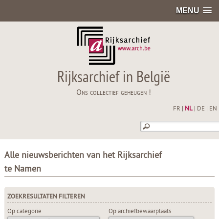
MENU
Rijksarchief in België
Ons collectief geheugen !
FR
|
NL
|
DE
|
EN
Alle nieuwsberichten van het Rijksarchief
te Namen
ZOEKRESULTATEN FILTEREN
Op categorie
Op archiefbewaarplaats