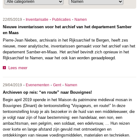
-
-
-
22/05/2019
Inventarisatie
Publicaties
Namen
Nieuwe inventarissen voor het archief van het departement Samber
en Maas
Pierre-Jean Niebes, archivaris in het Rijksarchief te Bergen, heeft zes
nieuwe, meer analytische, inventarissen gemaakt voor het archief van het
departement Samber-en-Maas. Het archief bevindt zich opnieuw in het
Rijksarchief te Namen, waar het ook kan worden geraadpleegd.
Lees meer
-
-
-
29/04/2019
Evenementen
Gent
Namen
Archieven op reis: “en route” naar Bouvignes!
Begin april 2019 opende in het Maison du patrimoine médieval mosan in
Bouvignes (Dinant) de tentoonstelling “Voyageurs, en route!” In deze
tentoonstelling kruip je als bezoeker in de huid van een middeleeuwer, die
je volgt naar zijn of haar bestemming: een handelaar, een non, een
ambachtsman, een pelgrim, een soldaat, een edelvrouw, … Hun reizen
over korte en lange afstand zijn gevuld met ontmoetingen en
ontdekkingen van nieuwe voedingsmiddelen, materialen en technieken.