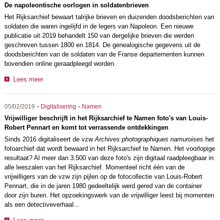
De napoleontische oorlogen in soldatenbrieven
Het Rijksarchief bewaart talrijke brieven en duizenden doodsberichten van
soldaten die waren ingelijfd in de legers van Napoleon. Een nieuwe
publicatie uit 2019 behandelt 150 van dergelijke brieven die werden
geschreven tussen 1800 en 1814. De genealogische gegevens uit de
doodsberichten van de soldaten van de Franse departementen kunnen
bovendien online geraadpleegd worden.
Lees meer
-
-
05/02/2019
Digitalisering
Namen
Vrijwilliger beschrijft in het Rijksarchief te Namen foto's van Louis-
Robert Pennart en komt tot verrassende ontdekkingen
Sinds 2016 digitaliseert de vzw
Archives photographiques namuroises
het
fotoarchief dat wordt bewaard in het Rijksarchief te Namen. Het voorlopige
resultaat? Al meer dan 3.500 van deze foto's zijn digitaal raadpleegbaar in
alle leeszalen van het Rijksarchief. Momenteel richt één van de
vrijwilligers van de vzw zijn pijlen op de fotocollectie van Louis-Robert
Pennart, die in de jaren 1980 gedeeltelijk werd gered van de container
door zijn buren. Het opzoekingswerk van de vrijwilliger leest bij momenten
als een detectiveverhaal...