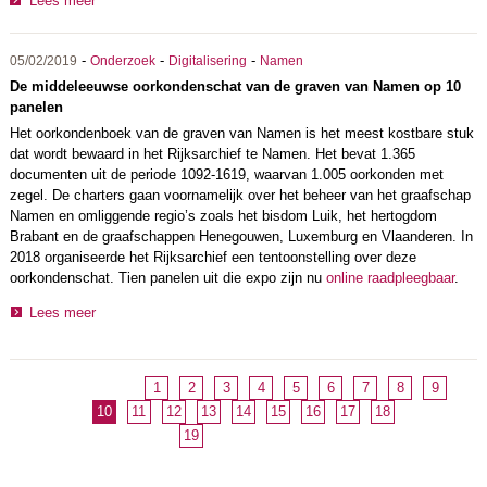
Lees meer
-
-
-
05/02/2019
Onderzoek
Digitalisering
Namen
De middeleeuwse oorkondenschat van de graven van Namen op 10
panelen
Het oorkondenboek van de graven van Namen is het meest kostbare stuk
dat wordt bewaard in het Rijksarchief te Namen. Het bevat 1.365
documenten uit de periode 1092-1619, waarvan 1.005 oorkonden met
zegel. De charters gaan voornamelijk over het beheer van het graafschap
Namen en omliggende regio’s zoals het bisdom Luik, het hertogdom
Brabant en de graafschappen Henegouwen, Luxemburg en Vlaanderen. In
2018 organiseerde het Rijksarchief een tentoonstelling over deze
oorkondenschat. Tien panelen uit die expo zijn nu
online raadpleegbaar
.
Lees meer
1
2
3
4
5
6
7
8
9
10
11
12
13
14
15
16
17
18
19