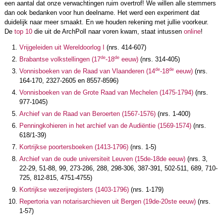
een aantal dat onze verwachtingen ruim overtrof! We willen alle stemmers
dan ook bedanken voor hun deelname. Het werd een experiment dat
duidelijk naar meer smaakt. En we houden rekening met jullie voorkeur.
De
top 10
die uit de ArchPoll naar voren kwam, staat intussen
online
!
Vrijgeleiden uit Wereldoorlog I
(nrs. 414-607)
de
de
Brabantse volkstellingen (17
-18
eeuw)
(nrs. 314-405)
de
de
Vonnisboeken van de Raad van Vlaanderen (14
-18
eeuw)
(nrs.
164-170, 2327-2605 en 8557-8596)
Vonnisboeken van de Grote Raad van Mechelen (1475-1794)
(nrs.
977-1045)
Archief van de Raad van Beroerten (1567-1576)
(nrs. 1-400)
Penningkohieren in het archief van de Audiëntie (1569-1574)
(nrs.
618/1-39)
Kortrijkse poortersboeken (1413-1796)
(nrs. 1-5)
Archief van de oude universiteit Leuven (15de-18de eeuw)
(nrs. 3,
22-29, 51-88, 99, 273-286, 288, 298-306, 387-391, 502-511, 689, 710-
725, 812-815, 4751-4755)
Kortrijkse wezerijregisters (1403-1796)
(nrs. 1-179)
Repertoria van notarisarchieven uit Bergen (19de-20ste eeuw)
(nrs.
1-57)