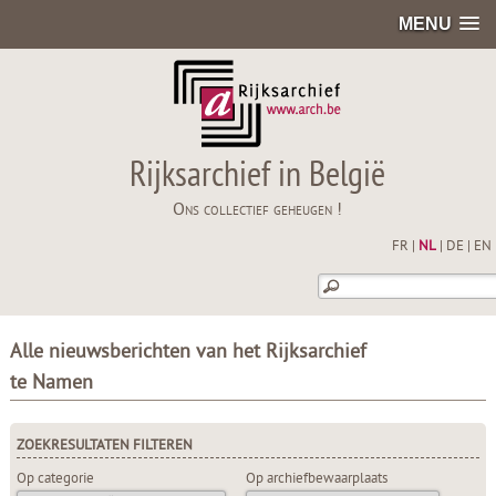
MENU
Rijksarchief in België
Ons collectief geheugen !
FR
|
NL
|
DE
|
EN
Alle nieuwsberichten van het Rijksarchief
te Namen
ZOEKRESULTATEN FILTEREN
Op categorie
Op archiefbewaarplaats