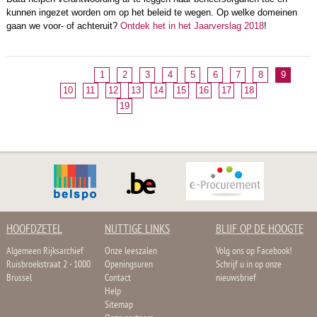
kunnen ingezet worden om op het beleid te wegen. Op welke domeinen
gaan we voor- of achteruit?
Ontdek het in het Jaarverslag 2018
!
1
2
3
4
5
6
7
8
9
10
11
12
13
14
15
16
17
18
19
HOOFDZETEL
NUTTIGE LINKS
BLIJF OP DE HOOGTE
Algemeen Rijksarchief
Onze leeszalen
Volg ons op Facebook!
Ruisbroekstraat 2 - 1000
Openingsuren
Schrijf u in op onze
Brussel
Contact
nieuwsbrief
Help
Sitemap