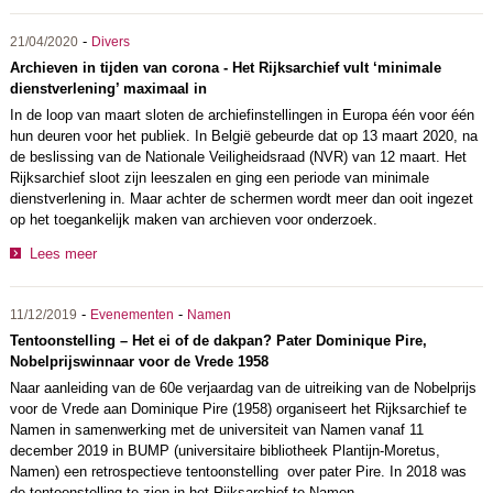
-
21/04/2020
Divers
Archieven in tijden van corona - Het Rijksarchief vult ‘minimale
dienstverlening’ maximaal in
In de loop van maart sloten de archiefinstellingen in Europa één voor één
hun deuren voor het publiek. In België gebeurde dat op 13 maart 2020, na
de beslissing van de Nationale Veiligheidsraad (NVR) van 12 maart. Het
Rijksarchief sloot zijn leeszalen en ging een periode van minimale
dienstverlening in. Maar achter de schermen wordt meer dan ooit ingezet
op het toegankelijk maken van archieven voor onderzoek.
Lees meer
-
-
11/12/2019
Evenementen
Namen
Tentoonstelling – Het ei of de dakpan? Pater Dominique Pire,
Nobelprijswinnaar voor de Vrede 1958
Naar aanleiding van de 60e verjaardag van de uitreiking van de Nobelprijs
voor de Vrede aan Dominique Pire (1958) organiseert het Rijksarchief te
Namen in samenwerking met de universiteit van Namen vanaf 11
december 2019 in BUMP (universitaire bibliotheek Plantijn-Moretus,
Namen) een retrospectieve tentoonstelling over pater Pire. In 2018 was
de tentoonstelling te zien in het Rijksarchief te Namen.