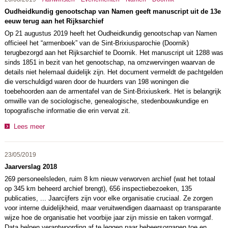
Oudheidkundig genootschap van Namen geeft manuscript uit de 13e
eeuw terug aan het Rijksarchief
Op 21 augustus 2019 heeft het Oudheidkundig genootschap van Namen
officieel het “armenboek” van de Sint-Brixiusparochie (Doornik)
terugbezorgd aan het Rijksarchief te Doornik. Het manuscript uit 1288 was
sinds 1851 in bezit van het genootschap, na omzwervingen waarvan de
details niet helemaal duidelijk zijn. Het document vermeldt de pachtgelden
die verschuldigd waren door de huurders van 198 woningen die
toebehoorden aan de armentafel van de Sint-Brixiuskerk. Het is belangrijk
omwille van de sociologische, genealogische, stedenbouwkundige en
topografische informatie die erin vervat zit.
Lees meer
23/05/2019
Jaarverslag 2018
269 personeelsleden, ruim 8 km nieuw verworven archief (wat het totaal
op 345 km beheerd archief brengt), 656 inspectiebezoeken, 135
publicaties, ... Jaarcijfers zijn voor elke organisatie cruciaal. Ze zorgen
voor interne duidelijkheid, maar veruitwendigen daarnaast op transparante
wijze hoe de organisatie het voorbije jaar zijn missie en taken vormgaf.
Data helpen verantwoording af te leggen naar beheersorganen toe en