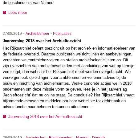
de geschiedenis van Namen!
Lees meer
-
-
27/08/2019
Archiefbeheer
Publicaties
Jaarverslag 2018 over het Archieftoezicht
Het Rijksarchief oefent toezicht uit op het archief- en informatiebeheer van
de federale overheid. Daartoe publiceren we richtlijnen en aanbevelingen,
verrichten we controlebezoeken en stellen archiefselectielijsten op. Dit
zijn overzichten van archiefbescheiden met aanduiding van wat op termijn
vernietigd, dan wel naar het Rijksarchief moet worden overgebracht. We
verzorgen ook opleidingen voor ambtenaren en verlenen advies bij de
bouw en inrichting van archiefruimtes. Welke concrete acties we in 2018
ondernamen om deze missie vorm te geven, lees je in het jaarverslag
'Archieftoezicht' dat nu online staat. De conclusie? Het Rijksarchief vraagt
bijkomende mensen en middelen om haar wettelijke toezichtstaak en
adviesfunctie naar behoren te kunnen uitoefenen...
Jaarverslag 2018 over het Archieftoezicht
-
-
-
-
26/08/2019
Aanwinsten
Evenementen
Namen
Doornik