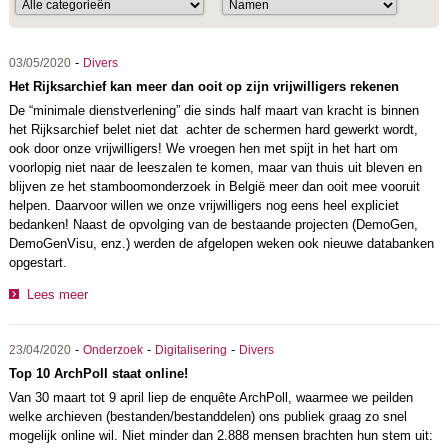
-
03/05/2020
Divers
Het Rijksarchief kan meer dan ooit op zijn vrijwilligers rekenen
De “minimale dienstverlening” die sinds half maart van kracht is binnen
het Rijksarchief belet niet dat achter de schermen hard gewerkt wordt,
ook door onze vrijwilligers! We vroegen hen met spijt in het hart om
voorlopig niet naar de leeszalen te komen, maar van thuis uit bleven en
blijven ze het stamboomonderzoek in België meer dan ooit mee vooruit
helpen. Daarvoor willen we onze vrijwilligers nog eens heel expliciet
bedanken! Naast de opvolging van de bestaande projecten (DemoGen,
DemoGenVisu, enz.) werden de afgelopen weken ook nieuwe databanken
opgestart.
Lees meer
-
-
-
23/04/2020
Onderzoek
Digitalisering
Divers
Top 10 ArchPoll staat online!
Van 30 maart tot 9 april liep de enquête ArchPoll, waarmee we peilden
welke archieven (bestanden/bestanddelen) ons publiek graag zo snel
mogelijk online wil. Niet minder dan 2.888 mensen brachten hun stem uit: