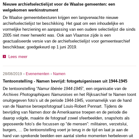
Nieuwe archiefselectielijst voor de Waalse gemeenten: een
welgekomen werkinstrument
De Waalse gemeentebesturen krijgen een langverwachte nieuwe
archiefselectielijst ter beschikking. Het gaat om een inhoudelijke en
vormelijke herziening en aanpassing van een oudere selectielijst die sinds
2005 niet meer herwerkt was. Ook aan Vlaamse zijde is een
geactualiseerde versie van de archiefselectielijst voor gemeentearchief
beschikbaar, goedgekeurd op 1 juni 2019.
Lees meer
-
-
28/08/2019
Evenementen
Namen
Tentoonstelling - Namen bevrijd: fotogetuigenissen uit 1944-1945
De tentoonstelling “
Namur libérée 1944-1945
”, een organisatie van de
Archives Photographiques Namuroises
en het Rijksarchief te Namen toont
onuitgegeven foto’s uit de periode 1944-1945, voornamelijk van de hand
van de Naamse beroepsfotograaf Louis-Robert Pennart. Tijdens de
bevrijding van Namen door de Amerikaanse troepen en de periode die
daarop volgde, maakte de fotograaf zowel sfeerbeelden, snapshots als
geposeerde foto’s die focussen op “de mensen”: militairen, verzetslui,
burgers, ... De tentoonstelling voert je terug in de tijd en laat je aan de
hand van sprekende beelden een aantal sterke momenten herbeleven uit