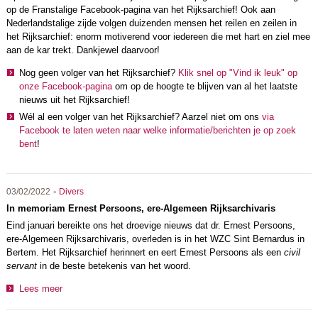
op de Franstalige Facebook-pagina van het Rijksarchief! Ook aan
Nederlandstalige zijde volgen duizenden mensen het reilen en zeilen in
het Rijksarchief: enorm motiverend voor iedereen die met hart en ziel mee
aan de kar trekt. Dankjewel daarvoor!
Nog geen volger van het Rijksarchief?
Klik snel op "Vind ik leuk" op
onze Facebook-pagina
om op de hoogte te blijven van al het laatste
nieuws uit het Rijksarchief!
Wél al een volger van het Rijksarchief? Aarzel niet om ons
via
Facebook te laten weten naar welke informatie/berichten je op zoek
bent
!
-
03/02/2022
Divers
In memoriam Ernest Persoons, ere-Algemeen Rijksarchivaris
Eind januari bereikte ons het droevige nieuws dat dr. Ernest Persoons,
ere-Algemeen Rijksarchivaris, overleden is in het WZC Sint Bernardus in
Bertem. Het Rijksarchief herinnert en eert Ernest Persoons als een
civil
servant
in de beste betekenis van het woord.
Lees meer