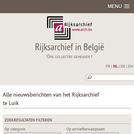
MENU
Rijksarchief in België
Ons collectief geheugen !
FR
|
NL
|
DE
|
EN
Alle nieuwsberichten van het Rijksarchief
te Luik
ZOEKRESULTATEN FILTEREN
Op categorie
Op archiefbewaarplaats