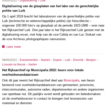
-
-
05/05/2022
Digitalisering
Luik
Digitalisering van de glasplaten van het labo van de gerechtelijke
politie van Luik
Op 1 april 2019 bracht het laboratorium van de gerechtelijke politie van
Luik (technische en wetenschappelijke politie) zijn fotocollectie –
ongeveer 100.000 foto’s op glasplaat uit de periode 1923-1988 – over naar
het Rijksarchief Luik. Drie jaar later is het Rijksarchief Luik gestart met de
digitalisering ervan, met hulp van de vzw Celida en van Luc Stokart van
de vzw
Archives photographiques namuroises.
Lees meer
-
-
-
-
-
-
-
08/04/2022
Evenementen
Namen
Eupen
Luik
Doornik
Bergen
-
Louvain-la-Neuve
Aarlen
Het Rijksarchief op Municipalia 2022: beurs voor lokale
overheidsmandatarissen
Ook dit jaar neemt het Rijksarchief deel aan
Municipalia
, een beurs
bestemd voor overheidsmandatarissen van gemeenten, provincies,
intercommunales, autonome raden, departementen en andere organismen
van openbaar nut. Dit jaarlijks event wordt gehouden om beleidsmakers
uit de overheidssector in contact te brengen met leveranciers van
materiaal en diensten.