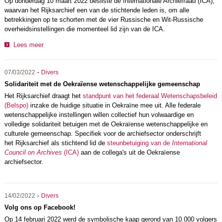
Op donderdag 10 maart 2022 besliste de Internationale Archiefraad (ICA),
waarvan het Rijksarchief een van de stichtende leden is, om alle
betrekkingen op te schorten met de vier Russische en Wit-Russische
overheidsinstellingen die momenteel lid zijn van de ICA.
Lees meer
-
07/03/2022
Divers
Solidariteit met de Oekraïense wetenschappelijke gemeenschap
Het Rijksarchief draagt het
standpunt van het federaal Wetenschapsbeleid
(Belspo)
inzake de huidige situatie in Oekraïne mee uit. Alle federale
wetenschappelijke instellingen willen collectief hun volwaardige en
volledige solidariteit betuigen met de Oekraïense wetenschappelijke en
culturele gemeenschap. Specifiek voor de archiefsector onderschrijft
het Rijksarchief als stichtend lid de
steunbetuiging van de
International
Council on Archives
(ICA)
aan de collega's uit de Oekraïense
archiefsector.
-
14/02/2022
Divers
Volg ons op Facebook!
Op 14 februari 2022 werd de symbolische kaap gerond van 10.000 volgers