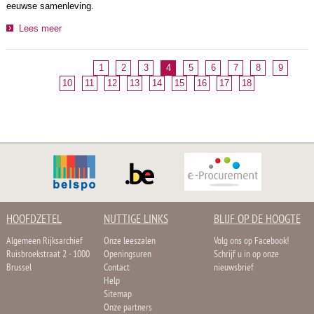
eeuwse samenleving.
Lees meer
1
2
3
4
5
6
7
8
9
10
11
12
13
14
15
16
17
18
HOOFDZETEL
NUTTIGE LINKS
BLIJF OP DE HOOGTE
Algemeen Rijksarchief
Onze leeszalen
Volg ons op Facebook!
Ruisbroekstraat 2 - 1000
Openingsuren
Schrijf u in op onze
Brussel
Contact
nieuwsbrief
Help
Sitemap
Onze partners