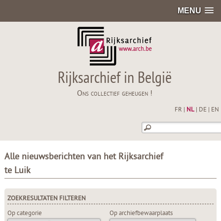
MENU
Rijksarchief in België
Ons collectief geheugen !
FR
|
NL
|
DE
|
EN
Alle nieuwsberichten van het Rijksarchief
te Luik
ZOEKRESULTATEN FILTEREN
Op categorie
Op archiefbewaarplaats