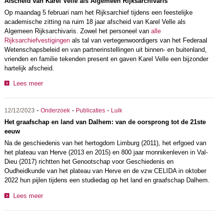
Afscheid van Karel Velle als Algemeen Rijksarchivaris
Op maandag 5 februari nam het Rijksarchief tijdens een feestelijke
academische zitting na ruim 18 jaar afscheid van Karel Velle als
Algemeen Rijksarchivaris. Zowel het personeel van
alle
Rijksarchiefvestigingen
als tal van vertegenwoordigers van het Federaal
Wetenschapsbeleid
en van partnerinstellingen uit binnen- en buitenland,
vrienden en familie tekenden present en gaven Karel Velle een bijzonder
hartelijk afscheid.
Lees meer
-
-
-
12/12/2023
Onderzoek
Publicaties
Luik
Het graafschap en land van Dalhem: van de oorsprong tot de 21ste
eeuw
Na de geschiedenis van het hertogdom Limburg (2011), het erfgoed van
het plateau van Herve (2013 en 2015) en 800 jaar monnikenleven in Val-
Dieu (2017) richtten het Genootschap voor Geschiedenis en
Oudheidkunde van het plateau van Herve en de vzw CELIDA in oktober
2022 hun pijlen tijdens een studiedag op het land en graafschap Dalhem.
Lees meer