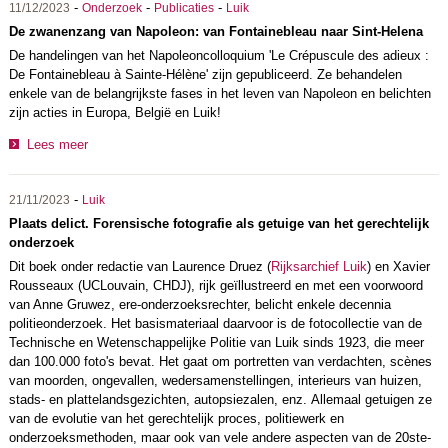
-
-
-
11/12/2023
Onderzoek
Publicaties
Luik
De zwanenzang van Napoleon: van Fontainebleau naar Sint-Helena
De handelingen van het Napoleoncolloquium 'Le Crépuscule des adieux :
De Fontainebleau à Sainte-Hélène' zijn gepubliceerd. Ze behandelen
enkele van de belangrijkste fases in het leven van Napoleon en belichten
zijn acties in Europa, België en Luik!
Lees meer
-
21/11/2023
Luik
Plaats delict. Forensische fotografie als getuige van het gerechtelijk
onderzoek
Dit boek onder redactie van Laurence Druez (
Rijksarchief Luik
) en Xavier
Rousseaux (UCLouvain, CHDJ), rijk geïllustreerd en met een voorwoord
van Anne Gruwez, ere-onderzoeksrechter, belicht enkele decennia
politieonderzoek. Het basismateriaal daarvoor is de fotocollectie van de
Technische en Wetenschappelijke Politie van Luik sinds 1923, die meer
dan 100.000 foto's bevat. Het gaat om portretten van verdachten, scènes
van moorden, ongevallen, wedersamenstellingen, interieurs van huizen,
stads- en plattelandsgezichten, autopsiezalen, enz. Allemaal getuigen ze
van de evolutie van het gerechtelijk proces, politiewerk en
onderzoeksmethoden, maar ook van vele andere aspecten van de 20ste-