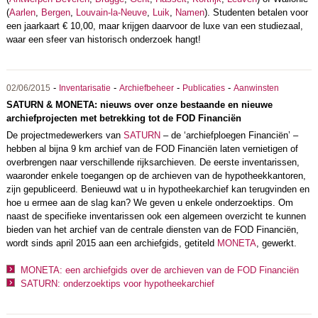
(
Aarlen
,
Bergen
,
Louvain-la-Neuve
,
Luik
,
Namen
). Studenten betalen voor
een jaarkaart € 10,00, maar krijgen daarvoor de luxe van een studiezaal,
waar een sfeer van historisch onderzoek hangt!
-
-
-
-
02/06/2015
Inventarisatie
Archiefbeheer
Publicaties
Aanwinsten
SATURN & MONETA: nieuws over onze bestaande en nieuwe
archiefprojecten met betrekking tot de FOD Financiën
De projectmedewerkers van
SATURN
– de ‘archiefploegen Financiën’ –
hebben al bijna 9 km archief van de FOD Financiën laten vernietigen of
overbrengen naar verschillende rijksarchieven. De eerste inventarissen,
waaronder enkele toegangen op de archieven van de hypotheekkantoren,
zijn gepubliceerd. Benieuwd wat u in hypotheekarchief kan terugvinden en
hoe u ermee aan de slag kan? We geven u enkele onderzoektips. Om
naast de specifieke inventarissen ook een algemeen overzicht te kunnen
bieden van het archief van de centrale diensten van de FOD Financiën,
wordt sinds april 2015 aan een archiefgids, getiteld
MONETA
, gewerkt.
MONETA: een archiefgids over de archieven van de FOD Financiën
SATURN: onderzoektips voor hypotheekarchief