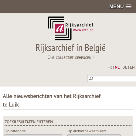
MENU
Rijksarchief in België
Ons collectief geheugen !
FR
|
NL
|
DE
|
EN
Alle nieuwsberichten van het Rijksarchief
te Luik
ZOEKRESULTATEN FILTEREN
Op categorie
Op archiefbewaarplaats