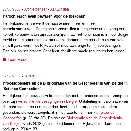
-
-
27/03/2015
Archiefbeheer
Aanwinsten
Parochiearchieven bewaren voor de toekomst
Het Rijksarchief verwerft de laatste jaren meer en meer
parochiearchieven. De regionale verschillen in frequentie en omvang van
kerkelijke aanwinsten zijn aanzienlijk, maar het fenomeen is in heel België
merkbaar. In samenspraak met de bisdommen, en met de hulp van vele
vrijwilligers, werkt het Rijksarchief mee aan lange termijn oplossingen.
Een blik op het bisdom Gent leert dat dit tot mooie resultaten kan leiden.
Lees meer
-
19/02/2015
Divers
Procesdossiers en de Bibliografie van de Geschiedenis van België in
'Science Connection'
Het Rijksarchief bewaart vele honderden meters procesdossiers, verspreid
over zijn
verschillende vestigingen in België
. Ontsluiting en valorisatie van
dit interessante bronnenmateriaal heeft sinds kort een nieuwe adem
gevonden, die wordt toegelicht in het laatste nummer van
Science
Connection
(p. 28 t/m 30). En ook de
Bibliografie van de Geschiedenis
van België
, sinds 2012 gerealiseerd binnen het Rijksarchief, komt aan
bod, op p. 20 t/m 23.