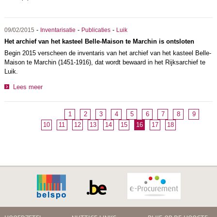
-
-
-
09/02/2015
Inventarisatie
Publicaties
Luik
Het archief van het kasteel Belle-Maison te Marchin is ontsloten
Begin 2015 verscheen de inventaris van het archief van het kasteel Belle-
Maison te Marchin (1451-1916), dat wordt bewaard in het Rijksarchief te
Luik.
Lees meer
1
2
3
4
5
6
7
8
9
10
11
12
13
14
15
16
17
18