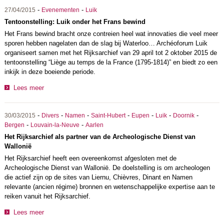
-
-
27/04/2015
Evenementen
Luik
Tentoonstelling: Luik onder het Frans bewind
Het Frans bewind bracht onze contreien heel wat innovaties die veel meer
sporen hebben nagelaten dan de slag bij Waterloo… Archéoforum Luik
organiseert samen met het Rijksarchief van 29 april tot 2 oktober 2015 de
tentoonstelling “Liège au temps de la France (1795-1814)” en biedt zo een
inkijk in deze boeiende periode.
Lees meer
-
-
-
-
-
-
-
30/03/2015
Divers
Namen
Saint-Hubert
Eupen
Luik
Doornik
-
-
Bergen
Louvain-la-Neuve
Aarlen
Het Rijksarchief als partner van de Archeologische Dienst van
Wallonië
Het Rijksarchief heeft een overeenkomst afgesloten met de
Archeologische Dienst van Wallonië. De doelstelling is om archeologen
die actief zijn op de sites van Liernu, Chièvres, Dinant en Namen
relevante (ancien régime) bronnen en wetenschappelijke expertise aan te
reiken vanuit het Rijksarchief.
Lees meer