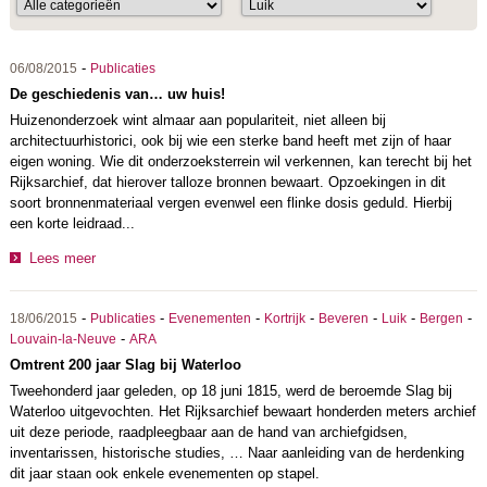
-
06/08/2015
Publicaties
De geschiedenis van… uw huis!
Huizenonderzoek wint almaar aan populariteit, niet alleen bij
architectuurhistorici, ook bij wie een sterke band heeft met zijn of haar
eigen woning. Wie dit onderzoeksterrein wil verkennen, kan terecht bij het
Rijksarchief, dat hierover talloze bronnen bewaart. Opzoekingen in dit
soort bronnenmateriaal vergen evenwel een flinke dosis geduld. Hierbij
een korte leidraad...
Lees meer
-
-
-
-
-
-
-
18/06/2015
Publicaties
Evenementen
Kortrijk
Beveren
Luik
Bergen
-
Louvain-la-Neuve
ARA
Omtrent 200 jaar Slag bij Waterloo
Tweehonderd jaar geleden, op 18 juni 1815, werd de beroemde Slag bij
Waterloo uitgevochten. Het Rijksarchief bewaart honderden meters archief
uit deze periode, raadpleegbaar aan de hand van archiefgidsen,
inventarissen, historische studies, … Naar aanleiding van de herdenking
dit jaar staan ook enkele evenementen op stapel.