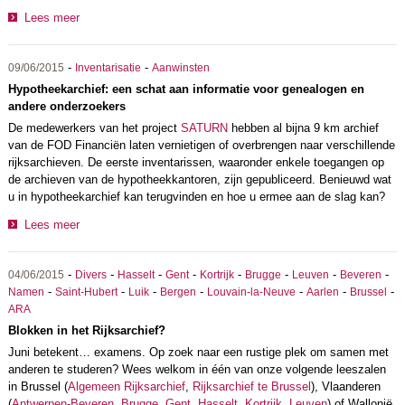
Lees meer
-
-
09/06/2015
Inventarisatie
Aanwinsten
Hypotheekarchief: een schat aan informatie voor genealogen en
andere onderzoekers
De medewerkers van het project
SATURN
hebben al bijna 9 km archief
van de FOD Financiën laten vernietigen of overbrengen naar verschillende
rijksarchieven. De eerste inventarissen, waaronder enkele toegangen op
de archieven van de hypotheekkantoren, zijn gepubliceerd. Benieuwd wat
u in hypotheekarchief kan terugvinden en hoe u ermee aan de slag kan?
Lees meer
-
-
-
-
-
-
-
-
04/06/2015
Divers
Hasselt
Gent
Kortrijk
Brugge
Leuven
Beveren
-
-
-
-
-
-
-
Namen
Saint-Hubert
Luik
Bergen
Louvain-la-Neuve
Aarlen
Brussel
ARA
Blokken in het Rijksarchief?
Juni betekent… examens. Op zoek naar een rustige plek om samen met
anderen te studeren? Wees welkom in één van onze volgende leeszalen
in Brussel (
Algemeen Rijksarchief
,
Rijksarchief te Brussel
), Vlaanderen
(
Antwerpen-Beveren
,
Brugge
,
Gent
,
Hasselt
,
Kortrijk
,
Leuven
) of Wallonië