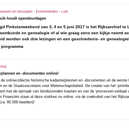
-
-
bouwen en leeszalen
Evenementen
Luik
 Luik houdt opendeurdagen
gd Pinksterweekend van 3, 4 en 5 juni 2017 is het Rijksarchief te 
eemkunde en genealogie of al wie graag eens een kijkje neemt ac
id worden ook drie lezingen en een geschiedenis- en genealogi
t programma
ering
erplannen en -documenten online!
de onlinecollectie historische kadasterplannen en -documenten uit de eerste
n en de Staatssecretaris voor Wetenschapsbeleid. De creatie van het ‘primitief’
rd met de opmaak van tienduizenden kaarten en van de ‘processen-verbaal 
n Financiën staan al deze stukken nu online, via de zoekrobot van het Rijksa
 (ca. 85.000 beelden)!