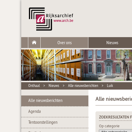
Over ons
Nieuws
Onthaal
>
Nieuws
>
Alle nieuwsberichten
>
Luik
Alle nieuwsberi
Alle nieuwsberichten
Agenda
ZOEKRESULTATEN F
Tentoonstellingen
Op categorie