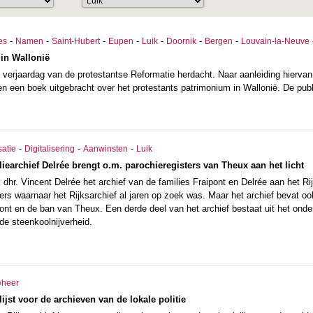
-
-
-
-
-
-
-
es
Namen
Saint-Hubert
Eupen
Luik
Doornik
Bergen
Louvain-la-Neuve
 in Wallonië
 verjaardag van de protestantse Reformatie herdacht. Naar aanleiding hierva
en een boek uitgebracht over het protestants patrimonium in Wallonië. De pub
-
-
-
satie
Digitalisering
Aanwinsten
Luik
iearchief Delrée brengt o.m. parochieregisters van Theux aan het licht
dhr. Vincent Delrée het archief van de families Fraipont en Delrée aan het Rijk
ers waarnaar het Rijksarchief al jaren op zoek was. Maar het archief bevat o
ont en de ban van Theux. Een derde deel van het archief bestaat uit het onde
de steenkoolnijverheid.
eheer
ijst voor de archieven van de lokale politie