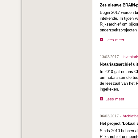
Zes nieuwe BRAIN-p
Begin 2017 werden b
intekende. In tijden
Rijksarchief om bijk
onderzoeksprojecten o
Lees meer
-
13/03/2017
Inventari
Notariaatsarchief u
In 2010 gaf notaris C
om notarissen die tus
de leeszaal van het 
ingekeken.
Lees meer
-
06/03/2017
Archiefb
Het project ‘Lokaal a
Sinds 2010 hebben al 
Rijksarchief gemeen