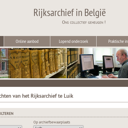
Rijksarchief in België
Ons collectief geheugen !
Online aanbod
Lopend onderzoek
Praktische in
chten van het Rijksarchief te Luik
ILTEREN
Op archiefbewaarplaats