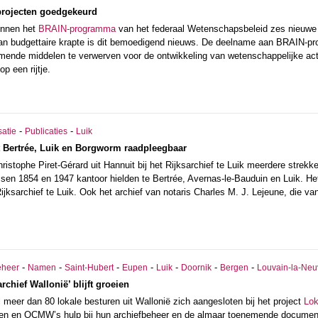
rojecten goedgekeurd
innen het
BRAIN-programma
van het federaal Wetenschapsbeleid zes nieuwe 
 van budgettaire krapte is dit bemoedigend nieuws. De deelname aan BRAIN-pr
omende middelen te verwerven voor de ontwikkeling van wetenschappelijke act
p een rijtje.
-
-
satie
Publicaties
Luik
it Bertrée, Luik en Borgworm raadpleegbaar
hristophe Piret-Gérard uit Hannuit bij het Rijksarchief te Luik meerdere strek
sen 1854 en 1947 kantoor hielden te Bertrée, Avernas-le-Bauduin en Luik. He
Rijksarchief te Luik. Ook het archief van notaris Charles M. J. Lejeune, die
-
-
-
-
-
-
-
eheer
Namen
Saint-Hubert
Eupen
Luik
Doornik
Bergen
Louvain-la-Neu
rchief Wallonië’ blijft groeien
meer dan 80 lokale besturen uit Wallonië zich aangesloten bij het project
Lok
ten en OCMW’s hulp bij hun archiefbeheer en de almaar toenemende docume