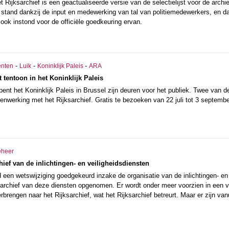
 Rijksarchief is een geactualiseerde versie van de selectielijst voor de arch
ot stand dankzij de input en medewerking van tal van politiemedewerkers, en
e ook instond voor de officiële goedkeuring ervan.
-
-
-
nten
Luik
Koninklijk Paleis
ARA
lt tentoon in het Koninklijk Paleis
ent het Koninklijk Paleis in Brussel zijn deuren voor het publiek. Twee van d
nwerking met het Rijksarchief. Gratis te bezoeken van 22 juli tot 3 septemb
eheer
hief van de inlichtingen- en veiligheidsdiensten
een wetswijziging goedgekeurd inzake de organisatie van de inlichtingen- en 
 archief van deze diensten opgenomen. Er wordt onder meer voorzien in een ve
rbrengen naar het Rijksarchief, wat het Rijksarchief betreurt. Maar er zijn van