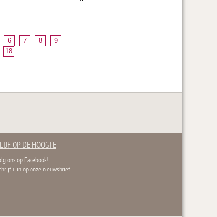
6
7
8
9
18
LIJF OP DE HOOGTE
olg ons op Facebook!
chrijf u in op onze nieuwsbrief