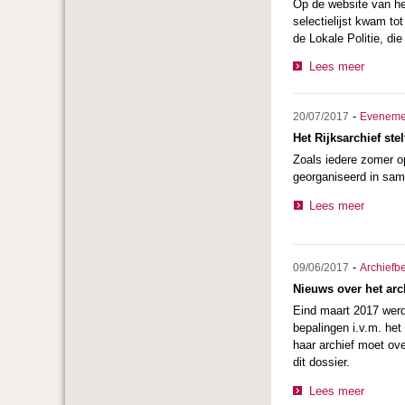
Op de website van het
selectielijst kwam t
de Lokale Politie, di
Lees meer
-
20/07/2017
Eveneme
Het Rijksarchief ste
Zoals iedere zomer op
georganiseerd in same
Lees meer
-
09/06/2017
Archiefb
Nieuws over het arc
Eind maart 2017 werd 
bepalingen i.v.m. het
haar archief moet ove
dit dossier.
Lees meer