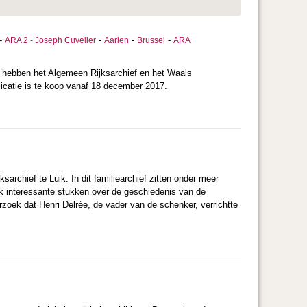
-
-
-
-
ARA 2 - Joseph Cuvelier
Aarlen
Brussel
ARA
n hebben het Algemeen Rijksarchief en het Waals
licatie is te koop vanaf 18 december 2017.
sarchief te Luik. In dit familiearchief zitten onder meer
ok interessante stukken over de geschiedenis van de
rzoek dat Henri Delrée, de vader van de schenker, verrichtte