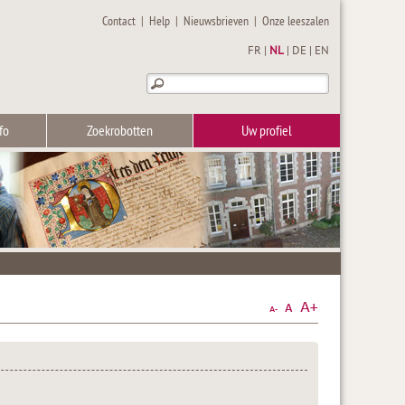
Contact
|
Help
|
Nieuwsbrieven
|
Onze leeszalen
FR
|
NL
|
DE
|
EN
fo
Zoekrobotten
Uw profiel