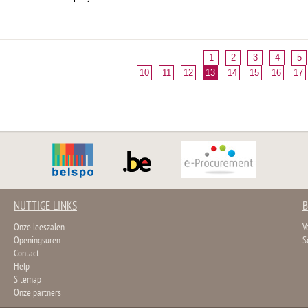
1
2
3
4
5
10
11
12
13
14
15
16
17
NUTTIGE LINKS
B
Onze leeszalen
V
Openingsuren
S
Contact
Help
Sitemap
Onze partners