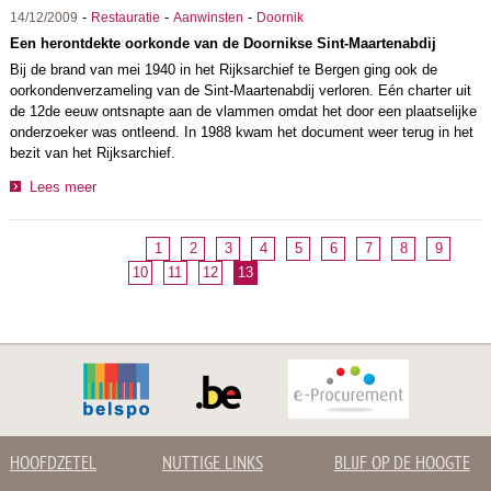
-
-
-
14/12/2009
Restauratie
Aanwinsten
Doornik
Een herontdekte oorkonde van de Doornikse Sint-Maartenabdij
Bij de brand van mei 1940 in het Rijksarchief te Bergen ging ook de
oorkondenverzameling van de Sint-Maartenabdij verloren. Eén charter uit
de 12de eeuw ontsnapte aan de vlammen omdat het door een plaatselijke
onderzoeker was ontleend. In 1988 kwam het document weer terug in het
bezit van het Rijksarchief.
Lees meer
1
2
3
4
5
6
7
8
9
10
11
12
13
HOOFDZETEL
NUTTIGE LINKS
BLIJF OP DE HOOGTE