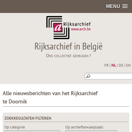
MENU
Rijksarchief in België
Ons collectief geheugen !
FR
|
NL
|
DE
|
EN
Alle nieuwsberichten van het Rijksarchief
te Doornik
ZOEKRESULTATEN FILTEREN
Op categorie
Op archiefbewaarplaats