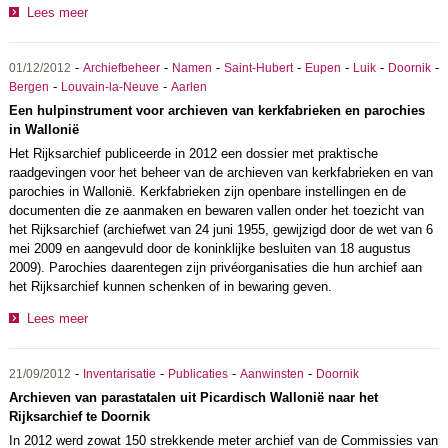
Lees meer
-
-
-
-
-
-
-
01/12/2012
Archiefbeheer
Namen
Saint-Hubert
Eupen
Luik
Doornik
-
-
Bergen
Louvain-la-Neuve
Aarlen
Een hulpinstrument voor archieven van kerkfabrieken en parochies
in Wallonië
Het Rijksarchief publiceerde in 2012 een dossier met praktische
raadgevingen voor het beheer van de archieven van kerkfabrieken en van
parochies in Wallonië. Kerkfabrieken zijn openbare instellingen en de
documenten die ze aanmaken en bewaren vallen onder het toezicht van
het Rijksarchief (archiefwet van 24 juni 1955, gewijzigd door de wet van 6
mei 2009 en aangevuld door de koninklijke besluiten van 18 augustus
2009). Parochies daarentegen zijn privéorganisaties die hun archief aan
het Rijksarchief kunnen schenken of in bewaring geven.
Lees meer
-
-
-
-
21/09/2012
Inventarisatie
Publicaties
Aanwinsten
Doornik
Archieven van parastatalen uit Picardisch Wallonië naar het
Rijksarchief te Doornik
In 2012 werd zowat 150 strekkende meter archief van de Commissies van