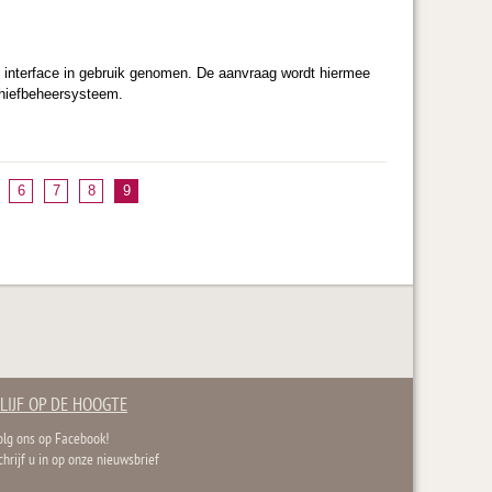
interface in gebruik genomen. De aanvraag wordt hiermee
chiefbeheersysteem.
6
7
8
9
LIJF OP DE HOOGTE
olg ons op Facebook!
chrijf u in op onze nieuwsbrief