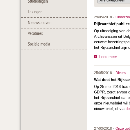
Studiedagen
Lezingen
-
29/05/2018
Onderzo
Nieuwsbrieven
Rijksarchief public
Op uitnodiging van d
Vacatures
Archivarissen uit Be
eeuwse bezettingsper
Sociale media
het Rijksarchief zijn
Lees meer
-
25/05/2018
Divers
Wat doet het Rijks
Op 25 mei 2018 trad
GDPR, zorgt ervoor d
het Rijksarchief dat 
onze nieuwsbrief wil 
nieuwsbrief, of via
de
-
27/03/2018
Onze ge