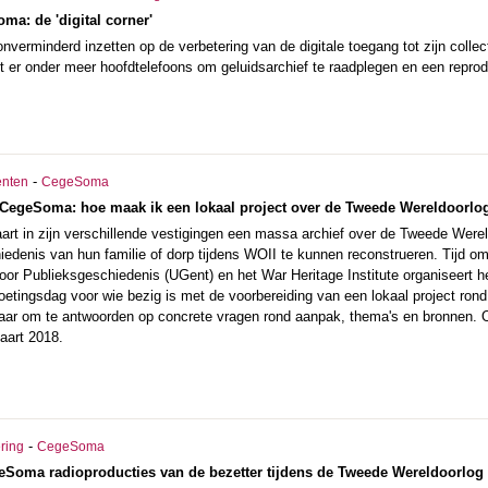
ma: de 'digital corner'
nverminderd inzetten op de verbetering van de digitale toegang tot zijn collec
dt er onder meer hoofdtelefoons om geluidsarchief te raadplegen en een reprod
-
nten
CegeSoma
CegeSoma: hoe maak ik een lokaal project over de Tweede Wereldoorlo
art in zijn verschillende vestigingen een massa archief over de Tweede Werel
edenis van hun familie of dorp tijdens WOII te kunnen reconstrueren. Tij
oor Publieksgeschiedenis (UGent) en het War Heritage Institute organiseert he
ingsdag voor wie bezig is met de voorbereiding van een lokaal project rond
klaar om te antwoorden op concrete vragen rond aanpak, thema's en bronnen
aart 2018.
-
ering
CegeSoma
geSoma radioproducties van de bezetter tijdens de Tweede Wereldoorlog