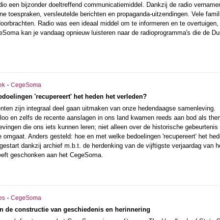
radio een bijzonder doeltreffend communicatiemiddel. Dankzij de radio vername
tiene toespraken, versleutelde berichten en propaganda-uitzendingen. Vele fa
doorbrachten. Radio was een ideaal middel om te informeren en te overtuigen, 
eSoma kan je vandaag opnieuw luisteren naar de radioprogramma's die de Dui
-
ek
CegeSoma
doelingen 'recupereert' het heden het verleden?
en zijn integraal deel gaan uitmaken van onze hedendaagse samenleving. H
rloo en zelfs de recente aanslagen in ons land kwamen reeds aan bod als the
evingen die ons iets kunnen leren; niet alleen over de historische gebeurten
omgaat. Anders gesteld: hoe en met welke bedoelingen 'recupereert' het hed
estart dankzij archief m.b.t. de herdenking van de vijftigste verjaardag van
heeft geschonken aan het CegeSoma.
-
es
CegeSoma
 in de constructie van geschiedenis en herinnering