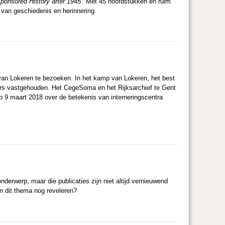
onsored History after 1945'
. Met 45 hoofdstukken en ruim
e van geschiedenis en herinnering.
van Lokeren te bezoeken. In het kamp van Lokeren, het best
rs vastgehouden. Het CegeSoma en het Rijksarchief te Gent
 9 maart 2018 over de betekenis van interneringscentra
erwerp, maar die publicaties zijn niet altijd vernieuwend
n dit thema nog reveleren?