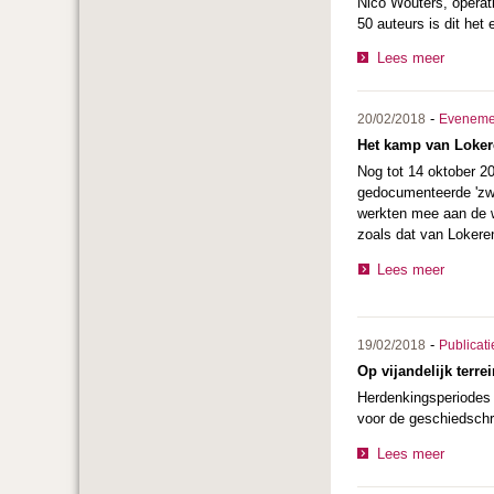
Nico Wouters, operat
50 auteurs is dit het
Lees meer
-
20/02/2018
Eveneme
Het kamp van Lokere
Nog tot 14 oktober 2
gedocumenteerde 'zwa
werkten mee aan de w
zoals dat van Lokeren
Lees meer
-
19/02/2018
Publicati
Op vijandelijk terre
Herdenkingsperiodes g
voor de geschiedschr
Lees meer