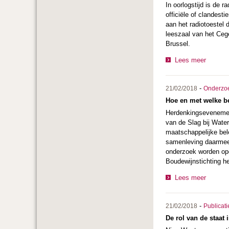
In oorlogstijd is de 
officiële of clandes
aan het radiotoestel 
leeszaal van het Ceg
Brussel.
Lees meer
-
21/02/2018
Onderzo
Hoe en met welke be
Herdenkingsevenement
van de Slag bij Wate
maatschappelijke bel
samenleving daarmee 
onderzoek worden opg
Boudewijnstichting 
Lees meer
-
21/02/2018
Publicati
De rol van de staat