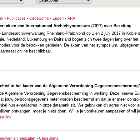
-
-
-
-
ek
Publicaties
CegeSoma
Eupen
ARA
eert akten van Internationaal Archiefsymposium (2017) over Bezetting
e Landesarchivverwaltung Rheinland-Pfalz vond op 1 en 2 juni 2017 in Koblenz
lgië, Nederland, Luxemburg en Duitsland bogen zich twee dagen lang over het 
iodes voor de betrokken gebieden. De akten van het symposium, uitgegeven doo
 daarnaast online beschikbaar.
archief in het kader van de Algemene Verordening Gegevensbescherming
 de Algemene Verordening Gegevensbescherming in werking. Deze nieuwe Euro
at jouw persoonsgegevens beter worden beschermd en dat je er meer control
enkel hun e-mailadres in onze databank zit. We gebruiken dit adres niet voor 
blijven ontvangen, moet je niets doen. Wil je je voorkeuren aanpassen of wil je
ze link
.
-
bouwen en leeszalen
CegeSoma