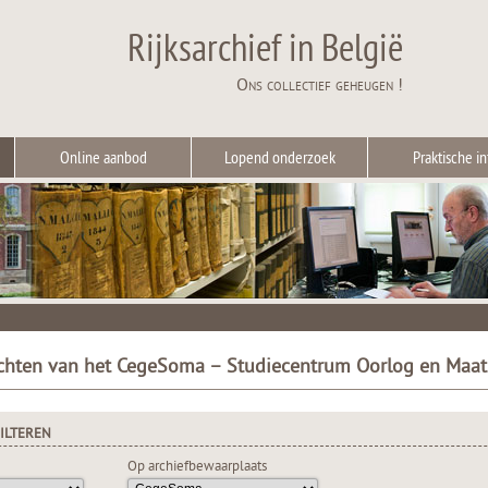
Rijksarchief in België
Ons collectief geheugen !
Online aanbod
Lopend onderzoek
Praktische in
ichten van het CegeSoma – Studiecentrum Oorlog en Maat
ILTEREN
Op archiefbewaarplaats