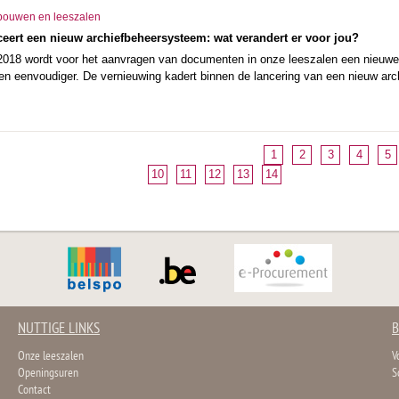
bouwen en leeszalen
nceert een nieuw archiefbeheersysteem: wat verandert er voor jou?
018 wordt voor het aanvragen van documenten in onze leeszalen een nieuwe 
r en eenvoudiger. De vernieuwing kadert binnen de lancering van een nieuw ar
1
2
3
4
5
10
11
12
13
14
NUTTIGE LINKS
B
Onze leeszalen
V
Openingsuren
S
Contact