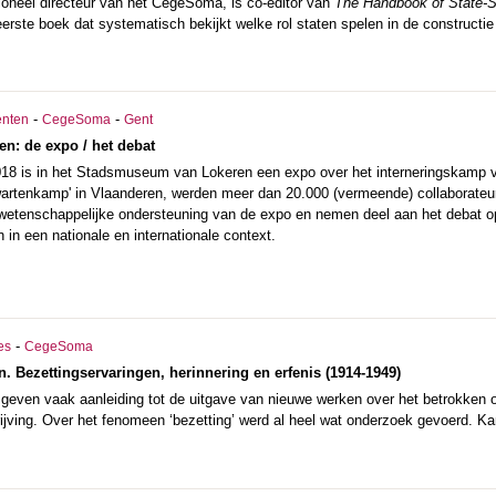
ioneel directeur van het CegeSoma, is co-editor van
The Handbook of State-Sp
 eerste boek dat systematisch bekijkt welke rol staten spelen in de constructi
-
-
nten
CegeSoma
Gent
n: de expo / het debat
018 is in het Stadsmuseum van Lokeren een expo over het interneringskamp 
rtenkamp' in Vlaanderen, werden meer dan 20.000 (vermeende) collaborateu
etenschappelijke ondersteuning van de expo en nemen deel aan het debat op
 in een nationale en internationale context.
-
es
CegeSoma
in. Bezettingservaringen, herinnering en erfenis (1914-1949)
even vaak aanleiding tot de uitgave van nieuwe werken over het betrokken ond
ijving. Over het fenomeen ‘bezetting’ werd al heel wat onderzoek gevoerd. Ka