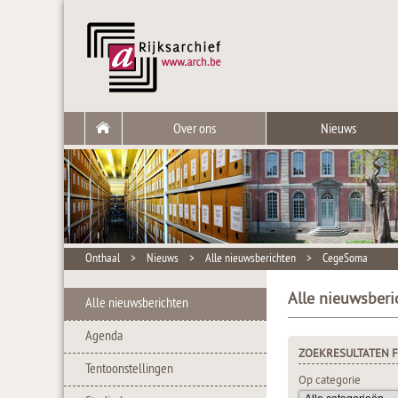
Over ons
Nieuws
Onthaal
>
Nieuws
>
Alle nieuwsberichten
>
CegeSoma
Alle nieuwsber
Alle nieuwsberichten
Agenda
ZOEKRESULTATEN F
Tentoonstellingen
Op categorie