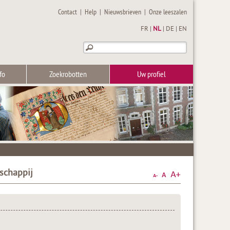
Contact
|
Help
|
Nieuwsbrieven
|
Onze leeszalen
FR
|
NL
|
DE
|
EN
fo
Zoekrobotten
Uw profiel
schappij