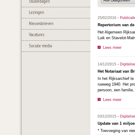
Studiedagen
Lezingen
-
25/02/2016
Publicati
Nieuwsbrieven
Repertorium van de
Het Algemeen Rijksar
Vacatures
Luik en Stavelot-Mal
Sociale media
Lees meer
-
14/12/2015
Digitalis
Het Notariaat van B
In het Rijksarchief 
ruwweg 1940. Het pro
persoon, een familie
Lees meer
-
03/12/2015
Digitalis
Update van 1 miljoe
* Toevoeging van nie