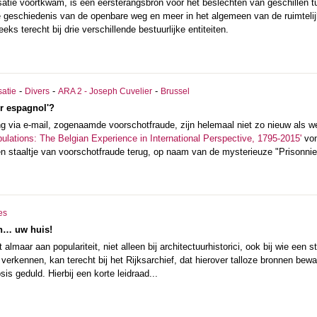
isatie voortkwam, is een eersterangsbron voor het beslechten van geschillen 
e geschiedenis van de openbare weg en meer in het algemeen van de ruimtelij
eks terecht bij drie verschillende bestuurlijke entiteiten.
-
-
-
satie
Divers
ARA 2 - Joseph Cuvelier
Brussel
er espagnol'?
ing via e-mail, zogenaamde voorschotfraude, zijn helemaal niet zo nieuw als
pulations: The Belgian Experience in International Perspective, 1795-2015'
von
een staaltje van voorschotfraude terug, op naam van de mysterieuze "Prisonn
es
n… uw huis!
lmaar aan populariteit, niet alleen bij architectuurhistorici, ook bij wie een 
 verkennen, kan terecht bij het Rijksarchief, dat hierover talloze bronnen bew
is geduld. Hierbij een korte leidraad...