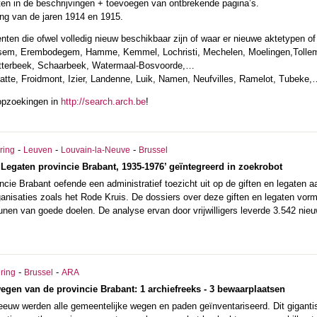
ten in de beschrijvingen + toevoegen van ontbrekende pagina’s.
ing van de jaren 1914 en 1915.
en die ofwel volledig nieuw beschikbaar zijn of waar er nieuwe aktetypen of 
rsem, Erembodegem, Hamme, Kemmel, Lochristi, Mechelen, Moelingen,Toll
 Etterbeek, Schaarbeek, Watermaal-Bosvoorde,…
ratte, Froidmont, Izier, Landenne, Luik, Namen, Neufvilles, Ramelot, Tubeke
opzoekingen in
http://search.arch.be
!
-
-
-
ering
Leuven
Louvain-la-Neuve
Brussel
 ‘Legaten provincie Brabant, 1935-1976’ geïntegreerd in zoekrobot
ncie Brabant oefende een administratief toezicht uit op de giften en legaten
anisaties zoals het Rode Kruis. De dossiers over deze giften en legaten vor
nen van goede doelen. De analyse ervan door vrijwilligers leverde 3.542 nie
-
-
ering
Brussel
ARA
egen van de provincie Brabant: 1 archiefreeks - 3 bewaarplaatsen
euw werden alle gemeentelijke wegen en paden geïnventariseerd. Dit gigantisc