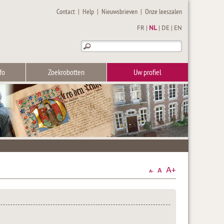
Contact
|
Help
|
Nieuwsbrieven
|
Onze leeszalen
FR
|
NL
|
DE
|
EN
fo
Zoekrobotten
Uw profiel