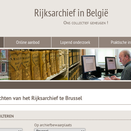
Rijksarchief in België
Ons collectief geheugen !
Online aanbod
Lopend onderzoek
Praktische in
chten van het Rijksarchief te Brussel
ILTEREN
Op archiefbewaarplaats