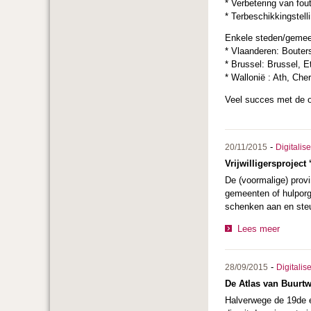
* Verbetering van fou
* Terbeschikkingstell
Enkele steden/gemeent
* Vlaanderen: Boute
* Brussel: Brussel,
* Wallonië : Ath, Che
Veel succes met de 
-
20/11/2015
Digitalis
Vrijwilligersproject
De (voormalige) provi
gemeenten of hulporg
schenken aan en steu
Lees meer
-
28/09/2015
Digitalis
De Atlas van Buurtw
Halverwege de 19de e