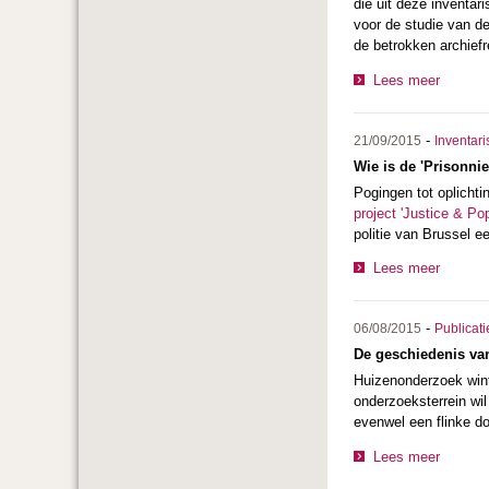
die uit deze inventar
voor de studie van d
de betrokken archiefre
Lees meer
-
21/09/2015
Inventari
Wie is de 'Prisonni
Pogingen tot oplicht
project 'Justice & Po
politie van Brussel 
Lees meer
-
06/08/2015
Publicati
De geschiedenis va
Huizenonderzoek wint a
onderzoeksterrein wil
evenwel een flinke dos
Lees meer