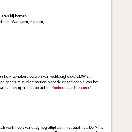
jaren bij komen:
embeek, Waregem, Zelzate,…
,…
 aan kerkfabrieken, burelen van weldadigheid/OCMW’s,
men geschikt studiemateriaal voor de geschiedenis van het
uwe namen op in de zoekrobot ‘
Zoeken naar Personen
’.
h werk heeft vandaag nog altijd administratief nut. De Atlas