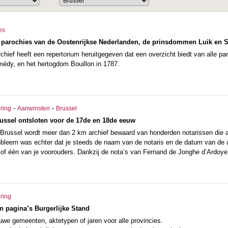
es
 parochies van de Oostenrijkse Nederlanden, de prinsdommen Luik en S
chief heeft een repertorium heruitgegeven dat een overzicht biedt van alle 
médy, en het hertogdom Bouillon in 1787.
-
-
ering
Aanwinsten
Brussel
russel ontsloten voor de 17de en 18de eeuw
te Brussel wordt meer dan 2 km archief bewaard van honderden notarissen die 
bleem was echter dat je steeds de naam van de notaris en de datum van de 
, of één van je voorouders. Dankzij de nota’s van Fernand de Jonghe d’Ardoye
ering
n pagina’s Burgerlijke Stand
uwe gemeenten, aktetypen of jaren voor alle provincies.