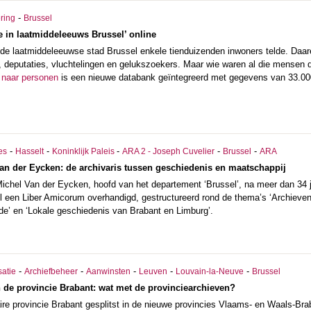
-
ering
Brussel
e in laatmiddeleeuws Brussel’ online
 de laatmiddeleeuwse stad Brussel enkele tienduizenden inwoners telde. Daar
s, deputaties, vluchtelingen en gelukszoekers. Maar wie waren al die mensen 
 naar personen
is een nieuwe databank geïntegreerd met gegevens van 33.000
-
-
-
-
-
es
Hasselt
Koninklijk Paleis
ARA 2 - Joseph Cuvelier
Brussel
ARA
an der Eycken: de archivaris tussen geschiedenis en maatschappij
chel Van der Eycken, hoofd van het departement ‘Brussel’, na meer dan 34 jaa
l een Liber Amicorum overhandigd, gestructureerd rond de thema’s ‘Archieven
rde’ en ‘Lokale geschiedenis van Brabant en Limburg’.
-
-
-
-
-
satie
Archiefbeheer
Aanwinsten
Leuven
Louvain-la-Neuve
Brussel
an de provincie Brabant: wat met de provinciearchieven?
aire provincie Brabant gesplitst in de nieuwe provincies Vlaams- en Waals-Br