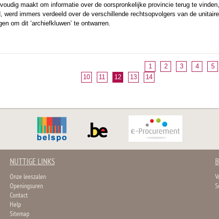
nvoudig maakt om informatie over de oorspronkelijke provincie terug te vinden,
d, werd immers verdeeld over de verschillende rechtsopvolgers van de unitaire 
gen om dit ‘archiefkluwen’ te ontwarren.
1
2
3
4
5
10
11
12
13
14
NUTTIGE LINKS
B
Onze leeszalen
V
Openingsuren
S
Contact
Help
Sitemap