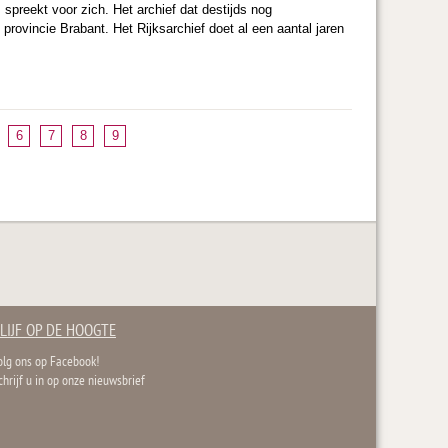
 spreekt voor zich. Het archief dat destijds nog
provincie Brabant. Het Rijksarchief doet al een aantal jaren
6
7
8
9
LIJF OP DE HOOGTE
olg ons op Facebook!
chrijf u in op onze nieuwsbrief