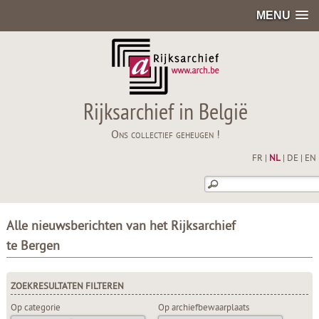
MENU
Rijksarchief in België
Ons collectief geheugen !
FR
|
NL
|
DE
|
EN
Alle nieuwsberichten van het Rijksarchief
te Bergen
ZOEKRESULTATEN FILTEREN
Op categorie
Op archiefbewaarplaats