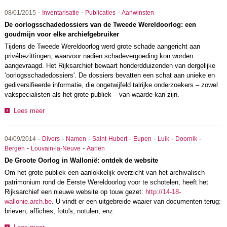
-
-
-
08/01/2015
Inventarisatie
Publicaties
Aanwinsten
De oorlogsschadedossiers van de Tweede Wereldoorlog: een
goudmijn voor elke archiefgebruiker
Tijdens de Tweede Wereldoorlog werd grote schade aangericht aan
privébezittingen, waarvoor nadien schadevergoeding kon worden
aangevraagd. Het Rijksarchief bewaart honderdduizenden van dergelijke
‘oorlogsschadedossiers'. De dossiers bevatten een schat aan unieke en
gediversifieerde informatie, die ongetwijfeld talrijke onderzoekers – zowel
vakspecialisten als het grote publiek – van waarde kan zijn.
Lees meer
-
-
-
-
-
-
-
04/09/2014
Divers
Namen
Saint-Hubert
Eupen
Luik
Doornik
-
-
Bergen
Louvain-la-Neuve
Aarlen
De Groote Oorlog in Wallonië: ontdek de website
Om het grote publiek een aanlokkelijk overzicht van het archivalisch
patrimonium rond de Eerste Wereldoorlog voor te schotelen, heeft het
Rijksarchief een nieuwe website op touw gezet:
http://14-18-
wallonie.arch.be
. U vindt er een uitgebreide waaier van documenten terug:
brieven, affiches, foto's, notulen, enz.