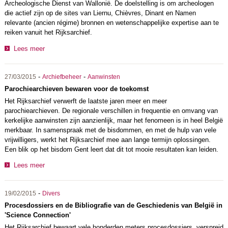
Archeologische Dienst van Wallonië. De doelstelling is om archeologen
die actief zijn op de sites van Liernu, Chièvres, Dinant en Namen
relevante (ancien régime) bronnen en wetenschappelijke expertise aan te
reiken vanuit het Rijksarchief.
Lees meer
-
-
27/03/2015
Archiefbeheer
Aanwinsten
Parochiearchieven bewaren voor de toekomst
Het Rijksarchief verwerft de laatste jaren meer en meer
parochiearchieven. De regionale verschillen in frequentie en omvang van
kerkelijke aanwinsten zijn aanzienlijk, maar het fenomeen is in heel België
merkbaar. In samenspraak met de bisdommen, en met de hulp van vele
vrijwilligers, werkt het Rijksarchief mee aan lange termijn oplossingen.
Een blik op het bisdom Gent leert dat dit tot mooie resultaten kan leiden.
Lees meer
-
19/02/2015
Divers
Procesdossiers en de Bibliografie van de Geschiedenis van België in
'Science Connection'
Het Rijksarchief bewaart vele honderden meters procesdossiers, verspreid