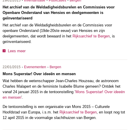
-
-
-
29/01/2015
Inventarisatie
Publicaties
Bergen
Het archief van de Weldadigheidsburelen en Commissies voor
Openbare Onderstand van Hensies en deelgemeenten is
geïnventariseerd
Het archief van de Weldadigheidsburelen en de Commissies voor
openbare Onderstand (19de-20ste eeuw) van Hensies en zijn
deelgemeenten, dat wordt bewaard in het
Rijksarchief te Bergen
, is
geïnventariseerd.
Lees meer
-
-
22/01/2015
Evenementen
Bergen
Mons Superstar! Over ideeën en mensen
Wat hebben de wetenschapper Jean-Charles Houzeau, de astronoom
Charles Malapert en de feministe Isabelle Blume gemeen? Ontdek het
vanaf 24 januari 2015 in de tentoonstelling ‘
Mons Superstar! Over ideeën
en mensen
’.
De tentoonstelling is een organisatie van Mons 2015 – Culturele
Hoofdstad van Europa, i.s.m. het
Rijksarchief te Bergen
, en loopt nog tot
12 april 2015 in de voormalige slachthuizen van Bergen.