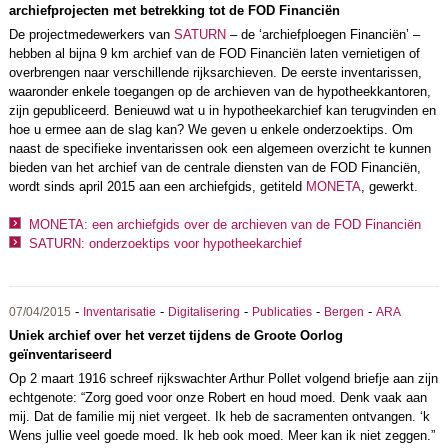
archiefprojecten met betrekking tot de FOD Financiën
De projectmedewerkers van
SATURN
– de ‘archiefploegen Financiën’ –
hebben al bijna 9 km archief van de FOD Financiën laten vernietigen of
overbrengen naar verschillende rijksarchieven. De eerste inventarissen,
waaronder enkele toegangen op de archieven van de hypotheekkantoren,
zijn gepubliceerd. Benieuwd wat u in hypotheekarchief kan terugvinden en
hoe u ermee aan de slag kan? We geven u enkele onderzoektips. Om
naast de specifieke inventarissen ook een algemeen overzicht te kunnen
bieden van het archief van de centrale diensten van de FOD Financiën,
wordt sinds april 2015 aan een archiefgids, getiteld
MONETA
, gewerkt.
MONETA: een archiefgids over de archieven van de FOD Financiën
SATURN: onderzoektips voor hypotheekarchief
-
-
-
-
-
07/04/2015
Inventarisatie
Digitalisering
Publicaties
Bergen
ARA
Uniek archief over het verzet tijdens de Groote Oorlog
geïnventariseerd
Op 2 maart 1916 schreef rijkswachter Arthur Pollet volgend briefje aan zijn
echtgenote: “Zorg goed voor onze Robert en houd moed. Denk vaak aan
mij. Dat de familie mij niet vergeet. Ik heb de sacramenten ontvangen. ‘k
Wens jullie veel goede moed. Ik heb ook moed. Meer kan ik niet zeggen.”