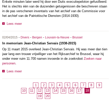
Enkele minuten later werd hij door een Duits executiepeloton gefusilleerd.
Het is slechts één van de duizenden getuigenissen die beschreven staan
in de pas verschenen inventaris van het archief van de Commissie voor
het archief van de Patriottische Diensten (1914-1930).
Lees meer
-
-
-
-
02/04/2015
Divers
Bergen
Louvain-la-Neuve
Brussel
In memoriam Jean-Christian Servais (1938-2015)
Op 11 maart 2015 overleed Jean-Christian Servais. Hij was meer dan tien
jaar lang een trouwe vrijwilliger van het Rijksarchief te Brussel, waar hij
onder meer ruim 11.700 namen invoerde in de zoekrobot
Zoeken naar
personen
.
Lees meer
1
2
3
4
5
6
7
8
9
10
11
12
13
14
15
16
17
18
19
20