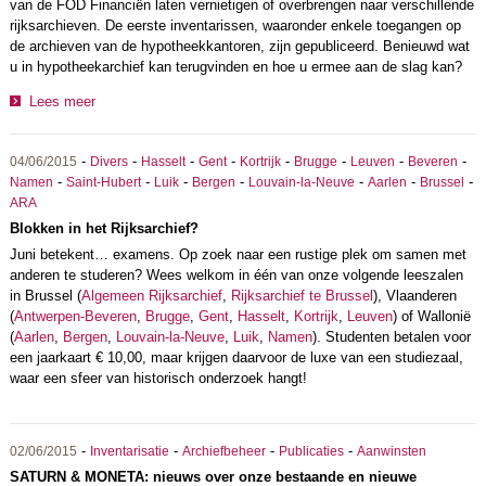
van de FOD Financiën laten vernietigen of overbrengen naar verschillende
rijksarchieven. De eerste inventarissen, waaronder enkele toegangen op
de archieven van de hypotheekkantoren, zijn gepubliceerd. Benieuwd wat
u in hypotheekarchief kan terugvinden en hoe u ermee aan de slag kan?
Lees meer
-
-
-
-
-
-
-
-
04/06/2015
Divers
Hasselt
Gent
Kortrijk
Brugge
Leuven
Beveren
-
-
-
-
-
-
-
Namen
Saint-Hubert
Luik
Bergen
Louvain-la-Neuve
Aarlen
Brussel
ARA
Blokken in het Rijksarchief?
Juni betekent… examens. Op zoek naar een rustige plek om samen met
anderen te studeren? Wees welkom in één van onze volgende leeszalen
in Brussel (
Algemeen Rijksarchief
,
Rijksarchief te Brussel
), Vlaanderen
(
Antwerpen-Beveren
,
Brugge
,
Gent
,
Hasselt
,
Kortrijk
,
Leuven
) of Wallonië
(
Aarlen
,
Bergen
,
Louvain-la-Neuve
,
Luik
,
Namen
). Studenten betalen voor
een jaarkaart € 10,00, maar krijgen daarvoor de luxe van een studiezaal,
waar een sfeer van historisch onderzoek hangt!
-
-
-
-
02/06/2015
Inventarisatie
Archiefbeheer
Publicaties
Aanwinsten
SATURN & MONETA: nieuws over onze bestaande en nieuwe