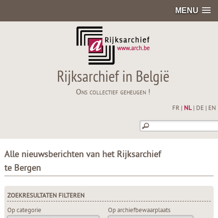
MENU
Rijksarchief in België
Ons collectief geheugen !
FR
|
NL
|
DE
|
EN
Alle nieuwsberichten van het Rijksarchief
te Bergen
ZOEKRESULTATEN FILTEREN
Op categorie
Op archiefbewaarplaats