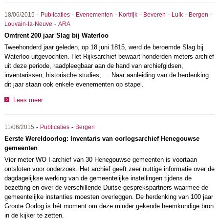
-
-
-
-
-
-
-
18/06/2015
Publicaties
Evenementen
Kortrijk
Beveren
Luik
Bergen
-
Louvain-la-Neuve
ARA
Omtrent 200 jaar Slag bij Waterloo
Tweehonderd jaar geleden, op 18 juni 1815, werd de beroemde Slag bij
Waterloo uitgevochten. Het Rijksarchief bewaart honderden meters archief
uit deze periode, raadpleegbaar aan de hand van archiefgidsen,
inventarissen, historische studies, … Naar aanleiding van de herdenking
dit jaar staan ook enkele evenementen op stapel.
Lees meer
-
-
11/06/2015
Publicaties
Bergen
Eerste Wereldoorlog: Inventaris van oorlogsarchief Henegouwse
gemeenten
Vier meter WO I-archief van 30 Henegouwse gemeenten is voortaan
ontsloten voor onderzoek. Het archief geeft zeer nuttige informatie over de
dagdagelijkse werking van de gemeentelijke instellingen tijdens de
bezetting en over de verschillende Duitse gesprekspartners waarmee de
gemeentelijke instanties moesten overleggen. De herdenking van 100 jaar
Groote Oorlog is hét moment om deze minder gekende heemkundige bron
in de kijker te zetten.