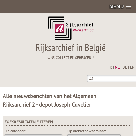
MENU
Rijksarchief in België
Ons collectief geheugen !
FR
|
NL
|
DE
|
EN
Alle nieuwsberichten van het Algemeen
Rijksarchief 2 - depot Joseph Cuvelier
ZOEKRESULTATEN FILTEREN
Op categorie
Op archiefbewaarplaats