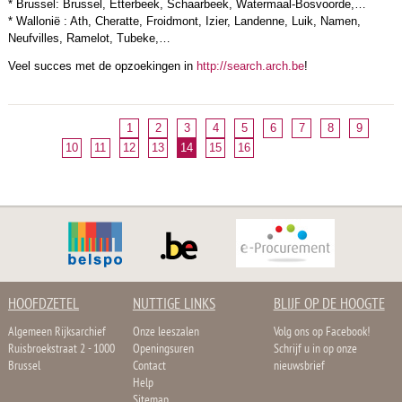
* Brussel: Brussel, Etterbeek, Schaarbeek, Watermaal-Bosvoorde,…
* Wallonië : Ath, Cheratte, Froidmont, Izier, Landenne, Luik, Namen,
Neufvilles, Ramelot, Tubeke,…
Veel succes met de opzoekingen in
http://search.arch.be
!
1
2
3
4
5
6
7
8
9
10
11
12
13
14
15
16
HOOFDZETEL
NUTTIGE LINKS
BLIJF OP DE HOOGTE
Algemeen Rijksarchief
Onze leeszalen
Volg ons op Facebook!
Ruisbroekstraat 2 - 1000
Openingsuren
Schrijf u in op onze
Brussel
Contact
nieuwsbrief
Help
Sitemap