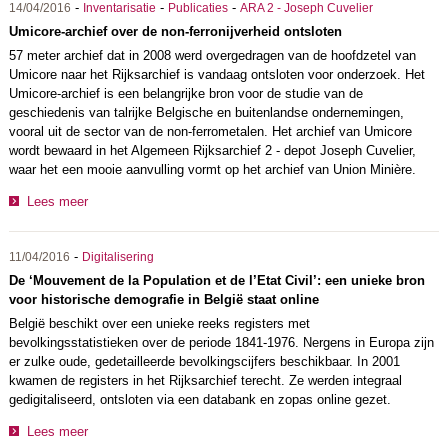
-
-
-
14/04/2016
Inventarisatie
Publicaties
ARA 2 - Joseph Cuvelier
Umicore-archief over de non-ferronijverheid ontsloten
57 meter archief dat in 2008 werd overgedragen van de hoofdzetel van
Umicore naar het Rijksarchief is vandaag ontsloten voor onderzoek. Het
Umicore-archief is een belangrijke bron voor de studie van de
geschiedenis van talrijke Belgische en buitenlandse ondernemingen,
vooral uit de sector van de non-ferrometalen. Het archief van Umicore
wordt bewaard in het Algemeen Rijksarchief 2 - depot Joseph Cuvelier,
waar het een mooie aanvulling vormt op het archief van Union Minière.
Lees meer
-
11/04/2016
Digitalisering
De ‘Mouvement de la Population et de l’Etat Civil’: een unieke bron
voor historische demografie in België staat online
België beschikt over een unieke reeks registers met
bevolkingsstatistieken over de periode 1841-1976. Nergens in Europa zijn
er zulke oude, gedetailleerde bevolkingscijfers beschikbaar. In 2001
kwamen de registers in het Rijksarchief terecht. Ze werden integraal
gedigitaliseerd, ontsloten via een databank en zopas online gezet.
Lees meer