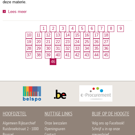
deze materie.
Lees meer
1
2
3
4
5
6
7
8
9
10
11
12
13
14
15
16
17
18
19
20
21
22
23
24
25
26
27
28
29
30
31
32
33
34
35
36
37
38
39
40
41
42
43
44
45
46
HOOFDZETEL
NUTTIGE LINKS
BLIJF OP DE HOOGTE
Algemeen Rijksarchief
Onze leeszalen
Volg ons op Facebook!
Ruisbroekstraat 2 - 1000
Openingsuren
Schrijf u in op onze
Brussel
Contact
nieuwsbrief