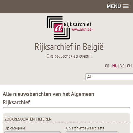
MENU
Rijksarchief in België
Ons collectief geheugen !
FR
|
NL
|
DE
|
EN
Alle nieuwsberichten van het Algemeen
Rijksarchief
ZOEKRESULTATEN FILTEREN
Op categorie
Op archiefbewaarplaats