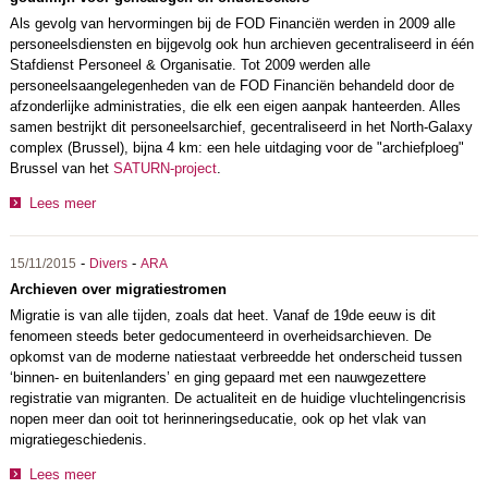
Als gevolg van hervormingen bij de FOD Financiën werden in 2009 alle
personeelsdiensten en bijgevolg ook hun archieven gecentraliseerd in één
Stafdienst Personeel & Organisatie. Tot 2009 werden alle
personeelsaangelegenheden van de FOD Financiën behandeld door de
afzonderlijke administraties, die elk een eigen aanpak hanteerden. Alles
samen bestrijkt dit personeelsarchief, gecentraliseerd in het North-Galaxy
complex (Brussel), bijna 4 km: een hele uitdaging voor de "archiefploeg"
Brussel van het
SATURN-project
.
Lees meer
-
-
15/11/2015
Divers
ARA
Archieven over migratiestromen
Migratie is van alle tijden, zoals dat heet. Vanaf de 19de eeuw is dit
fenomeen steeds beter gedocumenteerd in overheidsarchieven. De
opkomst van de moderne natiestaat verbreedde het onderscheid tussen
‘binnen- en buitenlanders’ en ging gepaard met een nauwgezettere
registratie van migranten. De actualiteit en de huidige vluchtelingencrisis
nopen meer dan ooit tot herinneringseducatie, ook op het vlak van
migratiegeschiedenis.
Lees meer