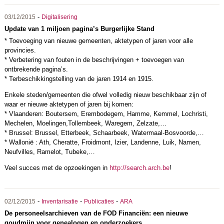
-
03/12/2015
Digitalisering
Update van 1 miljoen pagina’s Burgerlijke Stand
* Toevoeging van nieuwe gemeenten, aktetypen of jaren voor alle
provincies.
* Verbetering van fouten in de beschrijvingen + toevoegen van
ontbrekende pagina’s.
* Terbeschikkingstelling van de jaren 1914 en 1915.
Enkele steden/gemeenten die ofwel volledig nieuw beschikbaar zijn of
waar er nieuwe aktetypen of jaren bij komen:
* Vlaanderen: Boutersem, Erembodegem, Hamme, Kemmel, Lochristi,
Mechelen, Moelingen,Tollembeek, Waregem, Zelzate,…
* Brussel: Brussel, Etterbeek, Schaarbeek, Watermaal-Bosvoorde,…
* Wallonië : Ath, Cheratte, Froidmont, Izier, Landenne, Luik, Namen,
Neufvilles, Ramelot, Tubeke,…
Veel succes met de opzoekingen in
http://search.arch.be
!
-
-
-
02/12/2015
Inventarisatie
Publicaties
ARA
De personeelsarchieven van de FOD Financiën: een nieuwe
goudmijn voor genealogen en onderzoekers