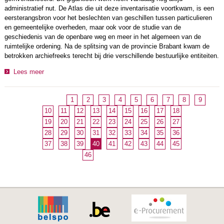
administratief nut. De Atlas die uit deze inventarisatie voortkwam, is een
eersterangsbron voor het beslechten van geschillen tussen particulieren
en gemeentelijke overheden, maar ook voor de studie van de
geschiedenis van de openbare weg en meer in het algemeen van de
ruimtelijke ordening. Na de splitsing van de provincie Brabant kwam de
betrokken archiefreeks terecht bij drie verschillende bestuurlijke entiteiten.
Lees meer
1
2
3
4
5
6
7
8
9
10
11
12
13
14
15
16
17
18
19
20
21
22
23
24
25
26
27
28
29
30
31
32
33
34
35
36
37
38
39
40
41
42
43
44
45
46