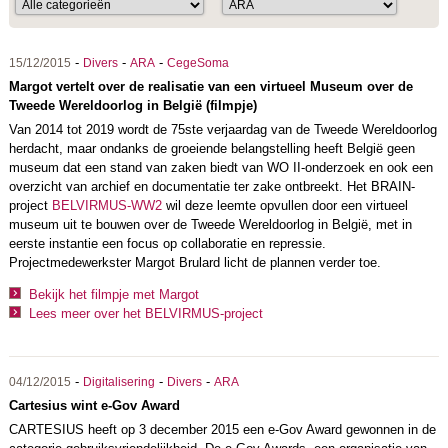
-
-
-
15/12/2015
Divers
ARA
CegeSoma
Margot vertelt over de realisatie van een virtueel Museum over de
Tweede Wereldoorlog in België (filmpje)
Van 2014 tot 2019 wordt de 75ste verjaardag van de Tweede Wereldoorlog
herdacht, maar ondanks de groeiende belangstelling heeft België geen
museum dat een stand van zaken biedt van WO II-onderzoek en ook een
overzicht van archief en documentatie ter zake ontbreekt. Het BRAIN-
project
BELVIRMUS-WW2
wil deze leemte opvullen door een virtueel
museum uit te bouwen over de Tweede Wereldoorlog in België, met in
eerste instantie een focus op collaboratie en repressie.
Projectmedewerkster Margot Brulard licht de plannen verder toe.
Bekijk het filmpje met Margot
Lees meer over het BELVIRMUS-project
-
-
-
04/12/2015
Digitalisering
Divers
ARA
Cartesius wint e-Gov Award
CARTESIUS heeft op 3 december 2015 een e-Gov Award gewonnen in de