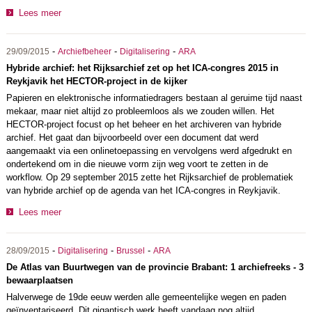
Lees meer
-
-
-
29/09/2015
Archiefbeheer
Digitalisering
ARA
Hybride archief: het Rijksarchief zet op het ICA-congres 2015 in
Reykjavik het HECTOR-project in de kijker
Papieren en elektronische informatiedragers bestaan al geruime tijd naast
mekaar, maar niet altijd zo probleemloos als we zouden willen. Het
HECTOR-project focust op het beheer en het archiveren van hybride
archief. Het gaat dan bijvoorbeeld over een document dat werd
aangemaakt via een onlinetoepassing en vervolgens werd afgedrukt en
ondertekend om in die nieuwe vorm zijn weg voort te zetten in de
workflow. Op 29 september 2015 zette het Rijksarchief de problematiek
van hybride archief op de agenda van het ICA-congres in Reykjavik.
Lees meer
-
-
-
28/09/2015
Digitalisering
Brussel
ARA
De Atlas van Buurtwegen van de provincie Brabant: 1 archiefreeks - 3
bewaarplaatsen
Halverwege de 19de eeuw werden alle gemeentelijke wegen en paden
geïnventariseerd. Dit gigantisch werk heeft vandaag nog altijd