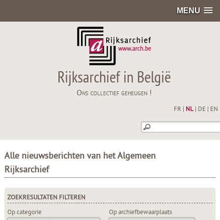
MENU
Rijksarchief in België
Ons collectief geheugen !
FR
|
NL
|
DE
|
EN
Alle nieuwsberichten van het Algemeen
Rijksarchief
ZOEKRESULTATEN FILTEREN
Op categorie
Op archiefbewaarplaats