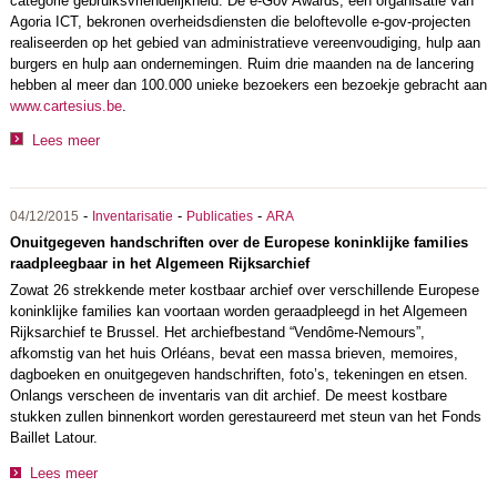
categorie gebruiksvriendelijkheid. De e-Gov Awards, een organisatie van
Agoria ICT, bekronen overheidsdiensten die beloftevolle e-gov-projecten
realiseerden op het gebied van administratieve vereenvoudiging, hulp aan
burgers en hulp aan ondernemingen. Ruim drie maanden na de lancering
hebben al meer dan 100.000 unieke bezoekers een bezoekje gebracht aan
www.cartesius.be
.
Lees meer
-
-
-
04/12/2015
Inventarisatie
Publicaties
ARA
Onuitgegeven handschriften over de Europese koninklijke families
raadpleegbaar in het Algemeen Rijksarchief
Zowat 26 strekkende meter kostbaar archief over verschillende Europese
koninklijke families kan voortaan worden geraadpleegd in het Algemeen
Rijksarchief te Brussel. Het archiefbestand “Vendôme-Nemours”,
afkomstig van het huis Orléans, bevat een massa brieven, memoires,
dagboeken en onuitgegeven handschriften, foto’s, tekeningen en etsen.
Onlangs verscheen de inventaris van dit archief. De meest kostbare
stukken zullen binnenkort worden gerestaureerd met steun van het Fonds
Baillet Latour.
Lees meer