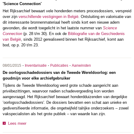
'Science Connection'
Het Rijksarchief bewaart vele honderden meters procesdossiers, verspreid
over zijn
verschillende vestigingen in België
. Ontsluiting en valorisatie van
dit interessante bronnenmateriaal heeft sinds kort een nieuwe adem
gevonden, die wordt toegelicht in het laatste nummer van
Science
Connection
(p. 28 t/m 30). En ook de
Bibliografie van de Geschiedenis
van België
, sinds 2012 gerealiseerd binnen het Rijksarchief, komt aan
bod, op p. 20 t/m 23.
-
-
-
08/01/2015
Inventarisatie
Publicaties
Aanwinsten
De oorlogsschadedossiers van de Tweede Wereldoorlog: een
goudmijn voor elke archiefgebruiker
Tijdens de Tweede Wereldoorlog werd grote schade aangericht aan
privébezittingen, waarvoor nadien schadevergoeding kon worden
aangevraagd. Het Rijksarchief bewaart honderdduizenden van dergelijke
‘oorlogsschadedossiers'. De dossiers bevatten een schat aan unieke en
gediversifieerde informatie, die ongetwijfeld talrijke onderzoekers – zowel
vakspecialisten als het grote publiek – van waarde kan zijn.
Lees meer