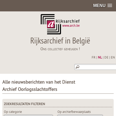
MENU
Rijksarchief in België
Ons collectief geheugen !
FR
|
NL
|
DE
|
EN
Alle nieuwsberichten van het Dienst
Archief Oorlogsslachtoffers
ZOEKRESULTATEN FILTEREN
Op categorie
Op archiefbewaarplaats