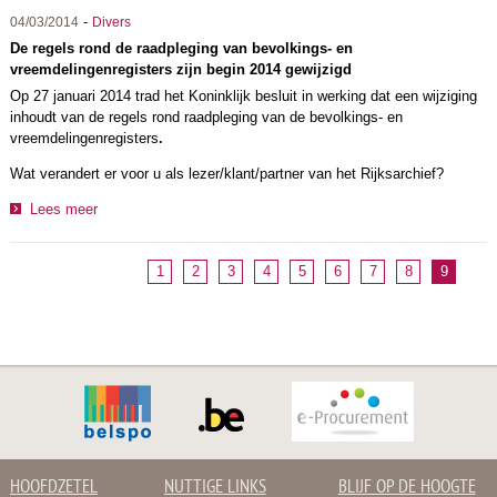
-
04/03/2014
Divers
De regels rond de raadpleging van bevolkings- en
vreemdelingenregisters zijn begin 2014 gewijzigd
Op 27 januari 2014 trad het Koninklijk besluit in werking dat een wijziging
inhoudt van de regels rond raadpleging van de bevolkings- en
vreemdelingenregisters
.
Wat verandert er voor u als lezer/klant/partner van het Rijksarchief?
Lees meer
1
2
3
4
5
6
7
8
9
HOOFDZETEL
NUTTIGE LINKS
BLIJF OP DE HOOGTE