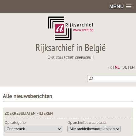
MENU
Rijksarchief in België
Ons collectief geheugen !
FR
|
NL
|
DE
|
EN
Alle nieuwsberichten
ZOEKRESULTATEN FILTEREN
Op categorie
Op archiefbewaarplaats