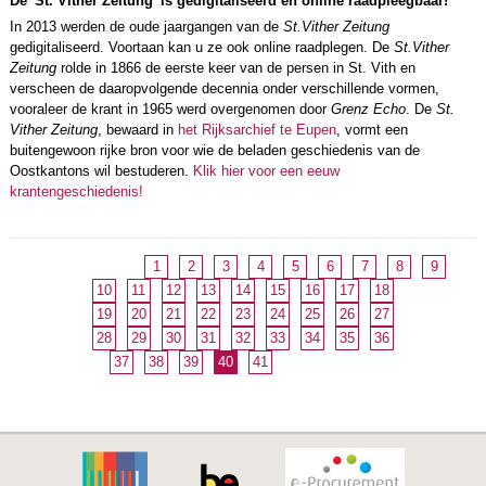
De 'St. Vither Zeitung' is gedigitaliseerd en online raadpleegbaar!
In 2013 werden de oude jaargangen van de
St.Vither Zeitung
gedigitaliseerd. Voortaan kan u ze ook online raadplegen. De
St.Vither
Zeitung
rolde in 1866 de eerste keer van de persen in St. Vith en
verscheen de daaropvolgende decennia onder verschillende vormen,
vooraleer de krant in 1965 werd overgenomen door
Grenz Echo
. De
St.
Vither Zeitung
, bewaard in
het Rijksarchief te Eupen
, vormt een
buitengewoon rijke bron voor wie de beladen geschiedenis van de
Oostkantons wil bestuderen.
Klik hier voor een eeuw
krantengeschiedenis!
1
2
3
4
5
6
7
8
9
10
11
12
13
14
15
16
17
18
19
20
21
22
23
24
25
26
27
28
29
30
31
32
33
34
35
36
37
38
39
40
41