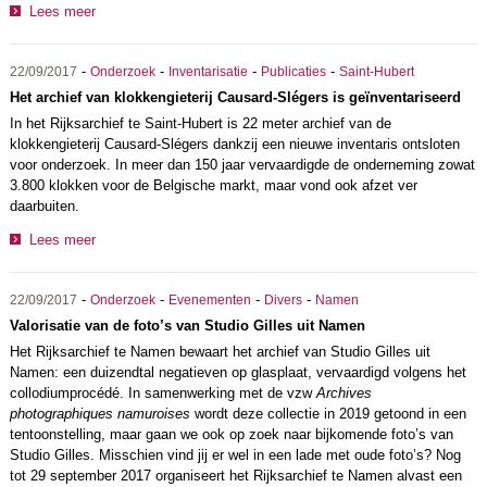
Lees meer
-
-
-
-
22/09/2017
Onderzoek
Inventarisatie
Publicaties
Saint-Hubert
Het archief van klokkengieterij Causard-Slégers is geïnventariseerd
In het Rijksarchief te Saint-Hubert is 22 meter archief van de
klokkengieterij Causard-Slégers dankzij een nieuwe inventaris ontsloten
voor onderzoek. In meer dan 150 jaar vervaardigde de onderneming zowat
3.800 klokken voor de Belgische markt, maar vond ook afzet ver
daarbuiten.
Lees meer
-
-
-
-
22/09/2017
Onderzoek
Evenementen
Divers
Namen
Valorisatie van de foto’s van Studio Gilles uit Namen
Het Rijksarchief te Namen bewaart het archief van Studio Gilles uit
Namen: een duizendtal negatieven op glasplaat, vervaardigd volgens het
collodiumprocédé. In samenwerking met de vzw
Archives
photographiques namuroises
wordt deze collectie in 2019 getoond in een
tentoonstelling, maar gaan we ook op zoek naar bijkomende foto’s van
Studio Gilles. Misschien vind jij er wel in een lade met oude foto’s? Nog
tot 29 september 2017 organiseert het Rijksarchief te Namen alvast een