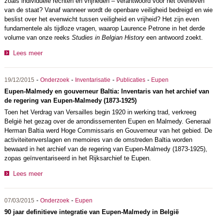
zoals individuele rechten en vrijheden – verantwoord voor het overleven
van de staat? Vanaf wanneer wordt de openbare veiligheid bedreigd en wie
beslist over het evenwicht tussen veiligheid en vrijheid? Het zijn even
fundamentele als tijdloze vragen, waarop Laurence Petrone in het derde
volume van onze reeks
Studies in Belgian History
een antwoord zoekt.
Lees meer
-
-
-
-
19/12/2015
Onderzoek
Inventarisatie
Publicaties
Eupen
Eupen-Malmedy en gouverneur Baltia: Inventaris van het archief van
de regering van Eupen-Malmedy (1873-1925)
Toen het Verdrag van Versailles begin 1920 in werking trad, verkreeg
België het gezag over de arrondissementen Eupen en Malmedy. Generaal
Herman Baltia werd Hoge Commissaris en Gouverneur van het gebied. De
activiteitenverslagen en memoires van de omstreden Baltia worden
bewaard in het archief van de regering van Eupen-Malmedy (1873-1925),
zopas geïnventariseerd in het Rijksarchief te Eupen.
Lees meer
-
-
07/03/2015
Onderzoek
Eupen
90 jaar definitieve integratie van Eupen-Malmedy in België