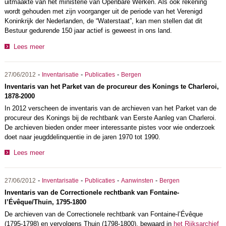
uitmaakte van het ministerie van Openbare Werken. Als ook rekening
wordt gehouden met zijn voorganger uit de periode van het Verenigd
Koninkrijk der Nederlanden, de “Waterstaat”, kan men stellen dat dit
Bestuur gedurende 150 jaar actief is geweest in ons land.
Lees meer
-
-
-
27/06/2012
Inventarisatie
Publicaties
Bergen
Inventaris van het Parket van de procureur des Konings te Charleroi,
1878-2000
In 2012 verscheen de inventaris van de archieven van het Parket van de
procureur des Konings bij de rechtbank van Eerste Aanleg van Charleroi.
De archieven bieden onder meer interessante pistes voor wie onderzoek
doet naar jeugddelinquentie in de jaren 1970 tot 1990.
Lees meer
-
-
-
-
27/06/2012
Inventarisatie
Publicaties
Aanwinsten
Bergen
Inventaris van de Correctionele rechtbank van Fontaine-
l’Évêque/Thuin, 1795-1800
De archieven van de Correctionele rechtbank van Fontaine-l’Évêque
(1795-1798) en vervolgens Thuin (1798-1800), bewaard in
het Rijksarchief