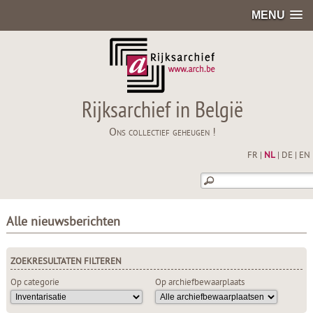
MENU
Rijksarchief in België
Ons collectief geheugen !
FR
|
NL
|
DE
|
EN
Alle nieuwsberichten
ZOEKRESULTATEN FILTEREN
Op categorie
Op archiefbewaarplaats