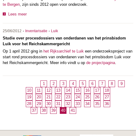
te Bergen
, zijn sinds 2012 open voor onderzoek.
Lees meer
-
-
25/06/2012
Inventarisatie
Luik
Studie over procesdossiers van onderdanen van het prinsbisdom
Luik voor het Reichskammergericht
Op 1 april 2012 ging in
het Rijksarchief te Luik
een onderzoeksproject van
start rond procesdossiers van onderdanen van het prinsbisdom Luik voor
het Reichskammergericht. Meer info vindt u op
de projectpagina
.
1
2
3
4
5
6
7
8
9
10
11
12
13
14
15
16
17
18
19
20
21
22
23
24
25
26
27
28
29
30
31
32
33
34
35
36
37
38
39
40
41