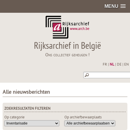
MENU
Rijksarchief in België
Ons collectief geheugen !
FR
|
NL
|
DE
|
EN
Alle nieuwsberichten
ZOEKRESULTATEN FILTEREN
Op categorie
Op archiefbewaarplaats