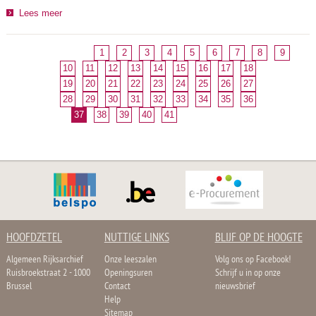
Lees meer
1
2
3
4
5
6
7
8
9
10
11
12
13
14
15
16
17
18
19
20
21
22
23
24
25
26
27
28
29
30
31
32
33
34
35
36
37
38
39
40
41
HOOFDZETEL
NUTTIGE LINKS
BLIJF OP DE HOOGTE
Algemeen Rijksarchief
Onze leeszalen
Volg ons op Facebook!
Ruisbroekstraat 2 - 1000
Openingsuren
Schrijf u in op onze
Brussel
Contact
nieuwsbrief
Help
Sitemap