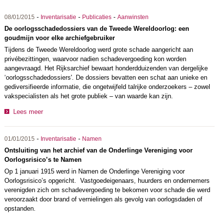
-
-
-
08/01/2015
Inventarisatie
Publicaties
Aanwinsten
De oorlogsschadedossiers van de Tweede Wereldoorlog: een
goudmijn voor elke archiefgebruiker
Tijdens de Tweede Wereldoorlog werd grote schade aangericht aan
privébezittingen, waarvoor nadien schadevergoeding kon worden
aangevraagd. Het Rijksarchief bewaart honderdduizenden van dergelijke
‘oorlogsschadedossiers'. De dossiers bevatten een schat aan unieke en
gediversifieerde informatie, die ongetwijfeld talrijke onderzoekers – zowel
vakspecialisten als het grote publiek – van waarde kan zijn.
Lees meer
-
-
01/01/2015
Inventarisatie
Namen
Ontsluiting van het archief van de Onderlinge Vereniging voor
Oorlogsrisico’s te Namen
Op 1 januari 1915 werd in Namen de Onderlinge Vereniging voor
Oorlogsrisico’s opgericht. Vastgoedeigenaars, huurders en ondernemers
verenigden zich om schadevergoeding te bekomen voor schade die werd
veroorzaakt door brand of vernielingen als gevolg van oorlogsdaden of
opstanden.