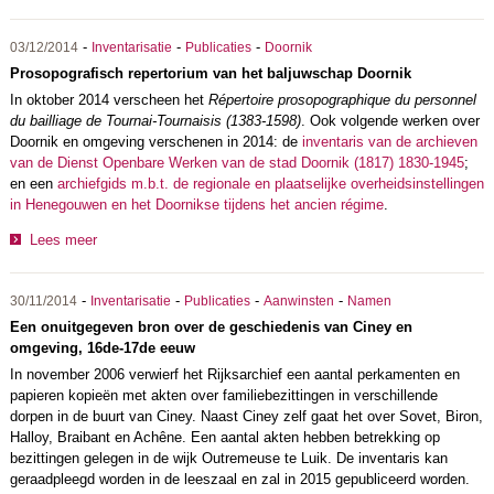
-
-
-
03/12/2014
Inventarisatie
Publicaties
Doornik
Prosopografisch repertorium van het baljuwschap Doornik
In oktober 2014 verscheen het
Répertoire prosopographique du personnel
du bailliage de Tournai-Tournaisis (1383-1598)
. Ook volgende werken over
Doornik en omgeving verschenen in 2014: de
inventaris van de archieven
van de Dienst Openbare Werken van de stad Doornik (1817) 1830-1945
;
en een
archiefgids m.b.t. de regionale en plaatselijke overheidsinstellingen
in Henegouwen en het Doornikse tijdens het ancien régime
.
Lees meer
-
-
-
-
30/11/2014
Inventarisatie
Publicaties
Aanwinsten
Namen
Een onuitgegeven bron over de geschiedenis van Ciney en
omgeving, 16de-17de eeuw
In november 2006 verwierf het Rijksarchief een aantal perkamenten en
papieren kopieën met akten over familiebezittingen in verschillende
dorpen in de buurt van Ciney. Naast Ciney zelf gaat het over Sovet, Biron,
Halloy, Braibant en Achêne. Een aantal akten hebben betrekking op
bezittingen gelegen in de wijk Outremeuse te Luik. De inventaris kan
geraadpleegd worden in de leeszaal en zal in 2015 gepubliceerd worden.