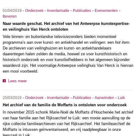
-
-
-
-
-
01/04/2019
Onderzoek
Inventarisatie
Publicaties
Evenementen
Beveren
Naar waarde geschat. Het archief van het Antwerpse kunstexpertise-
en veilinghuis Van Herck ontsloten
Vele binnen- en buitenlandse televisiezenders bieden momenteel
programma’s aan over kunst- en antiekhandel en veilingen: een
hot item
.
De archieven van veilinghuizen en kunst- en antiekhandelaars
daarentegen halen zelden de media, hoewel ze voor kunsthistorisch en
historisch onderzoek en voor kunstliefhebbers in het algemeen bijzonder
waardevol zijn. Het voormalige Antwerpse veilinghuis Van Herck is hiervan
een mooi voorbeeld.
Lees meer
-
-
-
-
-
25/03/2019
Onderzoek
Inventarisatie
Publicaties
Aanwinsten
Luik
Het archief van de familie de Moffarts is ontsloten voor onderzoek
In november 2015 schonk Marie-Noël de Moffarts d’Houchenée het archief
van haar familie aan het Rijksarchief te Luik: een mooie aanvulling op de
rijke collectie familiearchieven van het Rijksarchief. Het familiearchief de
Moffarts is intussen geïnventariseerd, en vrij raadpleegbaar in onze
leeszaal in Luik.