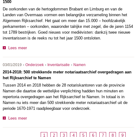
1500
De oorkonden van de hertogdommen Brabant en Limburg en van de
Landen van Overmaas vormen een belangrijke verzameling binnen het
Algemeen Rijksarchief. Het gaat om meer dan 15.000 – hoofdzakelijk
perkamenten – oorkonden, waaronder talrijke met zegel, die de jaren 1154
tot 1789 bestrijken. Goed nieuws voor mediëvisten: dankzij twee nieuwe
inventarissen is de reeks nu tot het jaar 1500 ontsloten.
Lees meer
-
-
-
03/01/2019
Onderzoek
Inventarisatie
Namen
2014-2018: 500 strekkende meter notariaatsarchief overgedragen aan
het Rijksarchief te Namen
Tussen 2014 en 2018 hebben de 28 notariskantoren van de provincie
Namen die daartoe de wettelijke verplichting hadden hun minuten en
repertoria overgedragen aan het Rijksarchief te Namen. In totaal is in
Namen nu iets meer dan 500 strekkende meter notariaatsarchief uit de
periode 1670-1971 raadpleegbaar voor onderzoek.
Lees meer
1
2
3
4
5
6
7
8
9