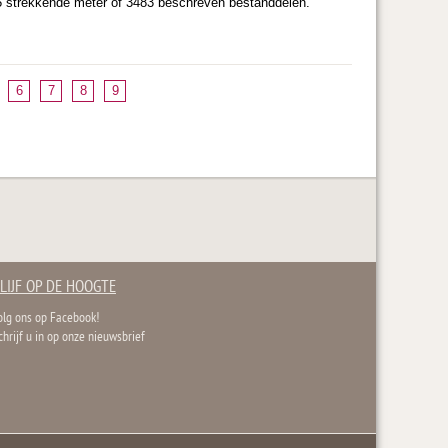
5 strekkende meter of 3483 beschreven bestanddelen.
6
7
8
9
LIJF OP DE HOOGTE
olg ons op Facebook!
chrijf u in op onze nieuwsbrief