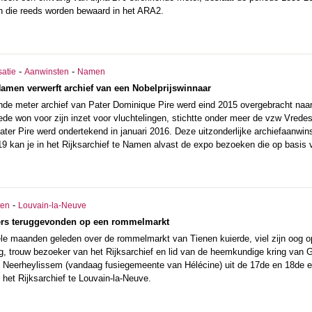
 die reeds worden bewaard in het ARA2.
-
-
satie
Aanwinsten
Namen
 Namen verwerft archief van een Nobelprijswinnaar
de meter archief van Pater Dominique Pire werd eind 2015 overgebracht naar 
ede won voor zijn inzet voor vluchtelingen, stichtte onder meer de vzw Vrede
Pater Pire werd ondertekend in januari 2016. Deze uitzonderlijke archiefaanw
19 kan je in het Rijksarchief te Namen alvast de expo bezoeken die op basis 
-
ten
Louvain-la-Neuve
ters teruggevonden op een rommelmarkt
ele maanden geleden over de rommelmarkt van Tienen kuierde, viel zijn oog 
, trouw bezoeker van het Rijksarchief en lid van de heemkundige kring van G
n Neerheylissem (vandaag fusiegemeente van Hélécine) uit de 17de en 18de ee
 het Rijksarchief te Louvain-la-Neuve.