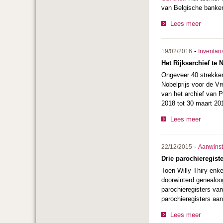
van Belgische banken
Lees meer
-
19/02/2016
Inventari
Het Rijksarchief te
Ongeveer 40 strekken
Nobelprijs voor de Vr
van het archief van 
2018 tot 30 maart 20
Lees meer
-
22/12/2015
Aanwins
Drie parochieregis
Toen Willy Thiry enk
doorwinterd genealoog
parochieregisters va
parochieregisters aan
Lees meer