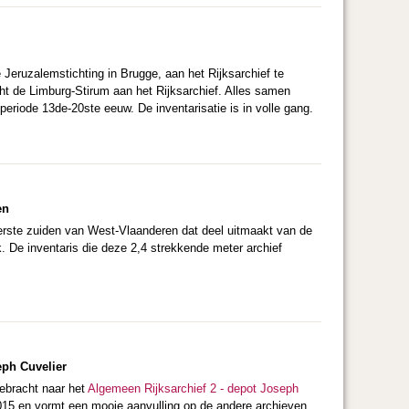
 Jeruzalemstichting in Brugge, aan het Rijksarchief te
cht de Limburg-Stirum aan het Rijksarchief. Alles samen
 periode 13de-20ste eeuw. De inventarisatie is in volle gang.
en
terste zuiden van West-Vlaanderen dat deel uitmaakt van de
jk. De inventaris die deze 2,4 strekkende meter archief
eph Cuvelier
gebracht naar het
Algemeen Rijksarchief 2 - depot Joseph
2015 en vormt een mooie aanvulling op de andere archieven