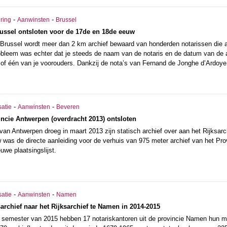
-
-
ering
Aanwinsten
Brussel
russel ontsloten voor de 17de en 18de eeuw
te Brussel wordt meer dan 2 km archief bewaard van honderden notarissen die 
bleem was echter dat je steeds de naam van de notaris en de datum van de 
, of één van je voorouders. Dankzij de nota’s van Fernand de Jonghe d’Ardoye
-
-
satie
Aanwinsten
Beveren
incie Antwerpen (overdracht 2013) ontsloten
 van Antwerpen droeg in maart 2013 zijn statisch archief over aan het Rijksa
 was de directe aanleiding voor de verhuis van 975 meter archief van het Provi
uwe plaatsingslijst.
-
-
satie
Aanwinsten
Namen
archief naar het Rijksarchief te Namen in 2014-2015
e semester van 2015 hebben 17 notariskantoren uit de provincie Namen hun min