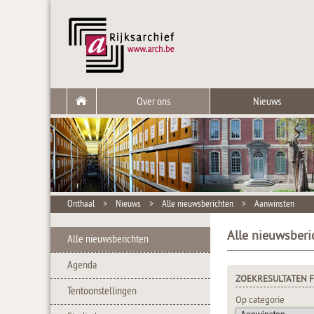
Over ons
Nieuws
Onthaal
>
Nieuws
>
Alle nieuwsberichten
>
Aanwinsten
Alle nieuwsberi
Alle nieuwsberichten
Agenda
ZOEKRESULTATEN F
Tentoonstellingen
Op categorie