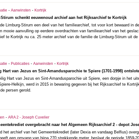
-
-
satie
Aanwinsten
Kortrijk
Stirum schenkt eeuwenoud archief aan het Rijksarchief te Kortrijk
e Limburg-Stirum een deel van het familiearchief, tot voor kort bewaard in de
en mooie aanvulling op eerdere overdrachten van familiearchief van het gesla
ief te Kortrijk nu ca. 25 meter archief van de familie de Limburg-Stirum uit de
-
-
-
satie
Publicaties
Aanwinsten
Kortrijk
ig Hart van Jezus en Sint-Amandusparochie te Spiere (1701-1998) ontslot
ilig Hart van Jezus en Sint-Amandusparochie uit Spiere, een dorpje in het ui
Spiere-Helkijn, werd in 2015 in bewaring gegeven bij het Rijksarchief te Kortri
 de persen gerold.
-
ten
ARA 2 - Joseph Cuvelier
eentekrediet overgebracht naar het Algemeen Rijksarchief 2 - depot Jos
rd het archief van het Gemeentekrediet (later Dexia en vandaag Belfius) over
 heeft een omvang van bijna 270 strekkende meter, beslaat de periode 1859-