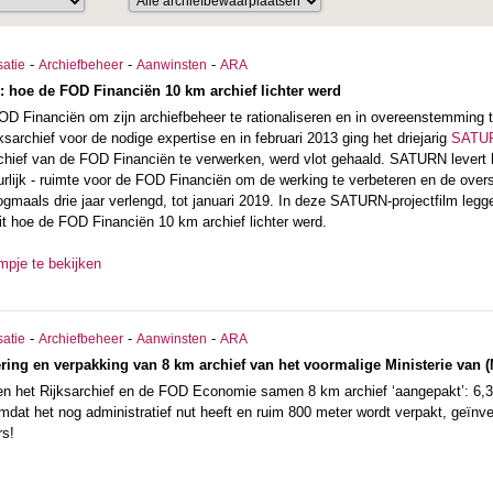
-
-
-
satie
Archiefbeheer
Aanwinsten
ARA
 hoe de FOD Financiën 10 km archief lichter werd
FOD Financiën om zijn archiefbeheer te rationaliseren en in overeenstemming 
ksarchief voor de nodige expertise en in februari 2013 ging het driejarig
SATUR
rchief van de FOD Financiën te verwerken, werd vlot gehaald. SATURN levert h
iguurlijk - ruimte voor de FOD Financiën om de werking te verbeteren en de ov
aals drie jaar verlengd, tot januari 2019. In deze SATURN-projectfilm legge
uit hoe de FOD Financiën 10 km archief lichter werd.
lmpje te bekijken
-
-
-
satie
Archiefbeheer
Aanwinsten
ARA
sering en verpakking van 8 km archief van het voormalige Ministerie va
en het Rijksarchief en de FOD Economie samen 8 km archief ‘aangepakt’: 6,3 k
dat het nog administratief nut heeft en ruim 800 meter wordt verpakt, geïnve
rs!