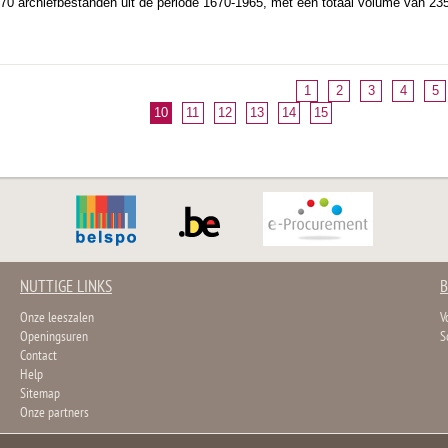
0 archiefbestanden uit de periode 1670-1965, met een totaal volume van 23
1
2
3
4
5
10
11
12
13
14
15
NUTTIGE LINKS
B
Onze leeszalen
V
Openingsuren
S
Contact
Help
Sitemap
Onze partners