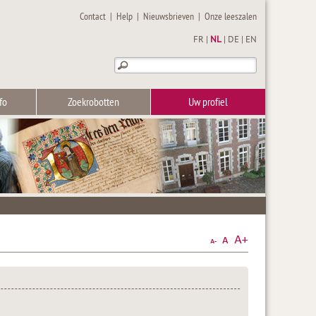
Contact
|
Help
|
Nieuwsbrieven
|
Onze leeszalen
FR
|
NL
|
DE
|
EN
fo
Zoekrobotten
Uw profiel