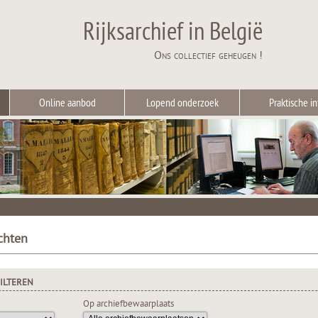
Rijksarchief in België
Ons collectief geheugen !
Online aanbod
Lopend onderzoek
Praktische in
chten
ILTEREN
Op archiefbewaarplaats