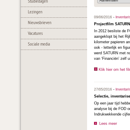
Studiedagen
Lezingen
-
09/06/2016
Inventari
Nieuwsbrieven
Projectfilm SATURN:
In 2012 besliste de 
Vacatures
aangeklopt bij het Rij
kilometer papieren a
Sociale media
ook - letterlijk en f
werd SATURN met nogm
van ‘Financiën’ zelf 
Klik hier om het fi
-
27/05/2016
Inventari
Selectie, inventari
Op een jaar tijd hebb
analyse bij de FOD om
Indrukwekkende cijfe
Lees meer