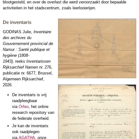
blootgesteld, en over de overlast die werd veroorzaakt door bepaalde
activiteiten in het stadscentrum, zoals leerlooierijen.
De inventaris
GODINAS Julie,
Inventaire
des archives du
Gouvernement provincial de
Namur : Santé publique et
hygiène (1808-
1943),
reeks
Inventarissen
Rijksarchief Namen
nr. 276,
publicatie nr. 6677, Brussel,
Algemeen Rijksarchief,
2026.
De inventaris is vrij
raadpleegbaar
via
Orfeo
, het online
research repository van
de federale overheid.
Je kan de inventaris
ook raadplegen
via
AGATHA
, onze