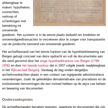
afdwingbaar te
maken: hypotheken,
voorrechten,
verkoop of
schenkingen met
betrekking tot
onroerende
goederen. Het systeem is in de eerste plaats bedoeld om kredieten en
onroerendgoedtransacties te verzekeren door te zorgen voor transparantie
van de juridische toestand van onroerende goederen.
Het archiefbestand van het eerste kantoor van de hypotheekbewaring van
Bergen getuigt concreet van deze opdracht en vult de documentatie aan
die werd gevormd door het
enige hypotheekkantoor van Bergen (1799-
1936)
en door
het tweede kantoor
dat in 1937 volgde (reeds raadpleegbaar
in het
Rijksarchief Bergen
). Vandaag de dag vinden dergelijke
archiefoverdrachten plaats in een context van ingrijpende administratieve
veranderingen, zoals de geleidelijke dematerialisatie van procedures en de
institutionele hervormingen die een invloed hebben op de wijze van beheer
en bewaring van documenten.
Onderzoekspistes
De archiefbestanden bevatten registers, repertoria en documenten die zijn