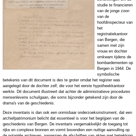
studie te financieren
van de jonge zoon
van de
hoofdinspecteur van
het
registratiekantoor
van Bergen, die
samen met zijn
vrouw en dochter
omkwam tijdens de
bombardementen op
Bergen in 1944. De
symbolische
betekenis van dit document is des te groter omdat het register was
aangelegd door de dochter zelf, die voor het eerste hypotheekkantoor
werkte. Dit document illustreert dat achter de administratieve procedures
mensenlevens schuilgaan, die soms bijzonder getekend zijn door de
drama's van de geschiedenis.
Deze inventaris is dan ook een onmisbaar onderzoeksinstrument, dat een
archiefpatrimonium belicht dat essentieel is voor het begrijpen van de
geschiedenis van Bergen. De inventaris vergemakkelijkt de toegang tot
rijke en complexe bronnen en vormt bovendien een nuttige aanvulling op
de notariële archieven, aangezien de afschriften van akten met betrekking