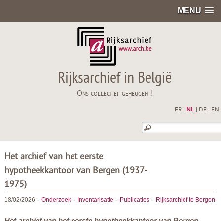
MENU
Rijksarchief in België
Ons collectief geheugen !
FR
|
NL
|
DE
|
EN
Het archief van het eerste
hypotheekkantoor van Bergen (1937-
1975)
-
-
-
-
18/02/2026
Onderzoek
Inventarisatie
Publicaties
Rijksarchief te Bergen
Het archief van het eerste hypotheekkantoor van Bergen,