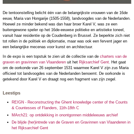
De tentoonstelling belicht één van de belangrijkste vrouwen van de 16de
eeuw, Maria van Hongarije (1505-1558), landvoogdes van de Nederlanden.
Hoewel ze minder bekend was dan haar broer Karel V, was ze een
buitengewone speler op het 16de-eeuwse politieke en artistieke toneel,
vanuit haar residentie op de Coudenberg in Brussel. Ze beperkte zich niet
tot rollen in de politiek en diplomatie, maar was ook een fervent jager en
een belangrijke mecenas voor kunst en architectuur.
In de expo is een topstuk te zien uit de collectie van de
charters van de
graven en gravinnen van Vlaanderen
uit het
Rijksarchief Gent
. Het gaat
om de oorkonde van 26 september 1531 waarmee Karel V zijn zus Maria
officieel tot landvoogdes van de Nederlanden benoemt. De oorkonde is
getekend door Karel V en draagt nog een fragment van zijn zegel.
Leestips
REIGN - Reconstructing the Ghent knowledge center of the Counts
& Countesses of Flanders, 11th-18th C
MArch21: op ontdekking in onontgonnen middeleeuws archief
De blijde (her)intrede van de Graven en Gravinnen van Vlaanderen in
het Rijksarchief Gent