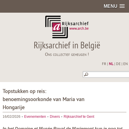
MENU
Rijksarchief in België
Ons collectief geheugen !
FR
|
NL
|
DE
|
EN
Topstukken op reis:
benoemingsoorkonde van Maria van
Hongarije
-
-
-
16/02/2026
Evenementen
Divers
Rijksarchief te Gent
In het
Domaine et Musée Royal de Mariemont
kun je nog tot