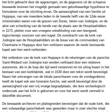
het licht gebracht door de opgravingen, en de gegevens uit de schaarse
bewaarde bronnen het mogelijk gemaakt een geloofwaardige hypothese te
formuleren over de stichting ervan. De aanwezigheid van een familie uit
Huppaye, van wie meerdere leden in de tweede helft van de 12de eeuw
ministerialen waren van de graven van Duras, heren van Jodoigne, en de
akte van schenking van de tiende van de plaats aan de Hospitaalridders
in 1173, pleiten voor een vroegere ontwikkeling van een leengoed,
logischerwijs voorzien van een kapel. De overdracht van de kerk van
Jodoigne aan de Hospitaalridders en de bouw van de commanderij van
Chantraine in Huppaye door hen verklaren waarom de reeds bestaande
kapel aan hen werd verbonden.
Het ontbreken van de kerk van Huppaye in de rekeningen van de parochie
Saint-Médard van Jodoigne kan worden verklaard door een relatieve
autonomie, die in de loop der tijd werd verworven en tot uiting kwam in het
bestaan van een kerkfabriek, wat in 1530 door een tekst wordt bevestigd.
Naast het ontvangen van de lokale parochianen voor de zondagsdienst,
heeft de kapel ook een funeraire functie, wat wordt bevestigd door de
aanwezigheid van een vrij vroege begraafplaats, die door archeologisch
onderzoek aan het licht is gekomen en voor het eerst wordt vermeld in
datzelfde document.
De bewaarde archieven en plattegronden bevestigen dat de oude kerk, die
een volwaardige parochiekerk was geworden maar in zeer slechte staat