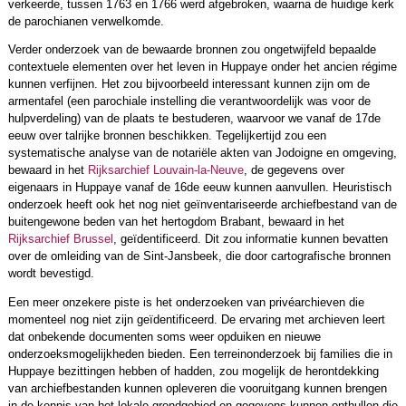
verkeerde, tussen 1763 en 1766 werd afgebroken, waarna de huidige kerk
de parochianen verwelkomde.
Verder onderzoek van de bewaarde bronnen zou ongetwijfeld bepaalde
contextuele elementen over het leven in Huppaye onder het ancien régime
kunnen verfijnen. Het zou bijvoorbeeld interessant kunnen zijn om de
armentafel (een parochiale instelling die verantwoordelijk was voor de
hulpverdeling) van de plaats te bestuderen, waarvoor we vanaf de 17de
eeuw over talrijke bronnen beschikken. Tegelijkertijd zou een
systematische analyse van de notariële akten van Jodoigne en omgeving,
bewaard in het
Rijksarchief Louvain-la-Neuve
, de gegevens over
eigenaars in Huppaye vanaf de 16de eeuw kunnen aanvullen. Heuristisch
onderzoek heeft ook het nog niet geïnventariseerde archiefbestand van de
buitengewone beden van het hertogdom Brabant, bewaard in het
Rijksarchief Brussel
, geïdentificeerd. Dit zou informatie kunnen bevatten
over de omleiding van de Sint-Jansbeek, die door cartografische bronnen
wordt bevestigd.
Een meer onzekere piste is het onderzoeken van privéarchieven die
momenteel nog niet zijn geïdentificeerd. De ervaring met archieven leert
dat onbekende documenten soms weer opduiken en nieuwe
onderzoeksmogelijkheden bieden. Een terreinonderzoek bij families die in
Huppaye bezittingen hebben of hadden, zou mogelijk de herontdekking
van archiefbestanden kunnen opleveren die vooruitgang kunnen brengen
in de kennis van het lokale grondgebied en gegevens kunnen onthullen die