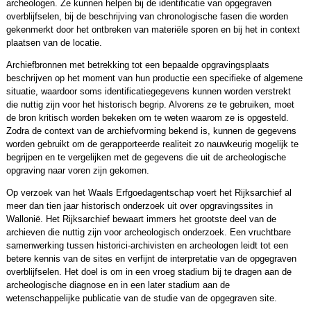
archeologen. Ze kunnen helpen bij de identificatie van opgegraven
overblijfselen, bij de beschrijving van chronologische fasen die worden
gekenmerkt door het ontbreken van materiële sporen en bij het in context
plaatsen van de locatie.
Archiefbronnen met betrekking tot een bepaalde opgravingsplaats
beschrijven op het moment van hun productie een specifieke of algemene
situatie, waardoor soms identificatiegegevens kunnen worden verstrekt
die nuttig zijn voor het historisch begrip. Alvorens ze te gebruiken, moet
de bron kritisch worden bekeken om te weten waarom ze is opgesteld.
Zodra de context van de archiefvorming bekend is, kunnen de gegevens
worden gebruikt om de gerapporteerde realiteit zo nauwkeurig mogelijk te
begrijpen en te vergelijken met de gegevens die uit de archeologische
opgraving naar voren zijn gekomen.
Op verzoek van het Waals Erfgoedagentschap voert het Rijksarchief al
meer dan tien jaar historisch onderzoek uit over opgravingssites in
Wallonië. Het Rijksarchief bewaart immers het grootste deel van de
archieven die nuttig zijn voor archeologisch onderzoek. Een vruchtbare
samenwerking tussen historici-archivisten en archeologen leidt tot een
betere kennis van de sites en verfijnt de interpretatie van de opgegraven
overblijfselen. Het doel is om in een vroeg stadium bij te dragen aan de
archeologische diagnose en in een later stadium aan de
wetenschappelijke publicatie van de studie van de opgegraven site.