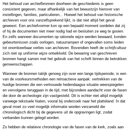
Het behoud van archiefbronnen doorheen de geschiedenis is geen
consistent gegeven, maar afhankelijk van het bewustzijn hierover van
instellingen, families, particulieren... Hoewel het behoud van historische
archieven voor ons vanzelfsprekend lijkt, is dat niet altijd het geval
geweest. Een archiefvormer kon op een bepaald moment oordelen dat zij
of hij de documenten niet meer nodig had en besluiten ze weg te gooien.
En zelfs wanneer documenten op rationele wijze werden bewaard, konden
gebeurtenissen zoals oorlogen, natuurrampen of ongevallen soms leiden
tot onomkeerbaar verlies van archieven. Bovendien heeft de schrijfcultuur
zich niet op uniforme wijze ontwikkeld. De bewaring van geschreven
bronnen hangt samen met het gebruik van het schrift binnen de betrokken
gemeenschappen.
Wanneer de bronnen talrijk genoeg zijn over een lange tijdsperiode, is een
van de voorkeursmethoden een retroactieve aanpak: vertrekken van de
huidige bronnen die een vertrouwde hedendaagse situatie weerspiegelen
en vervolgens teruggaan in de tijd, met bijzondere aandacht voor de fasen
die door de archeologie zijn vastgesteld. Dit is echter niet altijd mogelijk
vanwege tekstuele hiaten, vooral bij onderzoek naar het platteland. In dat
geval moet zo veel mogelijk informatie worden verzameld die
chronologisch dicht bij de gegevens uit de opgravingen ligt, zodat
verbanden kunnen gelegd worden.
Zo hebben de relatieve chronologie van de fasen van de kerk, zoals aan