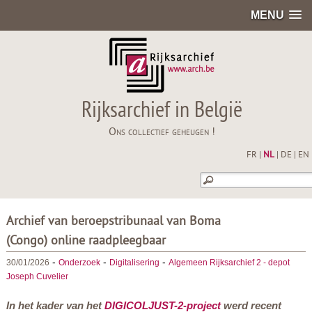
MENU
Rijksarchief in België
Ons collectief geheugen !
FR
|
NL
|
DE
|
EN
Archief van beroepstribunaal van Boma
(Congo) online raadpleegbaar
-
-
-
30/01/2026
Onderzoek
Digitalisering
Algemeen Rijksarchief 2 - depot
Joseph Cuvelier
In het kader van het
DIGICOLJUST-2-project
werd recent