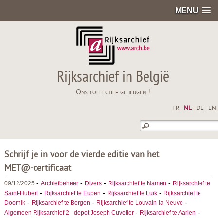
MENU
Rijksarchief in België
Ons collectief geheugen !
FR
|
NL
|
DE
|
EN
Schrijf je in voor de vierde editie van het
MET@-certificaat
-
-
-
-
09/12/2025
Archiefbeheer
Divers
Rijksarchief te Namen
Rijksarchief te
-
-
-
Saint-Hubert
Rijksarchief te Eupen
Rijksarchief te Luik
Rijksarchief te
-
-
-
Doornik
Rijksarchief te Bergen
Rijksarchief te Louvain-la-Neuve
-
-
Algemeen Rijksarchief 2 - depot Joseph Cuvelier
Rijksarchief te Aarlen