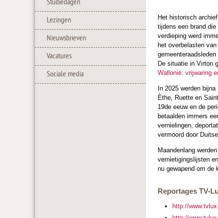
Studiedagen
Het historisch archie
Lezingen
tijdens een brand di
verdieping werd imme
Nieuwsbrieven
het overbelasten van
gemeenteraadsleden b
Vacatures
De situatie in Virton 
Wallonië: vrijwaring e
Sociale media
In 2025 werden bijna 
Èthe, Ruette en Saint
19de eeuw en de peri
betaalden immers een
vernielingen, deport
vermoord door Duitse
Maandenlang werden i
vernietigingslijsten 
nu gewapend om de kom
Reportages TV-Lux
http://www.tvlu
http://www.tvlu