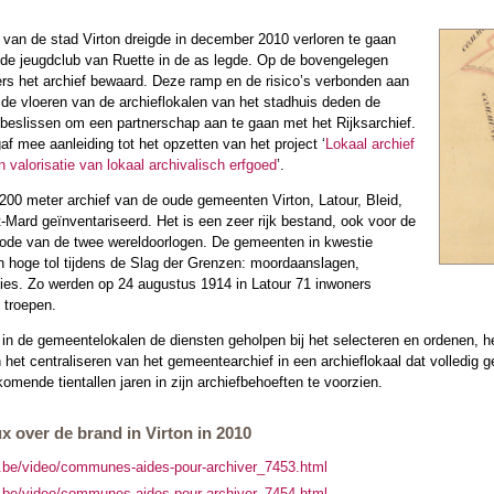
f van de stad Virton dreigde in december 2010 verloren te gaan
e de jeugdclub van Ruette in de as legde. Op de bovengelegen
rs het archief bewaard. Deze ramp en de risico’s verbonden aan
 de vloeren van de archieflokalen van het stadhuis deden de
eslissen om een partnerschap aan te gaan met het Rijksarchief.
gaf mee aanleiding tot het opzetten van het project ‘
Lokaal archief
n valorisatie van lokaal archivalisch erfgoed
’.
200 meter archief van de oude gemeenten Virton, Latour, Bleid,
-Mard geïnventariseerd. Het is een zeer rijk bestand, ook voor de
ode van de twee wereldoorlogen. De gemeenten in kwestie
 hoge tol tijdens de Slag der Grenzen: moordaanslagen,
aties. Zo werden op 24 augustus 1914 in Latour 71 inwoners
 troepen.
n de gemeentelokalen de diensten geholpen bij het selecteren en ordenen, h
en het centraliseren van het gemeentearchief in een archieflokaal dat volledig
ende tientallen jaren in zijn archiefbehoeften te voorzien.
 over de brand in Virton in 2010
x.be/video/communes-aides-pour-archiver_7453.html
x.be/video/communes-aides-pour-archiver_7454.html