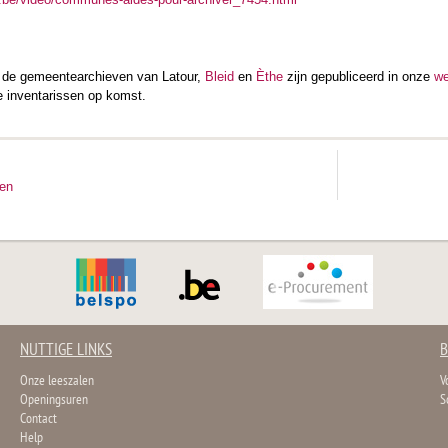
n de gemeentearchieven van Latour,
Bleid
en
Èthe
zijn gepubliceerd in onze
w
e inventarissen op komst.
ten
NUTTIGE LINKS
B
Onze leeszalen
V
Openingsuren
S
Contact
Help