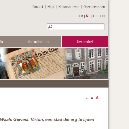
Contact
|
Help
|
Nieuwsbrieven
|
Onze leeszalen
FR
|
NL
|
DE
|
EN
fo
Zoekrobotten
Uw profiel
 Waals Gewest. Virton, een stad die erg te lijden