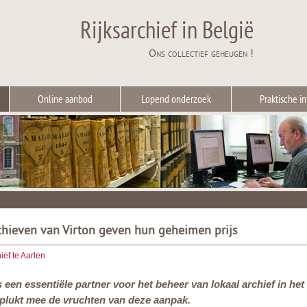
Rijksarchief in België
Ons collectief geheugen !
Online aanbod
Lopend onderzoek
Praktische in
hieven van Virton geven hun geheimen prijs
ief te Aarlen
s een essentiële partner voor het beheer van lokaal archief in het
 plukt mee de vruchten van deze aanpak.