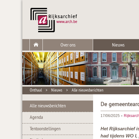
Over ons
Nieuws
Onthaal
>
Nieuws
>
Alle nieuwsberichten
De gemeentearc
Alle nieuwsberichten
-
17/06/2025
Rijksarch
Agenda
Tentoonstellingen
Het Rijksarchief i
had tijdens WO I,