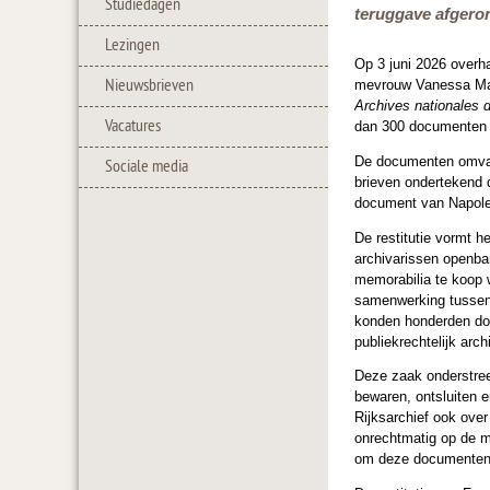
Studiedagen
teruggave afgeron
Lezingen
Op 3 juni 2026 overh
Nieuwsbrieven
mevrouw Vanessa Matz
Archives nationales 
Vacatures
dan 300 documenten a
De documenten omvatt
Sociale media
brieven ondertekend 
document van Napole
De restitutie vormt h
archivarissen openba
memorabilia te koop 
samenwerking tussen h
konden honderden do
publiekrechtelijk arch
Deze zaak onderstree
bewaren, ontsluiten 
Rijksarchief ook over
onrechtmatig op de m
om deze documenten t