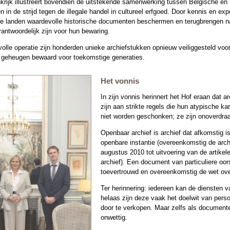
nkrijk illustreert bovendien de uitstekende samenwerking tussen Belgische en
 in de strijd tegen de illegale handel in cultureel erfgoed. Door kennis en exp
de landen waardevolle historische documenten beschermen en terugbrengen n
rantwoordelijk zijn voor hun bewaring.
lle operatie zijn honderden unieke archiefstukken opnieuw veiliggesteld voor 
 geheugen bewaard voor toekomstige generaties.
Het vonnis
In zijn vonnis herinnert het Hof eraan dat
zijn aan strikte regels die hun atypische k
niet worden geschonken; ze zijn onoverdraa
Openbaar archief is archief dat afkomstig 
openbare instantie (overeenkomstig de archi
augustus 2010 tot uitvoering van de artikel
archief). Een document van particuliere oo
toevertrouwd en overeenkomstig de wet ove
Ter herinnering: iedereen kan de diensten 
helaas zijn deze vaak het doelwit van perso
door te verkopen. Maar zelfs als documenten 
onwettig.