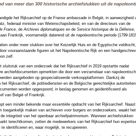
d van meer dan 300 historische archiefstukken uit de napoleonti
andigde het Rijksarchief op de Franse ambassade in België, in aanwezigheid 
, federaal minister van Wetenschapsbeleid, en van de directeurs van de
de France
, de
Archives diplomatiques
en de
Service historique de la Défense
,
an Frankrijk, voornamelijk daterend uit de napoleontische periode (1799-181
en onder meer stukken over het Keizerlijk Huis en de Egyptische veldtocht,
door vooraanstaande figuren uit het Napoleontische Rijk en een handgeschre
on zelf.
et sluitstuk van een onderzoek dat het Rijksarchief in 2019 opstartte nadat
re archiefdocumenten opmerkten die door een verzamelaar van napoleontisc
werden aangeboden op gespecialiseerde verkoopplatformen. Dankzij de
et Rijksarchief, de politiediensten en de Belgische gerechtelijke autoriteiten
cumenten worden opgespoord, in beslag genomen en geïdentificeerd als
ief van België of Frankrijk.
pt een minder bekende maar essentiële opdracht van het Rijksarchief. Naast
en toegankelijk maken van archieven voor burgers en onderzoekers, waakt het
 de integriteit van het openbaar archiefpatrimonium. Wanneer archiefstukken
arkt terechtkomen, zetten de medewerkers van het Rijksarchief hun expertise
e identificeren en, waar mogelijk, te recupereren.