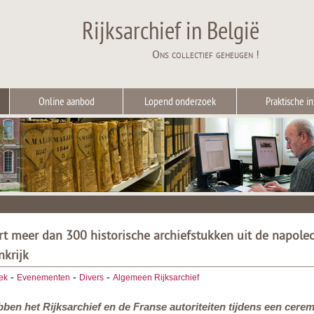
Rijksarchief in België
Ons collectief geheugen !
Online aanbod
Lopend onderzoek
Praktische in
ert meer dan 300 historische archiefstukken uit de napole
nkrijk
-
-
-
ek
Evenementen
Divers
Algemeen Rijksarchief
bben het Rijksarchief en de Franse autoriteiten tijdens een cer