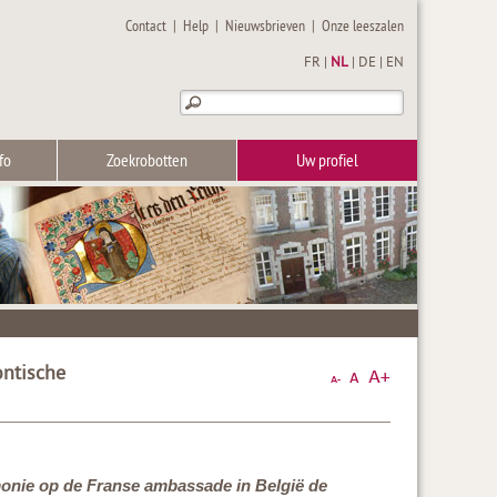
Contact
|
Help
|
Nieuwsbrieven
|
Onze leeszalen
FR
|
NL
|
DE
|
EN
fo
Zoekrobotten
Uw profiel
ontische
emonie op de Franse ambassade in België de