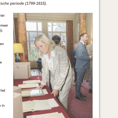
sche periode (1799-1815).
van
 meer
5).
ven
he
 het
 in