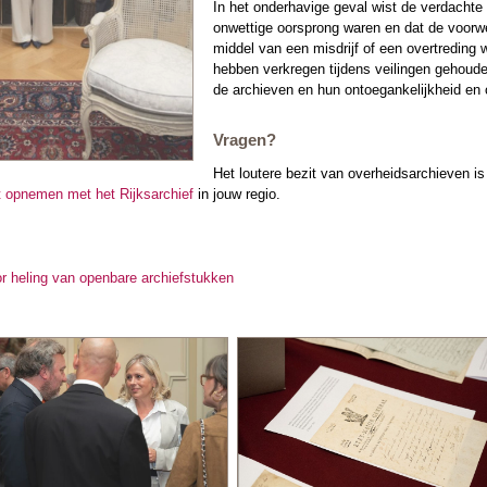
In het onderhavige geval wist de verdachte 
onwettige oorsprong waren en dat de voorwer
middel van een misdrijf of een overtreding
hebben verkregen tijdens veilingen gehoude
de archieven en hun ontoegankelijkheid en o
Vragen?
Het loutere bezit van overheidsarchieven is o
t opnemen met het Rijksarchief
in jouw regio.
or heling van openbare archiefstukken