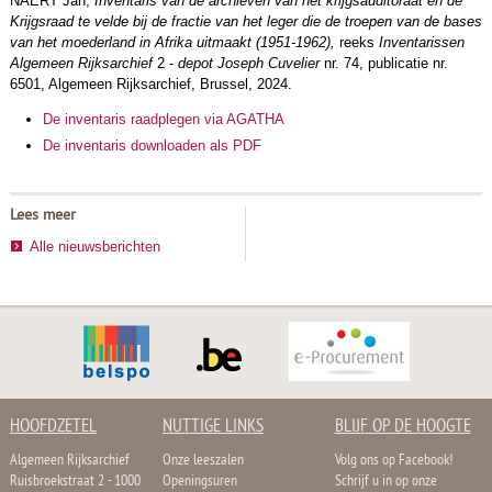
NAERT Jan,
Inventaris van de archieven van het krijgsauditoraat en de
Krijgsraad te velde bij de fractie van het leger die de troepen van de bases
van het moederland in Afrika uitmaakt (1951-1962),
reeks
Inventarissen
Algemeen Rijksarchief
2 -
depot Joseph Cuvelier
nr. 74, publicatie nr.
6501, Algemeen Rijksarchief, Brussel, 2024.
De inventaris raadplegen via AGATHA
De inventaris downloaden als PDF
Lees meer
Alle nieuwsberichten
HOOFDZETEL
NUTTIGE LINKS
BLIJF OP DE HOOGTE
Algemeen Rijksarchief
Onze leeszalen
Volg ons op Facebook!
Ruisbroekstraat 2 - 1000
Openingsuren
Schrijf u in op onze