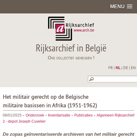
MENU
Rijksarchief in België
Ons collectief geheugen !
FR
|
NL
|
DE
|
EN
Het militair gerecht op de Belgische
militaire basissen in Afrika (1951-1962)
-
-
-
-
08/01/2025
Onderzoek
Inventarisatie
Publicaties
Algemeen Rijksarchief
2 - depot Joseph Cuvelier
De zopas geïnventariseerde archieven van het militair gerecht