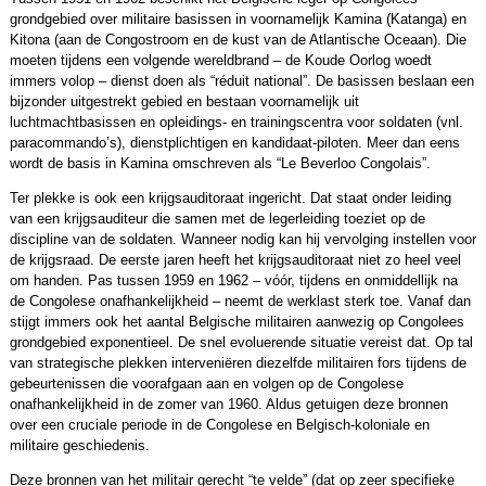
grondgebied over militaire basissen in voornamelijk Kamina (Katanga) en
Kitona (aan de Congostroom en de kust van de Atlantische Oceaan). Die
moeten tijdens een volgende wereldbrand – de Koude Oorlog woedt
immers volop – dienst doen als “réduit national”. De basissen beslaan een
bijzonder uitgestrekt gebied en bestaan voornamelijk uit
luchtmachtbasissen en opleidings- en trainingscentra voor soldaten (vnl.
paracommando’s), dienstplichtigen en kandidaat-piloten. Meer dan eens
wordt de basis in Kamina omschreven als “Le Beverloo Congolais”.
Ter plekke is ook een krijgsauditoraat ingericht. Dat staat onder leiding
van een krijgsauditeur die samen met de legerleiding toeziet op de
discipline van de soldaten. Wanneer nodig kan hij vervolging instellen voor
de krijgsraad. De eerste jaren heeft het krijgsauditoraat niet zo heel veel
om handen. Pas tussen 1959 en 1962 – vóór, tijdens en onmiddellijk na
de Congolese onafhankelijkheid – neemt de werklast sterk toe. Vanaf dan
stijgt immers ook het aantal Belgische militairen aanwezig op Congolees
grondgebied exponentieel. De snel evoluerende situatie vereist dat. Op tal
van strategische plekken interveniëren diezelfde militairen fors tijdens de
gebeurtenissen die voorafgaan aan en volgen op de Congolese
onafhankelijkheid in de zomer van 1960. Aldus getuigen deze bronnen
over een cruciale periode in de Congolese en Belgisch-koloniale en
militaire geschiedenis.
Deze bronnen van het militair gerecht “te velde” (dat op zeer specifieke