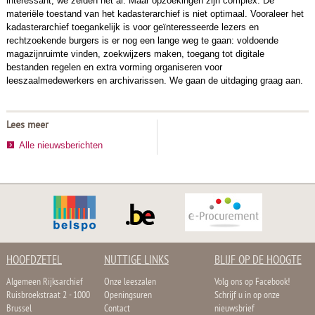
interessant, we zeiden het al. Maar opzoekingen zijn complex. De
materiële toestand van het kadasterarchief is niet optimaal. Vooraleer het
kadasterarchief toegankelijk is voor geïnteresseerde lezers en
rechtzoekende burgers is er nog een lange weg te gaan: voldoende
magazijnruimte vinden, zoekwijzers maken, toegang tot digitale
bestanden regelen en extra vorming organiseren voor
leeszaalmedewerkers en archivarissen. We gaan de uitdaging graag aan.
Lees meer
Alle nieuwsberichten
HOOFDZETEL
NUTTIGE LINKS
BLIJF OP DE HOOGTE
Algemeen Rijksarchief
Onze leeszalen
Volg ons op Facebook!
Ruisbroekstraat 2 - 1000
Openingsuren
Schrijf u in op onze
Brussel
Contact
nieuwsbrief