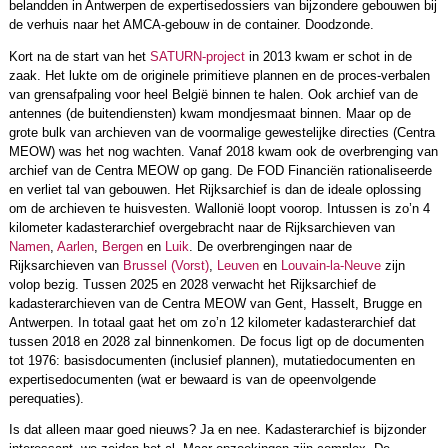
belandden in Antwerpen de expertisedossiers van bijzondere gebouwen bij
de verhuis naar het AMCA-gebouw in de container. Doodzonde.
Kort na de start van het
SATURN-project
in 2013 kwam er schot in de
zaak. Het lukte om de originele primitieve plannen en de proces-verbalen
van grensafpaling voor heel België binnen te halen. Ook archief van de
antennes (de buitendiensten) kwam mondjesmaat binnen. Maar op de
grote bulk van archieven van de voormalige gewestelijke directies (Centra
MEOW) was het nog wachten. Vanaf 2018 kwam ook de overbrenging van
archief van de Centra MEOW op gang. De FOD Financiën rationaliseerde
en verliet tal van gebouwen. Het Rijksarchief is dan de ideale oplossing
om de archieven te huisvesten. Wallonië loopt voorop. Intussen is zo’n 4
kilometer kadasterarchief overgebracht naar de Rijksarchieven van
Namen
,
Aarlen
,
Bergen
en
Luik
. De overbrengingen naar de
Rijksarchieven van
Brussel (Vorst)
,
Leuven
en
Louvain-la-Neuve
zijn
volop bezig. Tussen 2025 en 2028 verwacht het Rijksarchief de
kadasterarchieven van de Centra MEOW van Gent, Hasselt, Brugge en
Antwerpen. In totaal gaat het om zo’n 12 kilometer kadasterarchief dat
tussen 2018 en 2028 zal binnenkomen. De focus ligt op de documenten
tot 1976: basisdocumenten (inclusief plannen), mutatiedocumenten en
expertisedocumenten (wat er bewaard is van de opeenvolgende
perequaties).
Is dat alleen maar goed nieuws? Ja en nee. Kadasterarchief is bijzonder