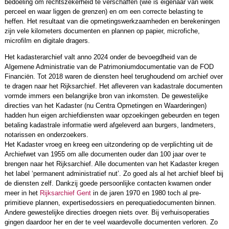
bedoeling om rechtszekerheid te verschaffen (wie is eigenaar van welk
perceel en waar liggen de grenzen) en om een correcte belasting te
heffen. Het resultaat van die opmetingswerkzaamheden en berekeningen
zijn vele kilometers documenten en plannen op papier, microfiche,
microfilm en digitale dragers.
Het kadasterarchief valt anno 2024 onder de bevoegdheid van de
Algemene Administratie van de Patrimoniumdocumentatie van de FOD
Financiën. Tot 2018 waren de diensten heel terughoudend om archief over
te dragen naar het Rijksarchief. Het afleveren van kadastrale documenten
vormde immers een belangrijke bron van inkomsten. De gewestelijke
directies van het Kadaster (nu Centra Opmetingen en Waarderingen)
hadden hun eigen archiefdiensten waar opzoekingen gebeurden en tegen
betaling kadastrale informatie werd afgeleverd aan burgers, landmeters,
notarissen en onderzoekers.
Het Kadaster vroeg en kreeg een uitzondering op de verplichting uit de
Archiefwet van 1955 om alle documenten ouder dan 100 jaar over te
brengen naar het Rijksarchief. Alle documenten van het Kadaster kregen
het label ‘permanent administratief nut’. Zo goed als al het archief bleef bij
de diensten zelf. Dankzij goede persoonlijke contacten kwamen onder
meer in het
Rijksarchief Gent
in de jaren 1970 en 1980 toch al pre-
primitieve plannen, expertisedossiers en perequatiedocumenten binnen.
Andere gewestelijke directies droegen niets over. Bij verhuisoperaties
gingen daardoor her en der te veel waardevolle documenten verloren. Zo