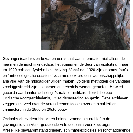
Gevangenisarchieven bevatten een schat aan informatie: niet alleen de
naam en de inschrijvingsdata, het vonnis en de duur van opsluiting, maar
tot 1920 ook een fysieke beschrijving. Vanaf ca. 1920 zijn er soms foto’s
en ‘antropologische dossiers’ waarmee dokters een ‘wetenschappelijke
analyse’ van de misdadiger wilden maken, volgens methoden die vandaag
voorbijgestreefd zijn. Lichamen en schedels werden gemeten. Er werd
gepeild naar familie, scholing, ‘karakter’, militaire dienst, beroep,
juridische voorgeschiedenis, vrijetijdsbesteding en gezin. Deze archieven
zeggen dus veel over de veranderende ideeën over criminaliteit en
criminelen, in de 19de en 20ste eeuw.
Ondanks dit evident historisch belang, zorgde het archief in de
gevangenis van Vorst gedurende vele decennia voor kopzorgen.
Vreselijke bewaaromstandigheden, schimmelexplosies en rondfladderende