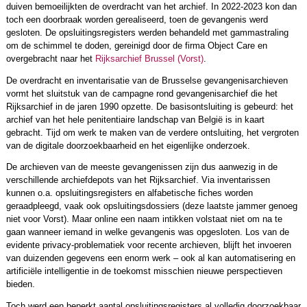
duiven bemoeilijkten de overdracht van het archief. In 2022-2023 kon dan
toch een doorbraak worden gerealiseerd, toen de gevangenis werd
gesloten. De opsluitingsregisters werden behandeld met gammastraling
om de schimmel te doden, gereinigd door de firma Object Care en
overgebracht naar het
Rijksarchief Brussel (Vorst)
.
De overdracht en inventarisatie van de Brusselse gevangenisarchieven
vormt het sluitstuk van de campagne rond gevangenisarchief die het
Rijksarchief in de jaren 1990 opzette. De basisontsluiting is gebeurd: het
archief van het hele penitentiaire landschap van België is in kaart
gebracht. Tijd om werk te maken van de verdere ontsluiting, het vergroten
van de digitale doorzoekbaarheid en het eigenlijke onderzoek.
De archieven van de meeste gevangenissen zijn dus aanwezig in de
verschillende archiefdepots van het Rijksarchief. Via inventarissen
kunnen o.a. opsluitingsregisters en alfabetische fiches worden
geraadpleegd, vaak ook opsluitingsdossiers (deze laatste jammer genoeg
niet voor Vorst). Maar online een naam intikken volstaat niet om na te
gaan wanneer iemand in welke gevangenis was opgesloten. Los van de
evidente privacy-problematiek voor recente archieven, blijft het invoeren
van duizenden gegevens een enorm werk – ook al kan automatisering en
artificiële intelligentie in de toekomst misschien nieuwe perspectieven
bieden.
Toch werd een beperkt aantal opsluitingsregisters al volledig doorzoekbaar