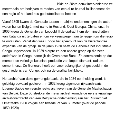
19de en 20ste eeuw intervenieerde ze
meermaals om bedrijven te redden van een al te brutaal faillissement dat
een regio of het land zou gedestabiliseerd hebben.
Vanaf 1895 kwam de Generale tussen in talrijke ondernemingen die actief
waren buiten België, met name in Rusland, Oost-Europa, China, enz. In
1906 kreeg de Generale van Leopold II de opdracht om de mijnschatten
van Katanga uit te baten en om verkeerswegen aan te leggen om die regio
te ontsluiten. Vanaf dan was Congo het speerpunt van de buitenlandse
expansie van de groep. In de jaren 1920 heeft de Generale het industriële
Congo uitgevonden. In 1929 slorpte ze een andere groep op die zeer
actief was in Congo, namelijk de Overzeese Bank. Ze controleerde op dat
moment de volledige koloniale productie van koper, diamant, radium,
cement, enz. De Generale heeft een zeer belangrijke rol gespeeld in de
geschiedenis van Congo, ook na de onafhankelijkheid.
Het archief van deze gemengde bank, die in 1934 een holding werd, is
gelukkig bewaard gebleven. In 1932 kreeg algemeen rijksarchivaris
Etienne Sabbe een eerste reeks archieven van de Generale Maatschappij
van België. Deze 50 strekkende meter archief vormde de eerste vrijwillige
archiefoverdracht van een Belgische onderneming aan het Rijksarchief.
Omstreeks 1960 volgde een tweede lot van 60 meter (over de periode
1850-1920).