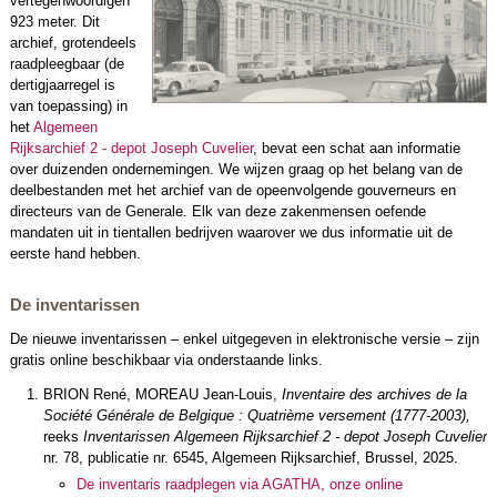
vertegenwoordigen
923 meter. Dit
archief, grotendeels
raadpleegbaar (de
dertigjaarregel is
van toepassing) in
het
Algemeen
Rijksarchief 2 - depot Joseph Cuvelier
, bevat een schat aan informatie
over duizenden ondernemingen. We wijzen graag op het belang van de
deelbestanden met het archief van de opeenvolgende gouverneurs en
directeurs van de Generale. Elk van deze zakenmensen oefende
mandaten uit in tientallen bedrijven waarover we dus informatie uit de
eerste hand hebben.
De inventarissen
De nieuwe inventarissen – enkel uitgegeven in elektronische versie – zijn
gratis online beschikbaar via onderstaande links.
BRION René, MOREAU Jean-Louis,
Inventaire des archives de la
Société Générale de Belgique : Quatrième versement (1777-2003),
reeks
Inventarissen Algemeen Rijksarchief 2 - depot Joseph Cuvelier
nr. 78, publicatie nr. 6545, Algemeen Rijksarchief, Brussel, 2025.
De inventaris raadplegen via AGATHA, onze online