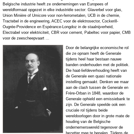
Belgische industrie heeft ze ondernemingen van Europees of
wereldformaat opgezet in elke industriële sector: Glaverbel voor glas,
Union Minière of Umicore voor non-ferrometalen, UCB in de chemie,
Tractebel in de engineering, ACEC voor de elektrosector, Cockerill-
Ougrée-Providence en Espérance-Longdoz in de staalnijverheid,
Electrabel voor elektriciteit, CBR voor cement, Pabeltec voor papier, CMB
voor de zeescheepvaart …
Door de belangrijke economische rol
die ze opnam heeft de Generale
tijdens heel haar bestaan nauwe
banden onderhouden met de politiek.
Die haat-liefdeverhouding heeft van
de Generale een quasi nationale
instelling gemaakt. Denken we maar
aan de clash tussen de Generale en
Frère-Orban in 1848, waardoor de
Generale ophield een emissiebank te
zijn. De Generale speelde ook een
cruciale rol tijdens beide
wereldoorlogen door in grote mate de
houding van de Belgische
ondernemerswereld tegenover de
bezetter mee te bepalen. Tijdens de