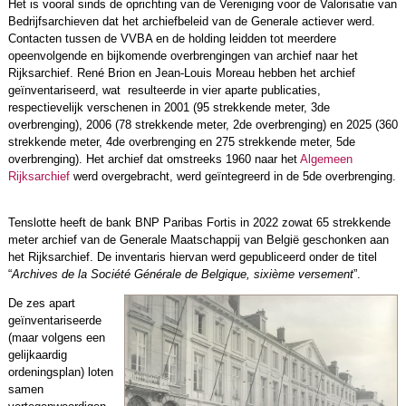
Het is vooral sinds de oprichting van de Vereniging voor de Valorisatie van
Bedrijfsarchieven dat het archiefbeleid van de Generale actiever werd.
Contacten tussen de VVBA en de holding leidden tot meerdere
opeenvolgende en bijkomende overbrengingen van archief naar het
Rijksarchief. René Brion en Jean-Louis Moreau hebben het archief
geïnventariseerd, wat resulteerde in vier aparte publicaties,
respectievelijk verschenen in 2001 (95 strekkende meter, 3de
overbrenging), 2006 (78 strekkende meter, 2de overbrenging) en 2025 (360
strekkende meter, 4de overbrenging en 275 strekkende meter, 5de
overbrenging). Het archief dat omstreeks 1960 naar het
Algemeen
Rijksarchief
werd overgebracht, werd geïntegreerd in de 5de overbrenging.
Tenslotte heeft de bank BNP Paribas Fortis in 2022 zowat 65 strekkende
meter archief van de Generale Maatschappij van België geschonken aan
het Rijksarchief. De inventaris hiervan werd gepubliceerd onder de titel
“
Archives de la Société Générale de Belgique, sixième versement
”.
De zes apart
geïnventariseerde
(maar volgens een
gelijkaardig
ordeningsplan) loten
samen