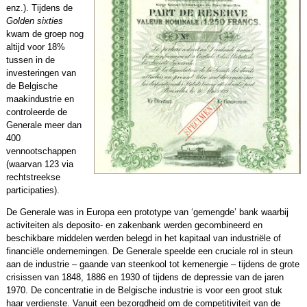
enz.). Tijdens de
G
olden sixties
kwam de groep nog
altijd voor 18%
tussen in de
investeringen van
de Belgische
maakindustrie en
controleerde de
Generale meer dan
400
vennootschappen
(waarvan 123 via
rechtstreekse
participaties).
De Generale was in Europa een prototype van ‘gemengde’ bank waarbij
activiteiten als deposito- en zakenbank werden gecombineerd en
beschikbare middelen werden belegd in het kapitaal van industriële of
financiële ondernemingen. De Generale speelde een cruciale rol in steun
aan de industrie – gaande van steenkool tot kernenergie – tijdens de grote
crisissen van 1848, 1886 en 1930 of tijdens de depressie van de jaren
1970. De concentratie in de Belgische industrie is voor een groot stuk
haar verdienste. Vanuit een bezorgdheid om de competitiviteit van de