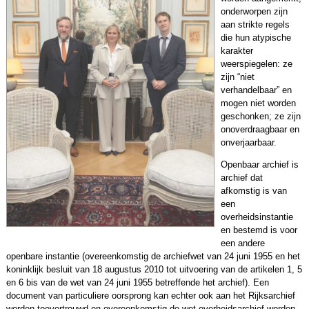
onderworpen zijn
aan strikte regels
die hun atypische
karakter
weerspiegelen: ze
zijn “niet
verhandelbaar” en
mogen niet worden
geschonken; ze zijn
onoverdraagbaar en
onverjaarbaar.
Openbaar archief is
archief dat
afkomstig is van
een
overheidsinstantie
en bestemd is voor
een andere
openbare instantie (overeenkomstig de archiefwet van 24 juni 1955 en het
koninklijk besluit van 18 augustus 2010 tot uitvoering van de artikelen 1, 5
en 6 bis van de wet van 24 juni 1955 betreffende het archief). Een
document van particuliere oorsprong kan echter ook aan het Rijksarchief
worden toevertrouwd en overeenkomstig de wet overheidsarchief worden.