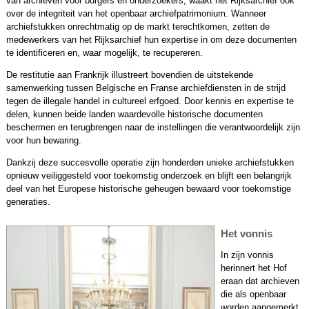
van archieven voor burgers en onderzoekers, waakt het Rijksarchief ook
over de integriteit van het openbaar archiefpatrimonium. Wanneer
archiefstukken onrechtmatig op de markt terechtkomen, zetten de
medewerkers van het Rijksarchief hun expertise in om deze documenten
te identificeren en, waar mogelijk, te recupereren.
De restitutie aan Frankrijk illustreert bovendien de uitstekende
samenwerking tussen Belgische en Franse archiefdiensten in de strijd
tegen de illegale handel in cultureel erfgoed. Door kennis en expertise te
delen, kunnen beide landen waardevolle historische documenten
beschermen en terugbrengen naar de instellingen die verantwoordelijk zijn
voor hun bewaring.
Dankzij deze succesvolle operatie zijn honderden unieke archiefstukken
opnieuw veiliggesteld voor toekomstig onderzoek en blijft een belangrijk
deel van het Europese historische geheugen bewaard voor toekomstige
generaties.
Het vonnis
In zijn vonnis
herinnert het Hof
eraan dat archieven
die als openbaar
worden aangemerkt,