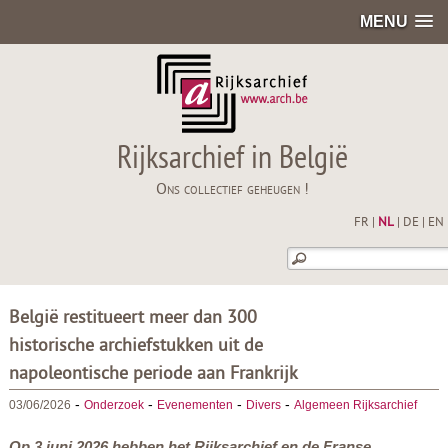
MENU
Rijksarchief in België
Ons collectief geheugen !
FR
|
NL
|
DE
|
EN
België restitueert meer dan 300
historische archiefstukken uit de
napoleontische periode aan Frankrijk
-
-
-
-
03/06/2026
Onderzoek
Evenementen
Divers
Algemeen Rijksarchief
Op 3 juni 2026 hebben het Rijksarchief en de Franse