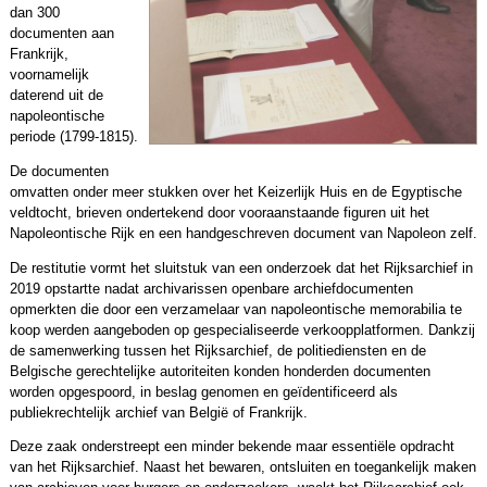
dan 300
documenten aan
Frankrijk,
voornamelijk
daterend uit de
napoleontische
periode (1799-1815).
De documenten
omvatten onder meer stukken over het Keizerlijk Huis en de Egyptische
veldtocht, brieven ondertekend door vooraanstaande figuren uit het
Napoleontische Rijk en een handgeschreven document van Napoleon zelf.
De restitutie vormt het sluitstuk van een onderzoek dat het Rijksarchief in
2019 opstartte nadat archivarissen openbare archiefdocumenten
opmerkten die door een verzamelaar van napoleontische memorabilia te
koop werden aangeboden op gespecialiseerde verkoopplatformen. Dankzij
de samenwerking tussen het Rijksarchief, de politiediensten en de
Belgische gerechtelijke autoriteiten konden honderden documenten
worden opgespoord, in beslag genomen en geïdentificeerd als
publiekrechtelijk archief van België of Frankrijk.
Deze zaak onderstreept een minder bekende maar essentiële opdracht
van het Rijksarchief. Naast het bewaren, ontsluiten en toegankelijk maken