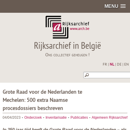
MENU
Rijksarchief in België
Ons collectief geheugen !
FR
|
NL
|
DE
|
EN
Grote Raad voor de Nederlanden te
Mechelen: 500 extra Naamse
procesdossiers beschreven
-
-
-
-
04/04/2023
Onderzoek
Inventarisatie
Publicaties
Algemeen Rijksarchief
In 350 jaar tijd heeft de Grote Raad voor de Nederlanden – als