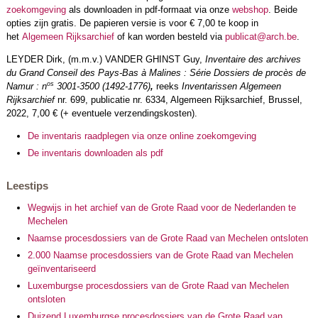
zoekomgeving
als downloaden in pdf-formaat via onze
webshop
. Beide
opties zijn gratis. De papieren versie is voor € 7,00 te koop in
het
Algemeen Rijksarchief
of kan worden besteld via
publicat@arch.be
.
LEYDER Dirk, (m.m.v.) VANDER GHINST Guy,
Inventaire des archives
du Grand Conseil des Pays-Bas à Malines : Série Dossiers de procès de
os
Namur : n
3001-3500 (1492-1776)
,
reeks
Inventarissen Algemeen
Rijksarchief
nr. 699, publicatie nr. 6334, Algemeen Rijksarchief, Brussel,
2022, 7,00 € (+ eventuele verzendingskosten).
De inventaris raadplegen via onze online zoekomgeving
De inventaris downloaden als pdf
Leestips
Wegwijs in het archief van de Grote Raad voor de Nederlanden te
Mechelen
Naamse procesdossiers van de Grote Raad van Mechelen ontsloten
2.000 Naamse procesdossiers van de Grote Raad van Mechelen
geïnventariseerd
Luxemburgse procesdossiers van de Grote Raad van Mechelen
ontsloten
Duizend Luxemburgse procesdossiers van de Grote Raad van