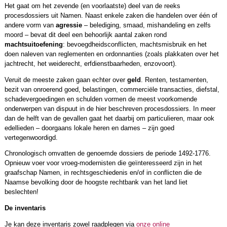
Het gaat om het zevende (en voorlaatste) deel van de reeks
procesdossiers uit Namen. Naast enkele zaken die handelen over één of
andere vorm van
agressie
– belediging, smaad, mishandeling en zelfs
moord – bevat dit deel een behoorlijk aantal zaken rond
machtsuitoefening
: bevoegdheidsconflicten, machtsmisbruik en het
doen naleven van reglementen en ordonnanties (zoals plakkaten over het
jachtrecht, het weiderecht, erfdienstbaarheden, enzovoort).
Veruit de meeste zaken gaan echter over
geld
. Renten, testamenten,
bezit van onroerend goed, belastingen, commerciële transacties, diefstal,
schadevergoedingen en schulden vormen de meest voorkomende
onderwerpen van dispuut in de hier beschreven procesdossiers. In meer
dan de helft van de gevallen gaat het daarbij om particulieren, maar ook
edellieden – doorgaans lokale heren en dames – zijn goed
vertegenwoordigd.
Chronologisch omvatten de genoemde dossiers de periode 1492-1776.
Opnieuw voer voor vroeg-modernisten die geïnteresseerd zijn in het
graafschap Namen, in rechtsgeschiedenis en/of in conflicten die de
Naamse bevolking door de hoogste rechtbank van het land liet
beslechten!
De inventaris
Je kan deze inventaris zowel raadplegen via
onze online