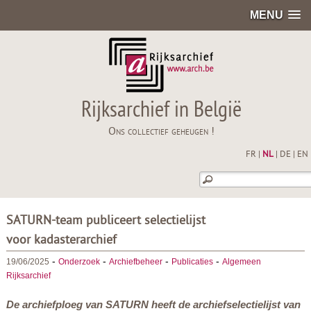
MENU
Rijksarchief in België
Ons collectief geheugen !
FR
|
NL
|
DE
|
EN
SATURN-team publiceert selectielijst
voor kadasterarchief
-
-
-
-
19/06/2025
Onderzoek
Archiefbeheer
Publicaties
Algemeen
Rijksarchief
De archiefploeg van SATURN heeft de archiefselectielijst van