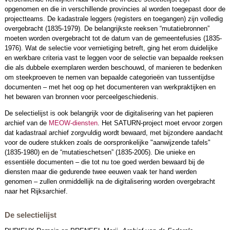
opgenomen en die in verschillende provincies al worden toegepast door de
projectteams. De kadastrale leggers (registers en toegangen) zijn volledig
overgebracht (1835-1979). De belangrijkste reeksen “mutatiebronnen”
moeten worden overgebracht tot de datum van de gemeentefusies (1835-
1976). Wat de selectie voor vernietiging betreft, ging het erom duidelijke
en werkbare criteria vast te leggen voor de selectie van bepaalde reeksen
die als dubbele exemplaren werden beschouwd, of manieren te bedenken
om steekproeven te nemen van bepaalde categorieën van tussentijdse
documenten – met het oog op het documenteren van werkpraktijken en
het bewaren van bronnen voor perceelgeschiedenis.
De selectielijst is ook belangrijk voor de digitalisering van het papieren
archief van de
MEOW-diensten
. Het SATURN-project moet ervoor zorgen
dat kadastraal archief zorgvuldig wordt bewaard, met bijzondere aandacht
voor de oudere stukken zoals de oorspronkelijke "aanwijzende tafels"
(1835-1980) en de “mutatieschetsen” (1835-2005). Die unieke en
essentiële documenten – die tot nu toe goed werden bewaard bij de
diensten maar die gedurende twee eeuwen vaak ter hand werden
genomen – zullen onmiddellijk na de digitalisering worden overgebracht
naar het Rijksarchief.
De selectielijst