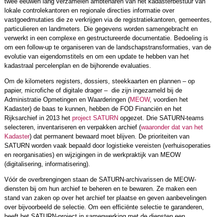
twee eeuwen lang verzamelen ambtenaren van het kadasterbestuur van
lokale controlekantoren en regionale directies informatie over
vastgoedmutaties die ze verkrijgen via de registratiekantoren, gemeentes,
particulieren en landmeters. Die gegevens worden samengebracht en
verwerkt in een complexe en gestructureerde documentatie. Bedoeling is
om een follow-up te organiseren van de landschapstransformaties, van de
evolutie van eigendomstitels en om een update te hebben van het
kadastraal percelenplan en de bijhorende evaluaties.
Om de kilometers registers, dossiers, steekkaarten en plannen – op
papier, microfiche of digitale drager – die zijn ingezameld bij de
Administratie Opmetingen en Waarderingen (
MEOW
, voordien het
Kadaster) de baas te kunnen, hebben de FOD Financiën en het
Rijksarchief in 2013 het
project SATURN
opgezet. Drie SATURN-teams
selecteren, inventariseren en verpakken archief (
waaronder dat van het
Kadaster
) dat permanent bewaard moet blijven. De prioriteiten van
SATURN worden vaak bepaald door logistieke vereisten (verhuisoperaties
en reorganisaties) en wijzigingen in de werkpraktijk van MEOW
(digitalisering, informatisering).
Vóór de overbrengingen staan de SATURN-archivarissen de MEOW-
diensten bij om hun archief te beheren en te bewaren. Ze maken een
stand van zaken op over het archief ter plaatse en geven aanbevelingen
over bijvoorbeeld de selectie. Om een efficiënte selectie te garanderen,
heeft het SATURN-project in samenwerking met de diensten een