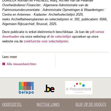
DURIEUX Romain en PRENEEL Marij,
Archief van de Federale
Overheidsdienst Financiën : Algemene Administratie van de
Patrimoniumdocumentatie : Administratie Opmetingen & Waarderingen :
Centra en Antennes : Kadaster: Archiefselectielijst 2025,
reeks Archiefbeheersplannen en selectielijsten nr. 292, publicatienr. 6566,
Algemeen Rijksarchief, Brussel, 2025.
Deze publicatie is enkel elektronisch beschikbaar. Je kan de
pdf-versie
downloaden
via onze webshop of
de selectielijst
opzoeken op onze
website via de
zoekfunctie voor selectielijsten
.
Lees meer
Alle nieuwsberichten
HOOFDZETEL
NUTTIGE LINKS
BLIJF OP DE HOOGTE