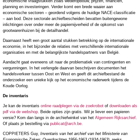
economische vraagstukken zoals wederopbouw, prijzen, financiën,
planning en investeringen. Verder komt een brede waaier aan
economische sectoren – geordend volgens de huidige NACE-classificatie
– aan bod. Deze sectorale archiefbescheiden bevatten buitengewone
inlichtingen over onder meer de papiernijverheid of de opkomst van
grootwarenhuizen bij de detailhandel.
Daarnaast heeft een groot aantal stukken betrekking op de internationale
econo­mie, in het bijzonder de relaties met verschillende internationale
organisaties en met de belangrijkste handelspartners van België.
Aandacht gaat eveneens uit naar de problematiek van contingenten en
vergunningen. In het verlengde daarvan beschrijven documenten het
handelsverkeer tussen Oost en West en geeft dit archiefbestand de
onderzoeker een unieke kijk op het economische raderwerk tijdens de
Koude Oorlog.
De inventaris
Je kan de inventaris
online raadplegen via de zoekrobot
of
downloaden als
pdf via de webshop
. Beide opties zijn gratis. Wil je liever een papieren
versie? Kom dan langs in de archiefwinkel van het
Algemeen Rijksarchief
.
Of plaats je bestelling via
publicat@arch.be
.
COPPIETERS Guy,
Inventaris van het archief van het Ministerie van
Economische Zaken: Overdrachten 1956-1963 (1934-1963),
reeks