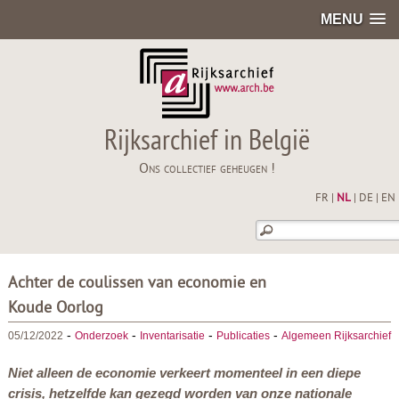
MENU
Rijksarchief in België
Ons collectief geheugen !
FR
|
NL
|
DE
|
EN
Achter de coulissen van economie en
Koude Oorlog
-
-
-
-
05/12/2022
Onderzoek
Inventarisatie
Publicaties
Algemeen Rijksarchief
Niet alleen de economie verkeert momenteel in een diepe
crisis, hetzelfde kan gezegd worden van onze nationale