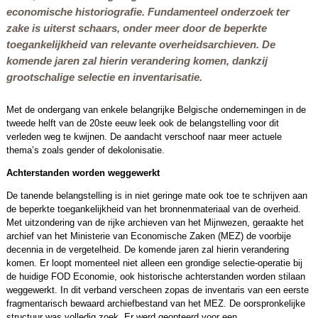
economische historiografie. Fundamenteel onderzoek ter
zake is uiterst schaars, onder meer door de beperkte
toeganke­lijk­heid van relevante overheidsarchieven. De
komende jaren zal hierin verandering komen, dankzij
grootschalige selectie en inventarisatie.
Met de ondergang van enkele belangrijke Belgische onder­nemingen in de
tweede helft van de 20ste eeuw leek ook de belangstelling voor dit
verleden weg te kwijnen. De aandacht verschoof naar meer actuele
thema’s zoals gender of dekolonisatie.
Achterstanden worden weggewerkt
De tanende belangstelling is in niet geringe mate ook toe te schrijven aan
de beperkte toeganke­lijk­heid van het bronnenmateriaal van de overheid.
Met uitzondering van de rijke archieven van het Mijnwezen, geraakte het
archief van het Ministerie van Economische Zaken (MEZ) de voorbije
decennia in de vergetelheid. De komende jaren zal hierin verandering
komen. Er loopt momenteel niet alleen een grondige selectie-operatie bij
de huidige FOD Economie, ook historische achter­standen worden stilaan
weggewerkt. In dit verband verscheen zopas de inventaris van een eerste
fragmentarisch bewaard archiefbestand van het MEZ. De oorspronkelijke
structuur was volledig zoek. Er werd geopteerd voor een