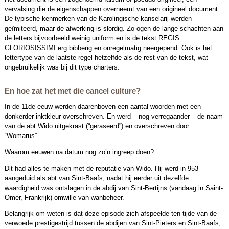
vervalsing die de eigenschappen overneemt van een origineel document.
De typische kenmerken van de Karolingische kanselarij werden
geïmiteerd, maar de afwerking is slordig. Zo ogen de lange schachten aan
de letters bijvoorbeeld weinig uniform en is de tekst REGIS
GLORIOSISSIMI erg bibberig en onregelmatig neergepend. Ook is het
lettertype van de laatste regel hetzelfde als de rest van de tekst, wat
ongebruikelijk was bij dit type charters.
En hoe zat het met die cancel culture?
In de 11de eeuw werden daarenboven een aantal woorden met een
donkerder inktkleur overschreven. En werd – nog verregaander – de naam
van de abt Wido uitgekrast (“geraseerd”) en overschreven door
“Womarus”.
Waarom eeuwen na datum nog zo’n ingreep doen?
Dit had alles te maken met de reputatie van Wido. Hij werd in 953
aangeduid als abt van Sint-Baafs, nadat hij eerder uit dezelfde
waardigheid was ontslagen in de abdij van Sint-Bertijns (vandaag in Saint-
Omer, Frankrijk) omwille van wanbeheer.
Belangrijk om weten is dat deze episode zich afspeelde ten tijde van de
verwoede prestigestrijd tussen de abdijen van Sint-Pieters en Sint-Baafs,