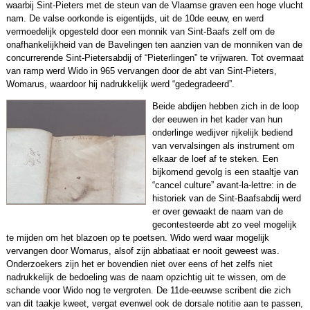
waarbij Sint-Pieters met de steun van de Vlaamse graven een hoge vlucht
nam. De valse oorkonde is eigentijds, uit de 10de eeuw, en werd
vermoedelijk opgesteld door een monnik van Sint-Baafs zelf om de
onafhankelijkheid van de Bavelingen ten aanzien van de monniken van de
concurrerende Sint-Pietersabdij of “Pieterlingen” te vrijwaren. Tot overmaat
van ramp werd Wido in 965 vervangen door de abt van Sint-Pieters,
Womarus, waardoor hij nadrukkelijk werd “gedegradeerd”.
Beide abdijen hebben zich in de loop
der eeuwen in het kader van hun
onderlinge wedijver rijkelijk bediend
van vervalsingen als instrument om
elkaar de loef af te steken. Een
bijkomend gevolg is een staaltje van
“cancel culture” avant-la-lettre: in de
historiek van de Sint-Baafsabdij werd
er over gewaakt de naam van de
gecontesteerde abt zo veel mogelijk
te mijden om het blazoen op te poetsen. Wido werd waar mogelijk
vervangen door Womarus, alsof zijn abbatiaat er nooit geweest was.
Onderzoekers zijn het er bovendien niet over eens of het zelfs niet
nadrukkelijk de bedoeling was de naam opzichtig uit te wissen, om de
schande voor Wido nog te vergroten. De 11de-eeuwse scribent die zich
van dit taakje kweet, vergat evenwel ook de dorsale notitie aan te passen,