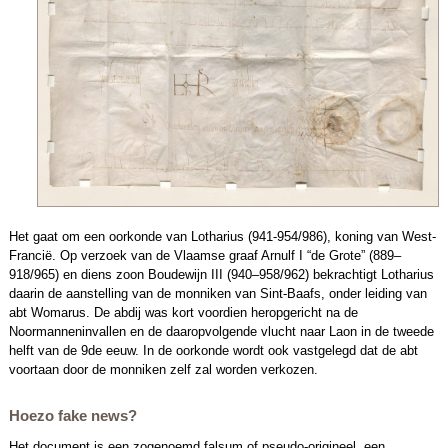
Het gaat om een oorkonde van Lotharius (941-954/986), koning van West-
Francië. Op verzoek van de Vlaamse graaf Arnulf I “de Grote” (889–
918/965) en diens zoon Boudewijn III (940–958/962) bekrachtigt Lotharius
daarin de aanstelling van de monniken van Sint-Baafs, onder leiding van
abt Womarus. De abdij was kort voordien heropgericht na de
Noormanneninvallen en de daaropvolgende vlucht naar Laon in de tweede
helft van de 9de eeuw. In de oorkonde wordt ook vastgelegd dat de abt
voortaan door de monniken zelf zal worden verkozen.
Hoezo fake news?
Het document is een zogenoemd falsum of pseudo-origineel, een