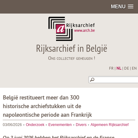
MENU
Rijksarchief in België
Ons collectief geheugen !
FR
|
NL
|
DE
|
EN
België restitueert meer dan 300
historische archiefstukken uit de
napoleontische periode aan Frankrijk
-
-
-
-
03/06/2026
Onderzoek
Evenementen
Divers
Algemeen Rijksarchief
Op 3 juni 2026 hebben het Rijksarchief en de Franse