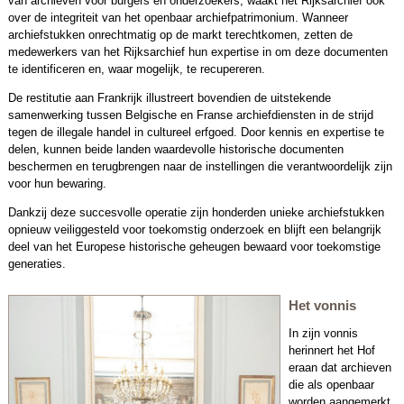
van archieven voor burgers en onderzoekers, waakt het Rijksarchief ook
over de integriteit van het openbaar archiefpatrimonium. Wanneer
archiefstukken onrechtmatig op de markt terechtkomen, zetten de
medewerkers van het Rijksarchief hun expertise in om deze documenten
te identificeren en, waar mogelijk, te recupereren.
De restitutie aan Frankrijk illustreert bovendien de uitstekende
samenwerking tussen Belgische en Franse archiefdiensten in de strijd
tegen de illegale handel in cultureel erfgoed. Door kennis en expertise te
delen, kunnen beide landen waardevolle historische documenten
beschermen en terugbrengen naar de instellingen die verantwoordelijk zijn
voor hun bewaring.
Dankzij deze succesvolle operatie zijn honderden unieke archiefstukken
opnieuw veiliggesteld voor toekomstig onderzoek en blijft een belangrijk
deel van het Europese historische geheugen bewaard voor toekomstige
generaties.
Het vonnis
In zijn vonnis
herinnert het Hof
eraan dat archieven
die als openbaar
worden aangemerkt,