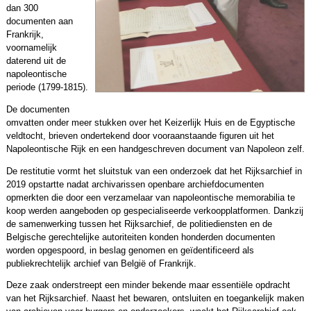
dan 300
documenten aan
Frankrijk,
voornamelijk
daterend uit de
napoleontische
periode (1799-1815).
De documenten
omvatten onder meer stukken over het Keizerlijk Huis en de Egyptische
veldtocht, brieven ondertekend door vooraanstaande figuren uit het
Napoleontische Rijk en een handgeschreven document van Napoleon zelf.
De restitutie vormt het sluitstuk van een onderzoek dat het Rijksarchief in
2019 opstartte nadat archivarissen openbare archiefdocumenten
opmerkten die door een verzamelaar van napoleontische memorabilia te
koop werden aangeboden op gespecialiseerde verkoopplatformen. Dankzij
de samenwerking tussen het Rijksarchief, de politiediensten en de
Belgische gerechtelijke autoriteiten konden honderden documenten
worden opgespoord, in beslag genomen en geïdentificeerd als
publiekrechtelijk archief van België of Frankrijk.
Deze zaak onderstreept een minder bekende maar essentiële opdracht
van het Rijksarchief. Naast het bewaren, ontsluiten en toegankelijk maken