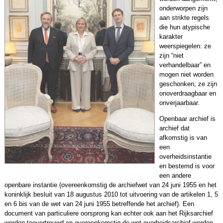
onderworpen zijn
aan strikte regels
die hun atypische
karakter
weerspiegelen: ze
zijn “niet
verhandelbaar” en
mogen niet worden
geschonken; ze zijn
onoverdraagbaar en
onverjaarbaar.
Openbaar archief is
archief dat
afkomstig is van
een
overheidsinstantie
en bestemd is voor
een andere
openbare instantie (overeenkomstig de archiefwet van 24 juni 1955 en het
koninklijk besluit van 18 augustus 2010 tot uitvoering van de artikelen 1, 5
en 6 bis van de wet van 24 juni 1955 betreffende het archief). Een
document van particuliere oorsprong kan echter ook aan het Rijksarchief
worden toevertrouwd en overeenkomstig de wet overheidsarchief worden.