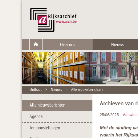
Over ons
Nieuws
Onthaal
>
Nieuws
>
Alle nieuwsberichten
Archieven van ri
Alle nieuwsberichten
-
25/06/2025
Aanwins
Agenda
Tentoonstellingen
Met de sluiting va
waarin het Rijksar