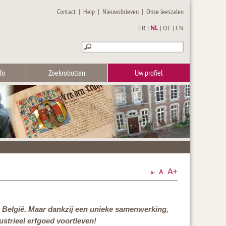
Contact
|
Help
|
Nieuwsbrieven
|
Onze leeszalen
FR
|
NL
|
DE
|
EN
fo
Zoekrobotten
Uw profiel
van België. Maar dankzij een unieke samenwerking,
dustrieel erfgoed voortleven!