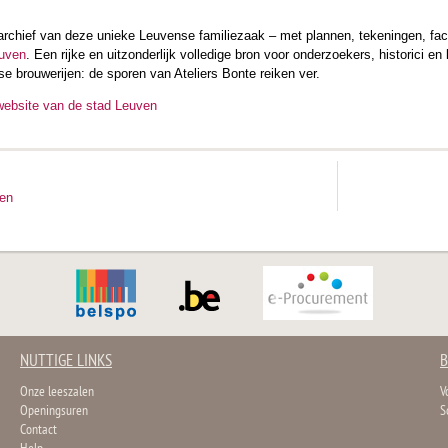
sarchief van deze unieke Leuvense familiezaak – met plannen, tekeningen, fac
euven
. Een rijke en uitzonderlijk volledige bron voor onderzoekers, historici
se brouwerijen: de sporen van Ateliers Bonte reiken ver.
website van de stad Leuven
ten
NUTTIGE LINKS
B
Onze leeszalen
V
Openingsuren
S
Contact