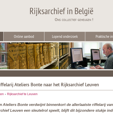
Rijksarchief in België
Ons collectief geheugen !
Online aanbod
Lopend onderzoek
Praktische in
ffelarij Ateliers Bonte naar het Rijksarchief Leuven
-
ten
Rijksarchief te Leuven
n Ateliers Bonte verdwijnt binnenkort de allerlaatste riffelarij 
chief Leuven een sleutelrol speelt, blijft dit bijzondere stukje in