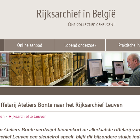
Rijksarchief in België
Ons collectief geheugen !
Online aanbod
Lopend onderzoek
Praktische in
ffelarij Ateliers Bonte naar het Rijksarchief Leuven
-
ten
Rijksarchief te Leuven
n Ateliers Bonte verdwijnt binnenkort de allerlaatste riffelarij 
chief Leuven een sleutelrol speelt, blijft dit bijzondere stukje in