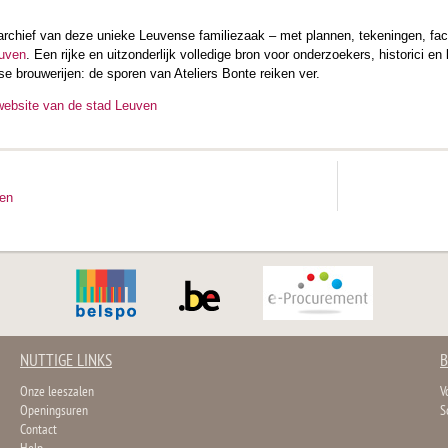
sarchief van deze unieke Leuvense familiezaak – met plannen, tekeningen, fac
euven
. Een rijke en uitzonderlijk volledige bron voor onderzoekers, historici
se brouwerijen: de sporen van Ateliers Bonte reiken ver.
website van de stad Leuven
ten
NUTTIGE LINKS
B
Onze leeszalen
V
Openingsuren
S
Contact