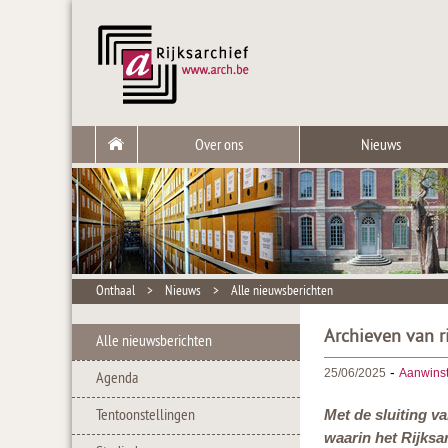
Over ons
Nieuws
Onthaal
>
Nieuws
>
Alle nieuwsberichten
Archieven van ri
Alle nieuwsberichten
-
25/06/2025
Aanwins
Agenda
Tentoonstellingen
Met de sluiting va
waarin het Rijksar