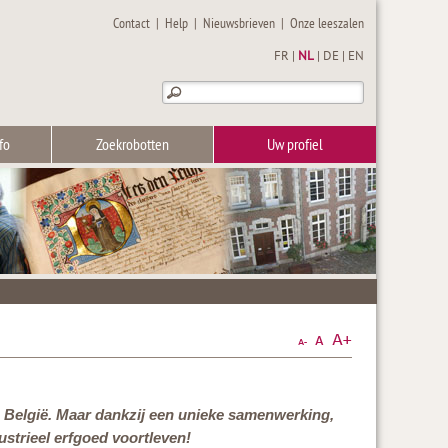
Contact
|
Help
|
Nieuwsbrieven
|
Onze leeszalen
FR
|
NL
|
DE
|
EN
fo
Zoekrobotten
Uw profiel
van België. Maar dankzij een unieke samenwerking,
dustrieel erfgoed voortleven!