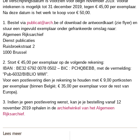
De verschijningsdatum is voorzien voor begin november 2019. Vooraf
intekenen is mogelijk tot 31 december 2019, tegen € 45,00 per exemplaar.
Na deze datum is het werk te koop voor € 50,00.
1. Bestel via
publicat@arch
.be of download de antwoordkaart (zie flyer) en
stuur een ingevuld exemplaar onder gefrankeerde omslag naar:
Algemeen Rijksarchief
Dienst publicaties
Ruisbroekstraat 2
1000 Brussel
2. Stort € 45,00 per exemplaar op de volgende rekening:
IBAN : BE32 6792 0078 0502 – BIC : PCHQBEBB, met de vermelding:
“Pub-6032/BIBLIO WWI”.
Voor een postlevering dien je rekening te houden met € 9,00 portkosten
per exemplaar (binnen België; € 35,00 per exemplaar voor de rest van
Europa).
3. Indien je geen postlevering wenst, kan je je bestelling vanaf 12
november 2019 ophalen in de
archiefwinkel van het Algemeen
Rijksarchief.
Lees meer