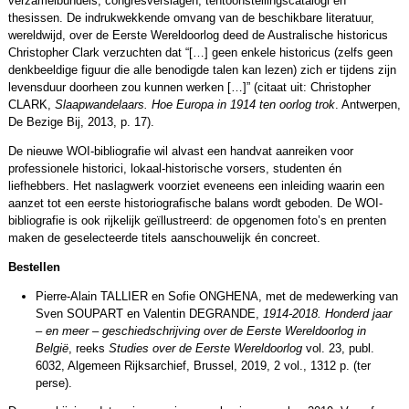
verzamelbundels, congresverslagen, tentoonstellingscatalogi en
thesissen. De indrukwekkende omvang van de beschikbare literatuur,
wereldwijd, over de Eerste Wereldoorlog deed de Australische historicus
Christopher Clark verzuchten dat “[…] geen enkele historicus (zelfs geen
denkbeeldige figuur die alle benodigde talen kan lezen) zich er tijdens zijn
levensduur doorheen zou kunnen werken […]” (citaat uit: Christopher
CLARK,
Slaapwandelaars. Hoe Europa in 1914 ten oorlog trok
. Antwerpen,
De Bezige Bij, 2013, p. 17).
De nieuwe WOI-bibliografie wil alvast een handvat aanreiken voor
professionele historici, lokaal-historische vorsers, studenten én
liefhebbers. Het naslagwerk voorziet eveneens een inleiding waarin een
aanzet tot een eerste historiografische balans wordt geboden. De WOI-
bibliografie is ook rijkelijk geïllustreerd: de opgenomen foto’s en prenten
maken de geselecteerde titels aanschouwelijk én concreet.
Bestellen
Pierre-Alain TALLIER en Sofie ONGHENA, met de medewerking van
Sven SOUPART en Valentin DEGRANDE,
1914-2018. Honderd jaar
– en meer – geschiedschrijving over de Eerste Wereldoorlog in
België
, reeks
Studies over de Eerste Wereldoorlog
vol. 23, publ.
6032, Algemeen Rijksarchief, Brussel, 2019, 2 vol., 1312 p. (ter
perse).