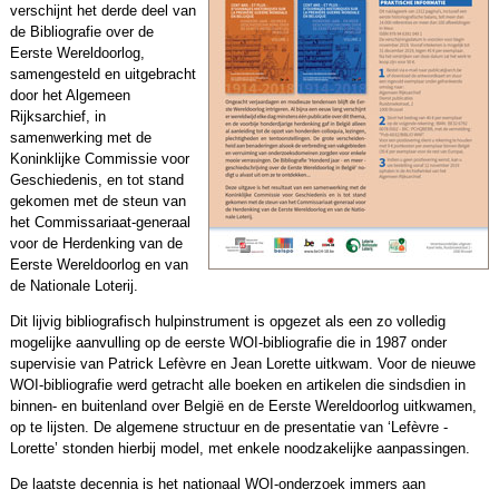
verschijnt het derde deel van
de Bibliografie over de
Eerste Wereldoorlog,
samengesteld en uitgebracht
door het Algemeen
Rijksarchief, in
samenwerking met de
Koninklijke Commissie voor
Geschiedenis, en tot stand
gekomen met de steun van
het Commissariaat-generaal
voor de Herdenking van de
Eerste Wereldoorlog en van
de Nationale Loterij.
Dit lijvig bibliografisch hulpinstrument is opgezet als een zo volledig
mogelijke aanvulling op de eerste WOI-bibliografie die in 1987 onder
supervisie van Patrick Lefèvre en Jean Lorette uitkwam. Voor de nieuwe
WOI-bibliografie werd getracht alle boeken en artikelen die sindsdien in
binnen- en buitenland over België en de Eerste Wereldoorlog uitkwamen,
op te lijsten. De algemene structuur en de presentatie van ‘Lefèvre -
Lorette’ stonden hierbij model, met enkele noodzakelijke aanpassingen.
De laatste decennia is het nationaal WOI-onderzoek immers aan