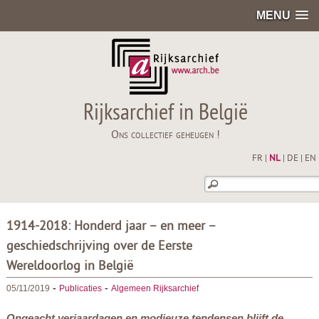
MENU
Rijksarchief in België
Ons collectief geheugen !
FR
|
NL
|
DE
|
EN
1914-2018: Honderd jaar – en meer –
geschiedschrijving over de Eerste
Wereldoorlog in België
-
-
05/11/2019
Publicaties
Algemeen Rijksarchief
Ongeacht verjaardagen en modieuze tendensen blijft de