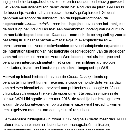
ingrijpende historiografische evoluties en tendensen onderhevig geweest.
Het kende een academisch
réveil
vanaf het eind van de jaren 1990 en in
de tussentijd werden tal van nieuwe thema’s geëxploreerd. Globaal
genomen verschoof de aandacht van de krijgsverrichtingen, de
zogenoemde
histoire bataille
, naar het dagelijkse leven aan het front, met
de focus op het individu en met een toegenomen inbreng van de cultuur-
en mentaliteitsgeschiedenis. Daarnaast nam ook de belangstelling voor de
bezetting in al haar aspecten – met België in exemplarische rol –
onmiskenbaar toe. Verder beïnvloedden de voortschrijdende expansie en
de internationalisering van het nationale geschiedbedrijf van de afgelopen
jaren het onderzoek naar de Eerste Wereldoorlog, net als het groeiend
belang van interdisciplinariteit (met onder meer militaire archeologie,
filmstudies, kunst- en literatuurgeschiedenis toegepast op WOI).
Hoewel op lokaal-historisch niveau de
Groote Oorlog
steeds op
belangstelling heeft kunnen rekenen, stuwde de honderdste verjaardag
van het wereldconflict de toevloed aan publicaties de hoogte in. Vanuit
chronologisch oogpunt reiken de opgenomen titelbeschrijvingen in de
nieuwe WOI-bibliografie tot en met 2018: de voorbije herdenkingsjaren
waarin de oorlog uitvoerig en op pluriforme wijze werd herdacht, vormen
een uitgelezen moment om een cyclus af te sluiten.
De tweedelige bibliografie (in totaal 1.312 pagina’s) bevat meer dan 14.000
referenties van binnen- en buitenlandse monografieën, artikelen,