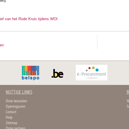
en).
ief van het Rode Kruis tijdens WOI
ten
NUTTIGE LINKS
B
Onze leeszalen
V
Openingsuren
S
Contact
Help
Sitemap
Onze partners