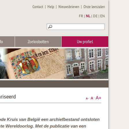
Contact
|
Help
|
Nieuwsbrieven
|
Onze leeszalen
FR
|
NL
|
DE
|
EN
fo
Zoekrobotten
Uw profiel
riseerd
Rode Kruis van België een archiefbestand ontsloten
rste Wereldoorlog. Met de publicatie van een