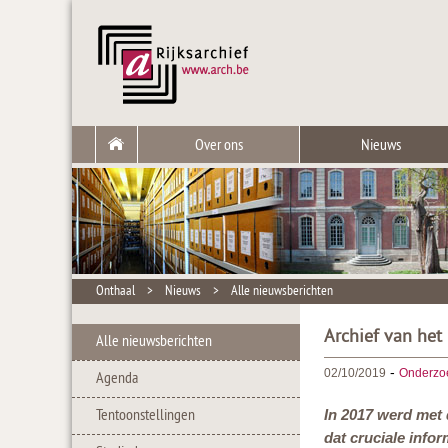
Over ons
Nieuws
Onthaal
>
Nieuws
>
Alle nieuwsberichten
Archief van het
Alle nieuwsberichten
-
02/10/2019
Onderzo
Agenda
Tentoonstellingen
In 2017 werd met 
dat cruciale infor