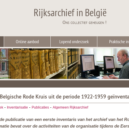
Rijksarchief in België
Ons collectief geheugen !
Online aanbod
Lopend onderzoek
Praktische in
 Belgische Rode Kruis uit de periode 1922-1959 geïnventa
-
-
-
ek
Inventarisatie
Publicaties
Algemeen Rijksarchief
de publicatie van een eerste inventaris van het archief van het 
matie bevat over de activiteiten van de organisatie tijdens de Ee