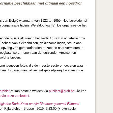
ormatie beschikbaar, met ditmaal een hoofdrol
s van België waarnam: van 1922 tot 1959. Hoe bereidde het
lporganisatie tijdens Wereldoorlog II? Hoe organiseerde het
iode bij uitstek waarin het Rode Kruis zijn actieterrein zo
, beheer van ziekenhuizen, geldinzamelingen, steun aan
, opvang van gerepatrieerden of zoeken naar vermisten in
dpleegbaar wordt, tonen aan dat duizenden vrouwen en
oofd te bieden.
 onuitgegeven foto’s die de meeste sectoren coveren waarin
orden. Intussen kan het archief geraadpleegd worden in de
archief
of kan besteld worden via
publicat@arch.be
. Je kan
n via onze zoekrobot
.
Belgische Rode Kruis en zijn Directeur-generaal Edmond
n Rijksarchief, Brussel, 2019, € 23,00 (+ eventuele