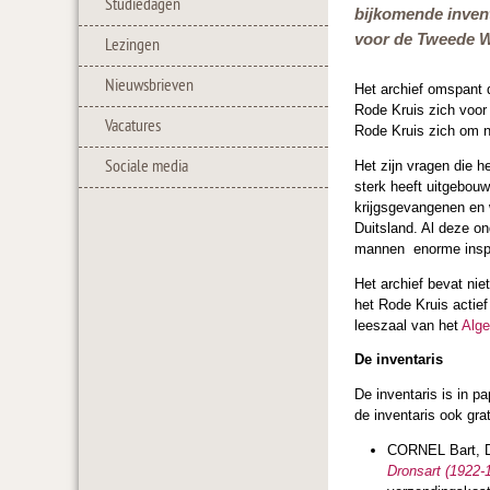
Studiedagen
bijkomende invent
voor de Tweede W
Lezingen
Nieuwsbrieven
Het archief omspant 
Rode Kruis zich voor 
Vacatures
Rode Kruis zich om na
Sociale media
Het zijn vragen die h
sterk heeft uitgebou
krijgsgevangenen en 
Duitsland. Al deze on
mannen enorme inspan
Het archief bevat ni
het Rode Kruis actief
leeszaal van het
Alge
De inventaris
De inventaris is in p
de inventaris ook gra
CORNEL Bart, 
Dronsart (1922-