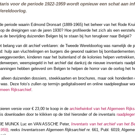
aris voor de periode 1922-1959 wordt opnieuw een schat aan inf
ereldoorlog.
de periode waarin Edmond Dronsart (1889-1965) het beheer van het Rode Krui
op de dreigingen van de jaren 1930? Hoe profileerde het zich als een eerstehu
 de bevrijding duizenden Belgen bij te staan bij hun terugkeer naar België?
et belang van dit archief verklaren: de Tweede Wereldoorlog was namelijk de per
wd: hulp aan vluchtelingen en burgers die gewond raakten bij bombardementen
weggevoerden, kinderen naar het buitenland of de kolonies helpen vertrekken
derwerpen, weerspiegeld in het archief dat dankzij de nieuwe inventaris raa
ningen hebben geleverd om Belgen te helpen de horror van de oorlog het h
et alleen duizenden dossiers, steekkaarten en brochures, maar ook honderden
 was. Deze foto’s zullen op termijn gedigitaliseerd en online raadpleegbaar w
meen Rijksarchief
.
apieren versie voor € 23,00 te koop in de
archiefwinkel van het Algemeen Rijks
tis downloaden door te klikken op de titel hieronder of de inventaris
raadplege
DE MUNCK Luc en VAN ASSCHE Peter,
Inventaris van het archief van het 
1959)
, reeks
Inventarissen Algemeen Rijksarchief
nr. 661, Publ. 6019, Algemee