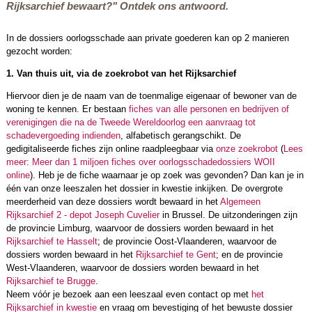
Rijksarchief bewaart?" Ontdek ons antwoord.
In de dossiers oorlogsschade aan private goederen kan op 2 manieren
gezocht worden:
1. Van thuis uit, via de zoekrobot van het Rijksarchief
Hiervoor dien je de naam van de toenmalige eigenaar of bewoner van de
woning te kennen. Er bestaan
fiches van alle personen en bedrijven of
verenigingen die na de Tweede Wereldoorlog een aanvraag tot
schadevergoeding indienden
, alfabetisch gerangschikt. De
gedigitaliseerde fiches zijn online raadpleegbaar via
onze zoekrobot
(
Lees
meer: Meer dan 1 miljoen fiches over oorlogsschadedossiers WOII
online
). Heb je de fiche waarnaar je op zoek was gevonden? Dan kan je in
één van onze leeszalen het dossier in kwestie inkijken. De overgrote
meerderheid van deze dossiers wordt bewaard in het
Algemeen
Rijksarchief 2 - depot Joseph Cuvelier
in Brussel. De uitzonderingen zijn
de provincie Limburg, waarvoor de dossiers worden bewaard in het
Rijksarchief te Hasselt
; de provincie Oost-Vlaanderen, waarvoor de
dossiers worden bewaard in het
Rijksarchief te Gent
; en de provincie
West-Vlaanderen, waarvoor de dossiers worden bewaard in het
Rijksarchief te Brugge
.
Neem vóór je bezoek aan een leeszaal even contact op met
het
Rijksarchief in kwestie
en vraag om bevestiging of het bewuste dossier