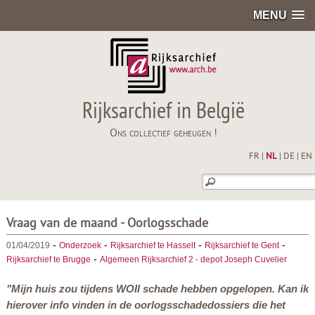
MENU
Rijksarchief in België
Ons collectief geheugen !
FR
|
NL
|
DE
|
EN
Vraag van de maand - Oorlogsschade
-
-
-
-
01/04/2019
Onderzoek
Rijksarchief te Hasselt
Rijksarchief te Gent
-
Rijksarchief te Brugge
Algemeen Rijksarchief 2 - depot Joseph Cuvelier
"Mijn huis zou tijdens WOII schade hebben opgelopen. Kan ik
hierover info vinden in de oorlogsschadedossiers die het