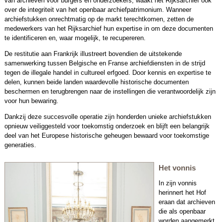
van archieven voor burgers en onderzoekers, waakt het Rijksarchief ook
over de integriteit van het openbaar archiefpatrimonium. Wanneer
archiefstukken onrechtmatig op de markt terechtkomen, zetten de
medewerkers van het Rijksarchief hun expertise in om deze documenten
te identificeren en, waar mogelijk, te recupereren.
De restitutie aan Frankrijk illustreert bovendien de uitstekende
samenwerking tussen Belgische en Franse archiefdiensten in de strijd
tegen de illegale handel in cultureel erfgoed. Door kennis en expertise te
delen, kunnen beide landen waardevolle historische documenten
beschermen en terugbrengen naar de instellingen die verantwoordelijk zijn
voor hun bewaring.
Dankzij deze succesvolle operatie zijn honderden unieke archiefstukken
opnieuw veiliggesteld voor toekomstig onderzoek en blijft een belangrijk
deel van het Europese historische geheugen bewaard voor toekomstige
generaties.
Het vonnis
In zijn vonnis
herinnert het Hof
eraan dat archieven
die als openbaar
worden aangemerkt,