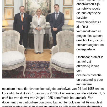
onderworpen zijn
aan strikte regels
die hun atypische
karakter
weerspiegelen: ze
zijn “niet
verhandelbaar” en
mogen niet worden
geschonken; ze zijn
onoverdraagbaar en
onverjaarbaar.
Openbaar archief is
archief dat
afkomstig is van
een
overheidsinstantie
en bestemd is voor
een andere
openbare instantie (overeenkomstig de archiefwet van 24 juni 1955 en het
koninklijk besluit van 18 augustus 2010 tot uitvoering van de artikelen 1, 5
en 6 bis van de wet van 24 juni 1955 betreffende het archief). Een
document van particuliere oorsprong kan echter ook aan het Rijksarchief
worden toevertrouwd en overeenkomstig de wet overheidsarchief worden.