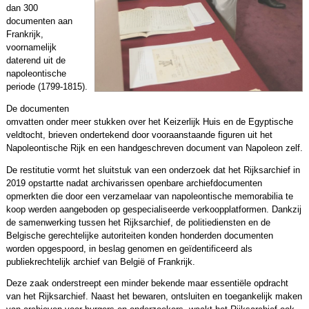
dan 300
documenten aan
Frankrijk,
voornamelijk
daterend uit de
napoleontische
periode (1799-1815).
De documenten
omvatten onder meer stukken over het Keizerlijk Huis en de Egyptische
veldtocht, brieven ondertekend door vooraanstaande figuren uit het
Napoleontische Rijk en een handgeschreven document van Napoleon zelf.
De restitutie vormt het sluitstuk van een onderzoek dat het Rijksarchief in
2019 opstartte nadat archivarissen openbare archiefdocumenten
opmerkten die door een verzamelaar van napoleontische memorabilia te
koop werden aangeboden op gespecialiseerde verkoopplatformen. Dankzij
de samenwerking tussen het Rijksarchief, de politiediensten en de
Belgische gerechtelijke autoriteiten konden honderden documenten
worden opgespoord, in beslag genomen en geïdentificeerd als
publiekrechtelijk archief van België of Frankrijk.
Deze zaak onderstreept een minder bekende maar essentiële opdracht
van het Rijksarchief. Naast het bewaren, ontsluiten en toegankelijk maken