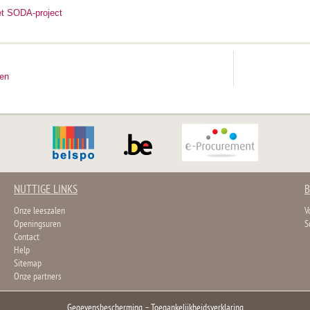
et SODA-project
ten
NUTTIGE LINKS
B
Onze leeszalen
V
Openingsuren
S
Contact
Help
Sitemap
Onze partners
Gegevensbescherming
–
Toegankelijkheidsverklaring