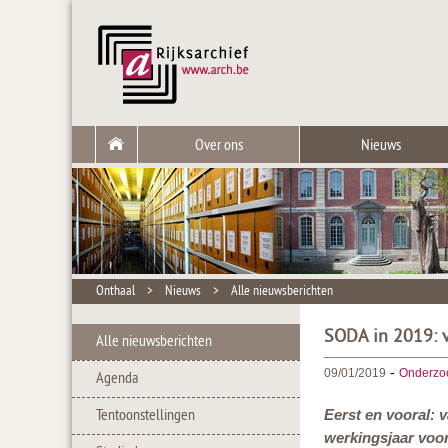
Over ons
Nieuws
Onthaal
>
Nieuws
>
Alle nieuwsberichten
SODA in 2019: v
Alle nieuwsberichten
-
09/01/2019
Onderzo
Agenda
Tentoonstellingen
Eerst en vooral: 
werkingsjaar voor