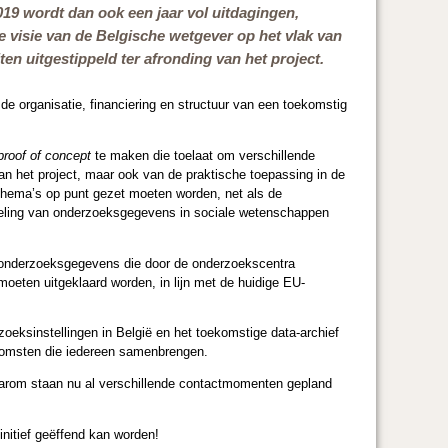
19 wordt dan ook een jaar vol uitdagingen,
ke visie van de Belgische wetgever op het vlak van
ten uitgestippeld ter afronding van het project.
 de organisatie, financiering en structuur van een toekomstig
proof of concept
te maken die toelaat om verschillende
van het project, maar ook van de praktische toepassing in de
hema’s op punt gezet moeten worden, net als de
andeling van onderzoeksgegevens in sociale wetenschappen
e onderzoeksgegevens die door de onderzoekscentra
eten uitgeklaard worden, in lijn met de huidige EU-
eksinstellingen in België en het toekomstige data-archief
nkomsten die iedereen samenbrengen.
Daarom staan nu al verschillende contactmomenten gepland
initief geëffend kan worden!