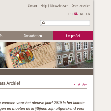
Contact
|
Help
|
Nieuwsbrieven
|
Onze leeszalen
FR
|
NL
|
DE
|
EN
fo
Zoekrobotten
Uw profiel
ata Archief
wensen voor het nieuwe jaar! 2019 is het laatste
gen en moeten de krijtlijnen zijn uitgetekend voor