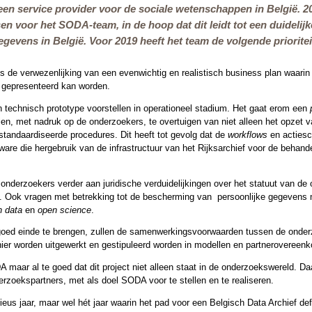
 een
service provider
voor de sociale wetenschappen in België. 20
en voor het SODA-team, in de hoop dat dit leidt tot een duidelij
egevens in België. Voor 2019 heeft het team de volgende prioritei
t is de verwezenlijking van een evenwichtig en realistisch business plan waarin
f gepresenteerd kan worden.
 technisch prototype voorstellen in operationeel stadium. Het gaat erom een
jen, met nadruk op de onderzoekers, te overtuigen van niet alleen het opzet 
standaardiseerde procedures. Dit heeft tot gevolg dat de
workflows
en actiesc
tware die hergebruik van de infrastructuur van het Rijksarchief voor de beh
nderzoekers verder aan juridische verduidelijkingen over het statuut van d
 Ook vragen met betrekking tot de bescherming van persoonlijke gegevens mo
n data
en
open science
.
 goed einde te brengen, zullen de samenwerkingsvoorwaarden tussen de onderzo
nier worden uitgewerkt en gestipuleerd worden in modellen en partneroveree
A maar al te goed dat dit project niet alleen staat in de onderzoekswereld. 
zoekspartners, met als doel SODA voor te stellen en te realiseren.
eus jaar, maar wel hét jaar waarin het pad voor een Belgisch Data Archief def