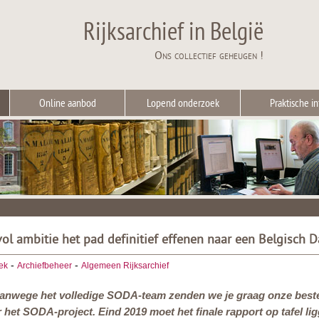
Rijksarchief in België
Ons collectief geheugen !
Online aanbod
Lopend onderzoek
Praktische in
ol ambitie het pad definitief effenen naar een Belgisch D
-
-
ek
Archiefbeheer
Algemeen Rijksarchief
vanwege het volledige SODA-team zenden we je graag onze beste 
 het SODA-project. Eind 2019 moet het finale rapport op tafel lig