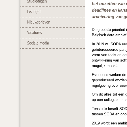
Studiedagen
het opzetten van
deadlines en kans
Lezingen
archivering van g
Nieuwsbrieven
De grootste prioritei
Vacatures
Belgisch data archie
Sociale media
In 2019 wil SODA een
geïnteresseerde parti
vorm van tools en ge
ontwikkeling van sof
mogelijk maakt.
Eveneens werken de o
geproduceerd worden.
regelgeving over
ope
Om dit alles tot een
op een collegiale ma
Tenslotte beseft SOD
tussen SODA en onder
2019 wordt een ambiti