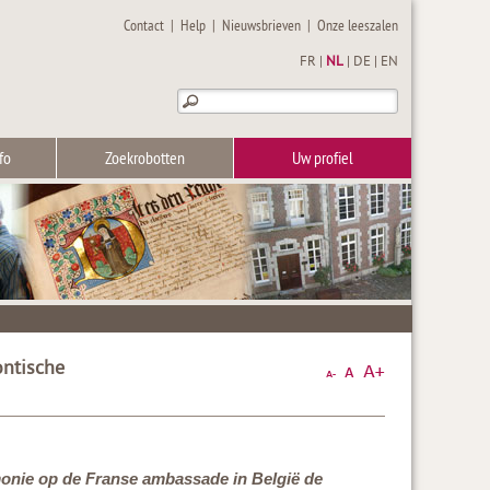
Contact
|
Help
|
Nieuwsbrieven
|
Onze leeszalen
FR
|
NL
|
DE
|
EN
fo
Zoekrobotten
Uw profiel
ontische
emonie op de Franse ambassade in België de