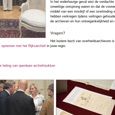
In het onderhavige geval wist de verdachte 
onwettige oorsprong waren en dat de voorwer
middel van een misdrijf of een overtreding
hebben verkregen tijdens veilingen gehoude
de archieven en hun ontoegankelijkheid en o
Vragen?
Het loutere bezit van overheidsarchieven is o
t opnemen met het Rijksarchief
in jouw regio.
or heling van openbare archiefstukken