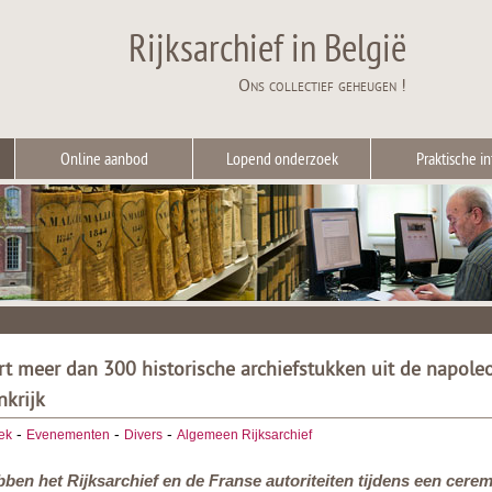
Rijksarchief in België
Ons collectief geheugen !
Online aanbod
Lopend onderzoek
Praktische in
ert meer dan 300 historische archiefstukken uit de napole
nkrijk
-
-
-
ek
Evenementen
Divers
Algemeen Rijksarchief
bben het Rijksarchief en de Franse autoriteiten tijdens een cer