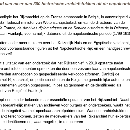
d van meer dan 300 historische archiefstukken uit de napoleonti
andigde het Rijksarchief op de Franse ambassade in België, in aanwezigheid 
, federaal minister van Wetenschapsbeleid, en van de directeurs van de
de France
, de
Archives diplomatiques
en de
Service historique de la Défense
,
an Frankrijk, voornamelijk daterend uit de napoleontische periode (1799-181
en onder meer stukken over het Keizerlijk Huis en de Egyptische veldtocht,
door vooraanstaande figuren uit het Napoleontische Rijk en een handgeschre
on zelf.
et sluitstuk van een onderzoek dat het Rijksarchief in 2019 opstartte nadat
re archiefdocumenten opmerkten die door een verzamelaar van napoleontisc
werden aangeboden op gespecialiseerde verkoopplatformen. Dankzij de
et Rijksarchief, de politiediensten en de Belgische gerechtelijke autoriteiten
cumenten worden opgespoord, in beslag genomen en geïdentificeerd als
ief van België of Frankrijk.
pt een minder bekende maar essentiële opdracht van het Rijksarchief. Naast
en toegankelijk maken van archieven voor burgers en onderzoekers, waakt het
 de integriteit van het openbaar archiefpatrimonium. Wanneer archiefstukken
arkt terechtkomen, zetten de medewerkers van het Rijksarchief hun expertise
e identificeren en, waar mogelijk, te recupereren.