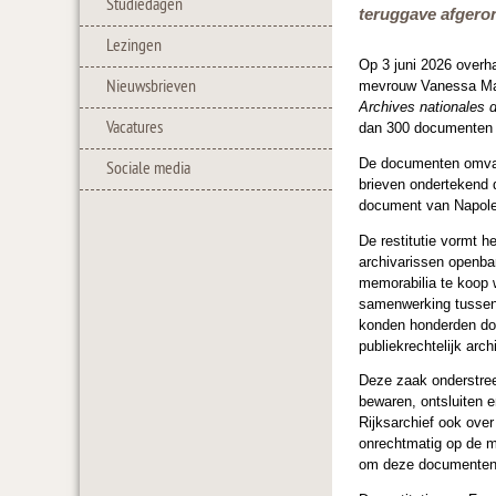
Studiedagen
teruggave afgeron
Lezingen
Op 3 juni 2026 overh
Nieuwsbrieven
mevrouw Vanessa Matz
Archives nationales 
Vacatures
dan 300 documenten a
De documenten omvatt
Sociale media
brieven ondertekend 
document van Napole
De restitutie vormt h
archivarissen openba
memorabilia te koop 
samenwerking tussen h
konden honderden do
publiekrechtelijk arch
Deze zaak onderstree
bewaren, ontsluiten 
Rijksarchief ook over
onrechtmatig op de m
om deze documenten t