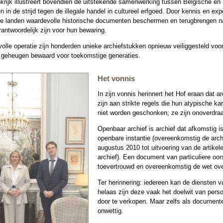
nkrijk illustreert bovendien de uitstekende samenwerking tussen Belgische en
 in de strijd tegen de illegale handel in cultureel erfgoed. Door kennis en exp
de landen waardevolle historische documenten beschermen en terugbrengen n
rantwoordelijk zijn voor hun bewaring.
lle operatie zijn honderden unieke archiefstukken opnieuw veiliggesteld voor 
 geheugen bewaard voor toekomstige generaties.
Het vonnis
In zijn vonnis herinnert het Hof eraan dat
zijn aan strikte regels die hun atypische k
niet worden geschonken; ze zijn onoverdraa
Openbaar archief is archief dat afkomstig 
openbare instantie (overeenkomstig de archi
augustus 2010 tot uitvoering van de artikel
archief). Een document van particuliere oo
toevertrouwd en overeenkomstig de wet ove
Ter herinnering: iedereen kan de diensten 
helaas zijn deze vaak het doelwit van perso
door te verkopen. Maar zelfs als documenten 
onwettig.