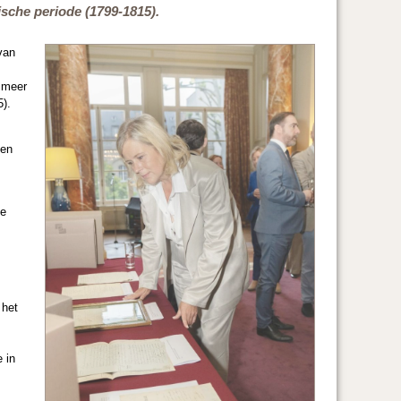
sche periode (1799-1815).
van
 meer
5).
ven
he
 het
 in